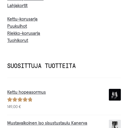
Lahjakortit
Kettu-korusarja
Puukulhot
Riekko-korusarja
Tuohikorut
SUOSITTUJA TUOTTEITA
Kettu hopeasormus
Arvostelu
149,00
€
tuotteesta:
/ 5
4.88
Mustavalkoinen iso sisustustaulu Kanerva