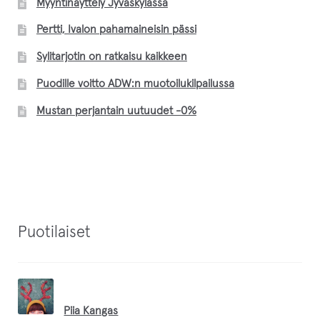
Myyntinäyttely Jyväskylässä
Pertti, Ivalon pahamaineisin pässi
Sylitarjotin on ratkaisu kaikkeen
Puodille voitto ADW:n muotoilukilpailussa
Mustan perjantain uutuudet -0%
Puotilaiset
Piia Kangas