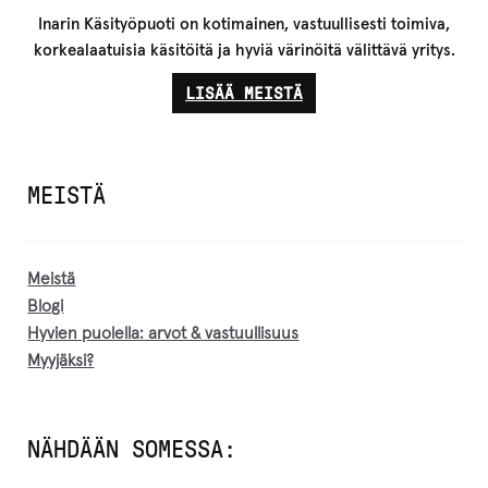
Inarin Käsityöpuoti on kotimainen, vastuullisesti toimiva,
korkealaatuisia käsitöitä ja hyviä värinöitä välittävä yritys.
LISÄÄ MEISTÄ
MEISTÄ
Meistä
Blogi
Hyvien puolella: arvot & vastuullisuus
Myyjäksi?
NÄHDÄÄN SOMESSA: