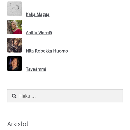
Katja Magga
Anitta Vierelä
Nita Rebekka Huomo
Taveämmi
Petteri Kyrö
Haku:
Leila Korppila
Arkistot
Inari Handicrafts