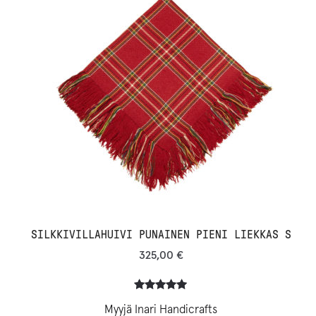
SILKKIVILLAHUIVI PUNAINEN PIENI LIEKKAS S
325,00
€
Arvio
1
5.00
Myyjä Inari Handicrafts