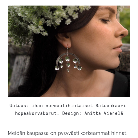
Uutuus: ihan normaalihintaiset Sateenkaari-
hopeakorvakorut. Design: Anitta Vierelä
Meidän kaupassa on pysyvästi
korkeammat hinnat.