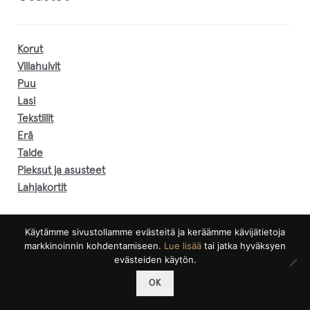
Korut
Villahuivit
Puu
Lasi
Tekstiilit
Erä
Taide
Pieksut ja asusteet
Lahjakortit
Kettu-korusarja
Käytämme sivustollamme evästeitä ja keräämme kävijätietoja
Puukulhot
markkinoinnin kohdentamiseen.
Lue lisää
tai jatka hyväksyen
Riekko-korusarja
evästeiden käytön.
Tuohikorut
0
OK
Etsi:
Haku