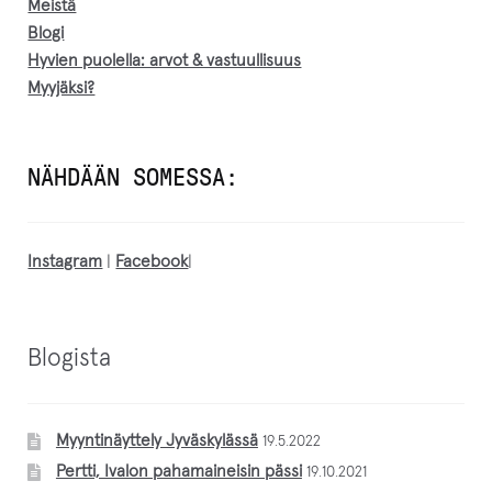
Meistä
Blogi
Hyvien puolella: arvot & vastuullisuus
Myyjäksi?
NÄHDÄÄN SOMESSA:
Instagram
|
Facebook
|
Blogista
Myyntinäyttely Jyväskylässä
19.5.2022
Pertti, Ivalon pahamaineisin pässi
19.10.2021