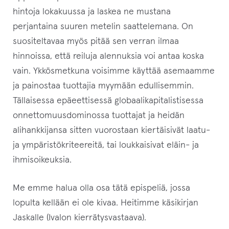
hintoja lokakuussa ja laskea ne mustana
perjantaina suuren metelin saattelemana. On
suositeltavaa myös pitää sen verran ilmaa
hinnoissa, että reiluja alennuksia voi antaa koska
vain. Ykkösmetkuna voisimme käyttää asemaamme
ja painostaa tuottajia myymään edullisemmin.
Tällaisessa epäeettisessä globaalikapitalistisessa
onnettomuusdominossa tuottajat ja heidän
alihankkijansa sitten vuorostaan kiertäisivät laatu-
ja ympäristökriteereitä, tai loukkaisivat eläin- ja
ihmisoikeuksia.
Me emme halua olla osa tätä epispeliä, jossa
lopulta kellään ei ole kivaa. Heitimme käsikirjan
Jaskalle (Ivalon kierrätysvastaava).