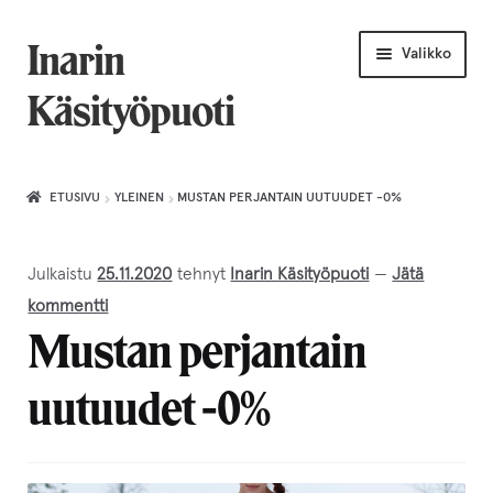
Siirry
Siirry
Inarin
Valikko
navigointiin
sisältöön
Käsityöpuoti
Etusivu
ETUSIVU
YLEINEN
MUSTAN PERJANTAIN UUTUUDET -0%
Uniikkiviikko
Julkaistu
25.11.2020
tehnyt
Inarin Käsityöpuoti
—
Jätä
Joululahjat naiselle
kommentti
Mustan perjantain
Villahuivit
uutuudet -0%
Laajenn
Korut
alemma
tason
Puusepäntuotteet
valikko