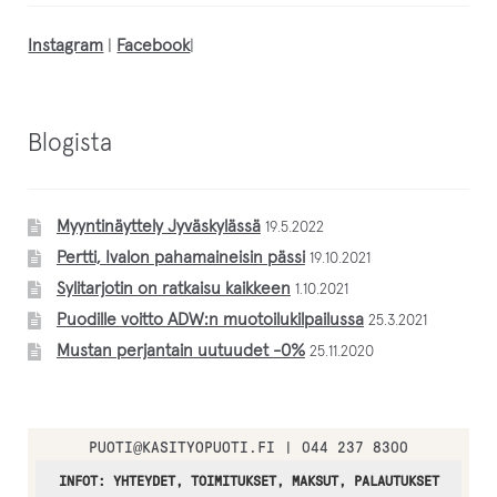
Instagram
|
Facebook
|
Blogista
Myyntinäyttely Jyväskylässä
19.5.2022
Pertti, Ivalon pahamaineisin pässi
19.10.2021
Sylitarjotin on ratkaisu kaikkeen
1.10.2021
Puodille voitto ADW:n muotoilukilpailussa
25.3.2021
Mustan perjantain uutuudet -0%
25.11.2020
PUOTI
@
KASITYOPUOTI.FI | 044 237 8300
INFOT: YHTEYDET, TOIMITUKSET, MAKSUT, PALAUTUKSET