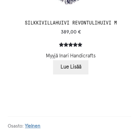
SILKKIVILLAHUIVI REVONTULIHUIVI M
389,00
€
Arvio
3
5.00
Myyjä Inari Handicrafts
5:stä
perustuen
Lue Lisää
asiakkaan
arvotuksee
n.
Osasto:
Yleinen