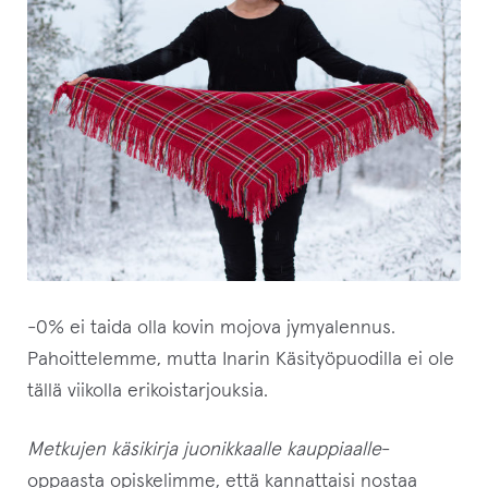
Taide
Kaikki tuotteet
Laajenn
Puodin myyjät
alemma
tason
Laajenn
Inarin Käsityöpuoti
valikko
alemma
tason
Arvostelut
valikko
Laajenn
Infot
-0% ei taida olla kovin mojova jymyalennus.
alemma
Pahoittelemme, mutta Inarin Käsityöpuodilla ei ole
tason
Ostoskori
valikko
tällä viikolla erikoistarjouksia.
Kassa
Metkujen käsikirja juonikkaalle kauppiaalle
-
oppaasta opiskelimme, että kannattaisi nostaa
Oma tili