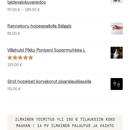
taidevalokuvavedos
–
99,00
€
289,00
€
Rannekoru hopeapallolla Bálggis
85,00
€
Villahuivi Pikku Poniseni Supermuhkea L
Arvostelu
329,00
€
tuotteesta:
/ 5
5.00
Sirot hopeiset korvakorut pisaralaukkasella
110,00
€
ILMAINEN TOIMITUS YLI 150 € TILAUKSIIN KOKO
MAAHAN | 14 PV ILMAINEN PALAUTUS JA VAIHTO