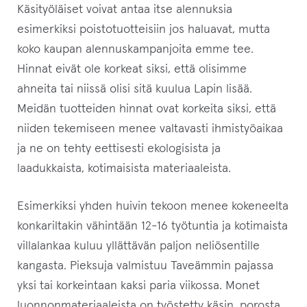
Käsityöläiset voivat antaa itse alennuksia
esimerkiksi poistotuotteisiin jos haluavat, mutta
koko kaupan alennuskampanjoita emme tee.
Hinnat eivät ole korkeat siksi, että olisimme
ahneita tai niissä olisi sitä kuulua Lapin lisää.
Meidän tuotteiden hinnat ovat korkeita siksi, että
niiden tekemiseen menee valtavasti ihmistyöaikaa
ja ne on tehty eettisesti ekologisista ja
laadukkaista, kotimaisista materiaaleista.
Esimerkiksi yhden huivin tekoon menee kokeneelta
konkariltakin vähintään 12-16 työtuntia ja kotimaista
villalankaa kuluu yllättävän paljon neliösentille
kangasta. Pieksuja valmistuu Taveämmin pajassa
yksi tai korkeintaan kaksi paria viikossa. Monet
luonnonmateriaaleista on työstetty käsin, porosta