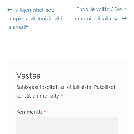
ARTIKKELIEN
Edellinen
Seuraava
Puodille voitto ADW:n
Vilujen viholliset:
artikkeli
artikkeli:
lämpimät villahuivit, viltit
muotoilukilpailussa
SELAUS
ja shaalit
Vastaa
Sähköpostiosoitettasi ei julkaista.
Pakolliset
kentät on merkitty
*
Kommentti
*