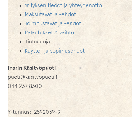
Yrityksen tiedot ja yhteydenotto
Maksutavat ja -ehdot
Toimitustavat ja -ehdot
Palautukset & vaihto
Tietosuoja
Käyttö- ja sopimusehdot
Inarin Käsityöpuoti
puoti@kasityopuoti.fi
044 237 8300
Y-tunnus: 2592039-9