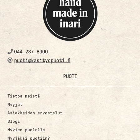
044 237 8300
puoti@kasityopuoti.fi
PUOTI
Tietoa meistä
Myyjät
Asiakkaiden arvostelut
Blogi
Hyvien puolella
Myyjäksi puotiin?