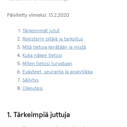
Taide
Päivitetty viimeksi: 13.2.2020
Kaikki tuotteet
Tärkeimmät jutut
Laajenn
Puodin myyjät
Rekisterin pitäjä ja tarkoitus
alemma
Mitä tietoja kerätään ja mistä
tason
Laajenn
Inarin Käsityöpuoti
Kuka näkee tietosi
valikko
alemma
tason
Miten tietosi turvataan
Arvostelut
valikko
Evästeet, seuranta ja analytiikka
Laajenn
Säilytys
Infot
alemma
Oikeutesi
tason
Yhteystiedot
valikko
Maksutavat & maksuehdot
1. Tärkeimpiä juttuja
Toimitustavat ja -ehdot