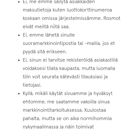
Ei, me emme säilytä asiakkaiden
maksutietoja kuten luottokorttinumeroa
Palautukset & vaihto
koskaan omissa järjestelmissämme. Rosmot
eivät meiltä niitä saa.
Tietosuoja
Ei, emme lähetä sinulle
suoramarkkinointipostia tai -mailia, jos et
Käyttö- ja sopimusehdot
pyydä sitä erikseen.
Ostoskori
Ei, sinun ei tarvitse rekisteröidä asiakastiliä
voidaksesi tilata kaupasta, mutta luomalla
Kassa
tilin voit seurata kätevästi tilauksiasi ja
tietojasi.
Oma tili
Kyllä, mikäli käytät sivuamme ja hyväksyt
ehtomme, me saatamme vakoilla sinua
markkinointitarkoituksessa. Kuulostaa
pahalta, mutta se on aika normihommia
nykymaailmassa ja näin toimivat