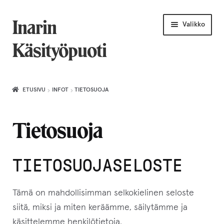
Siirry
Siirry
Inarin
Valikko
navigointiin
sisältöön
Käsityöpuoti
Etusivu
ETUSIVU
INFOT
TIETOSUOJA
Uniikkiviikko
Tietosuoja
Joululahjat naiselle
Villahuivit
TIETOSUOJASELOSTE
Laajenn
Korut
alemma
Tämä on mahdollisimman selkokielinen seloste
tason
siitä, miksi ja miten keräämme, säilytämme ja
Puusepäntuotteet
valikko
käsittelemme henkilötietoja.