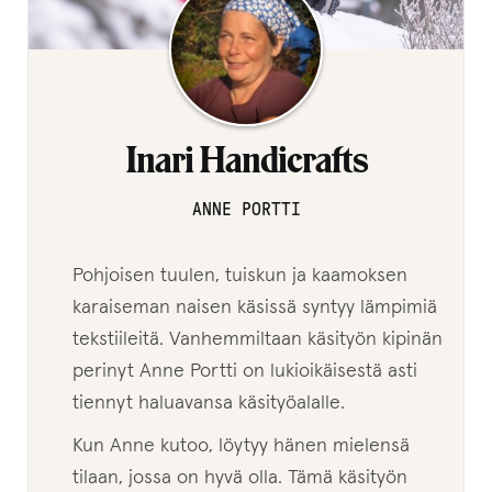
Taide
Kaikki tuotteet
Laajenn
Puodin myyjät
Inari Handicrafts
alemma
tason
Kaikki myyjät
ANNE PORTTI
valikko
Anitta Vierelä
Pohjoisen tuulen, tuiskun ja kaamoksen
karaiseman naisen käsissä syntyy lämpimiä
Katja Magga
tekstiileitä. Vanhemmiltaan käsityön kipinän
perinyt Anne Portti on lukioikäisestä asti
Matilda Kumma
tiennyt haluavansa käsityöalalle.
Mettäkutomo
Kun Anne kutoo, löytyy hänen mielensä
tilaan, jossa on hyvä olla. Tämä käsityön
Loimulintu