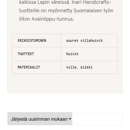
kaikissa Lapin väreissä. Inari Handicrafts-
Laajenn
Inarin Käsityöpuoti
tuotteille on myönnetty Suomalaisen työn
alemma
liiton Avainlippu-tunnus.
tason
Arvostelut
valikko
Laajenn
Infot
ERIKOISTUMINEN
suuret villahuivit
alemma
tason
Ostoskori
TUOTTEET
huivit
valikko
MATERIAALIT
villa, silkki
Kassa
Oma tili