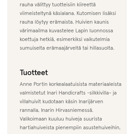
rauha välittyy tuotteisiin kiireettä
viimeisteltynä käsialana. Kutomisen lisäksi
Petteri Kyrö
rauha löytyy erämaista. Huivien kaunis
Sari Markkanen
värimaailma kuvastelee Lapin luonnossa
koettuja hetkiä, esimerkiksi vaikutelmia
Nita Rebekka Huomo
sumuiselta erämaajärveltä tai hillasuolta.
Leila Korppila
Tuotteet
Inari Handicrafts
Anne Portin korkealaatuisista materiaaleista
valmistetut Inari Handicrafts -silkkivilla- ja
Magnus Lange
villahuivit kudotaan käsin Inarijärven
Taru Maaret Päiviö
rannalla, Inarin Hirvasniemessä.
Valikoimaan kuuluu huiveja suurista
Virpi Jääskö
hartiahuiveista pienempiin asustehuiveihin,