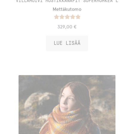
VILLAHUIVI MUSTIKKANÄPIT SUPERMUHKEA L
Mettäkutomo
Arvostelu
329,00
€
tuotteesta:
/ 5
5.00
LUE LISÄÄ