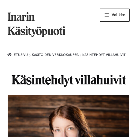
Siirry
Siirry
Inarin
Valikko
navigointiin
sisältöön
Käsityöpuoti
Etusivu
ETUSIVU
KÄSITÖIDEN VERKKOKAUPPA
KÄSINTEHDYT VILLAHUIVIT
Uniikkiviikko
Käsintehdyt villahuivit
Joululahjat naiselle
Villahuivit
Laajenn
Korut
alemma
tason
Puusepäntuotteet
valikko