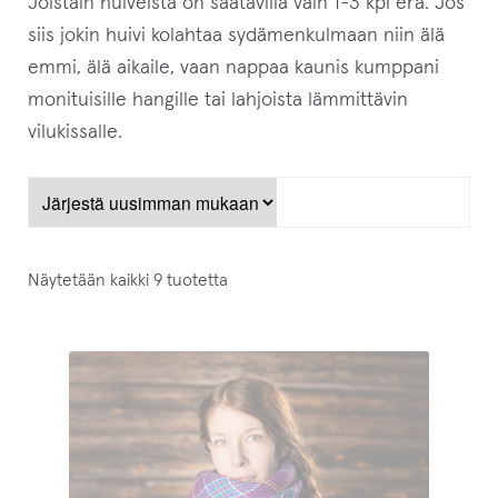
Joistain huiveista on saatavilla vain 1-3 kpl erä. Jos
siis jokin huivi kolahtaa sydämenkulmaan niin älä
emmi, älä aikaile, vaan nappaa kaunis kumppani
monituisille hangille tai lahjoista lämmittävin
vilukissalle.
Näytetään kaikki 9 tuotetta