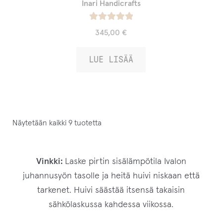
Inari Handicrafts
Arvostelu
345,00
€
tuotteesta:
/ 5
5.00
LUE LISÄÄ
Näytetään kaikki 9 tuotetta
Vinkki:
Laske pirtin sisälämpötila Ivalon
juhannusyön tasolle ja heitä huivi niskaan että
tarkenet. Huivi säästää itsensä takaisin
sähkölaskussa kahdessa viikossa.