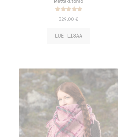
Mettäkutomo
Arvostelu
329,00
€
tuotteesta:
/ 5
5.00
LUE LISÄÄ