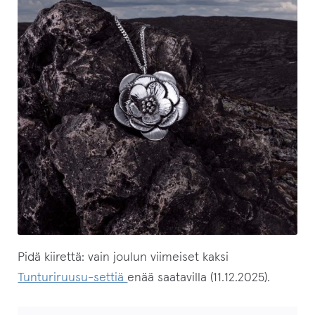
Pidä kiirettä: vain joulun viimeiset kaksi
Tunturiruusu-settiä
enää saatavilla (11.12.2025).