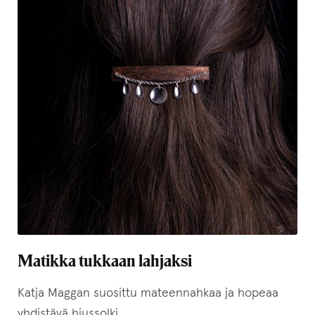
Matikka tukkaan lahjaksi
Katja Maggan suosittu mateennahkaa ja hopeaa
yhdistävä hiussolki.