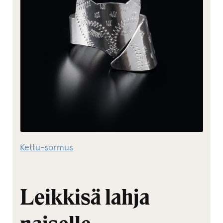
Kettu-sormus
Leikkisä lahja