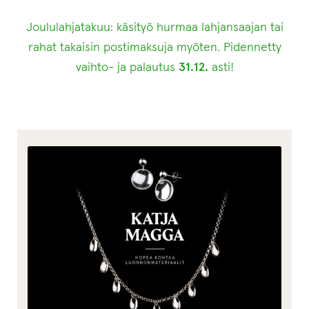
Joululahjatakuu: käsityö hurmaa lahjansaajan tai
rahat takaisin postimaksuja myöten. Pidennetty
vaihto- ja palautus
31.12.
asti!