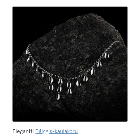
Elegantti
Bálggis-kaulakoru