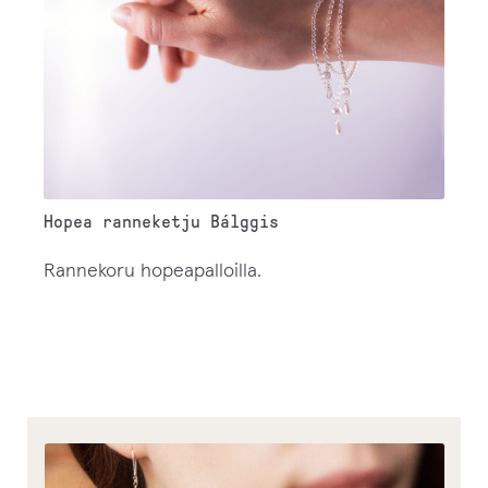
Hopea ranneketju Bálggis
Rannekoru hopeapalloilla.