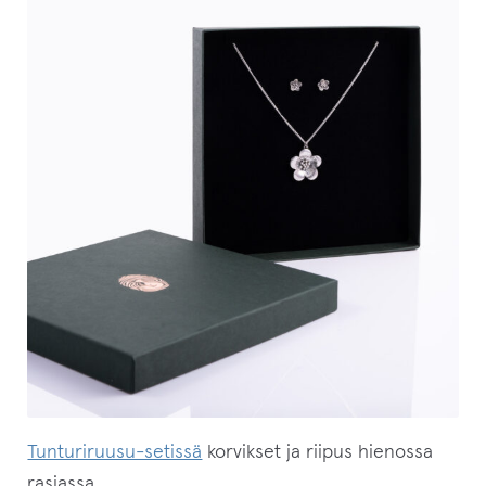
Tunturiruusu-setissä
korvikset ja riipus hienossa
rasiassa.