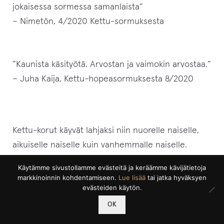
jokaisessa sormessa samanlaista”
– Nimetön, 4/2020 Kettu-sormuksesta
”Kaunista käsityötä. Arvostan ja vaimokin arvostaa.”
– Juha Kaija, Kettu-hopeasormuksesta 8/2020
Kettu-korut käyvät lahjaksi niin nuorelle naiselle,
aikuiselle naiselle kuin vanhemmalle naiselle.
Tyylikäs & persoonallinen koru istuu moniin
Käytämme sivustollamme evästeitä ja keräämme kävijätietoja
tyyleihin boheemista punkkarista
markkinoinnin kohdentamiseen.
Lue lisää
tai jatka hyväksyen
evästeiden käytön.
hienostuneempaan rouvaan. Kukapa ei pitäisi
0
ketuista. Tai arvostaisi taidokasta käsityötä.
OK
Etsi:
Haku