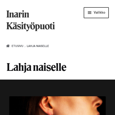
Siirry
Siirry
Inarin
Valikko
navigointiin
sisältöön
Käsityöpuoti
Etusivu
ETUSIVU
LAHJA NAISELLE
Uniikkiviikko
Lahja naiselle
Joululahjat naiselle
Villahuivit
Laajenn
Korut
alemma
tason
Puusepäntuotteet
valikko