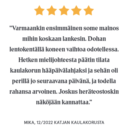
”Varmaankin ensimmäinen some mainos
mihin koskaan lankesin. Dohan
lentokentällä koneen vaihtoa odotellessa.
Hetken mielijohteesta päätin tilata
kaulakorun hääpäivälahjaksi ja sehän oli
perillä jo seuraavana päivänä, ja todella
rahansa arvoinen. Joskus heräteostoskin
näköjään kannattaa.”
MIKA, 12/2022 KATJAN KAULAKORUSTA