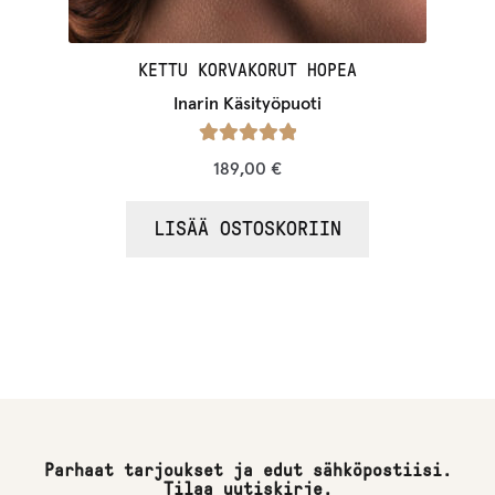
KETTU KORVAKORUT HOPEA
Inarin Käsityöpuoti
Arvostelu
189,00
€
tuotteesta:
/ 5
5.00
LISÄÄ OSTOSKORIIN
Parhaat tarjoukset ja edut sähköpostiisi.
Tilaa uutiskirje.