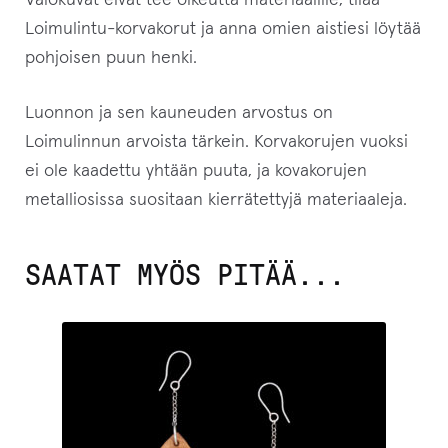
Valokuvat eivät tee oikeutta materiaalille, tilaa
Loimulintu-korvakorut ja anna omien aistiesi löytää
pohjoisen puun henki.
Luonnon ja sen kauneuden arvostus on
Loimulinnun arvoista tärkein. Korvakorujen vuoksi
ei ole kaadettu yhtään puuta, ja kovakorujen
metalliosissa suositaan kierrätettyjä materiaaleja.
SAATAT MYÖS PITÄÄ...