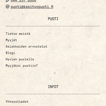
044 237 8300
puoti@kasityopuoti.fi
PUOTI
Tietoa meistä
Myyjät
Asiakkaiden arvostelut
Blogi
Hyvien puolella
Myyjäksi puotiin?
INFOT
Yhteystiedot