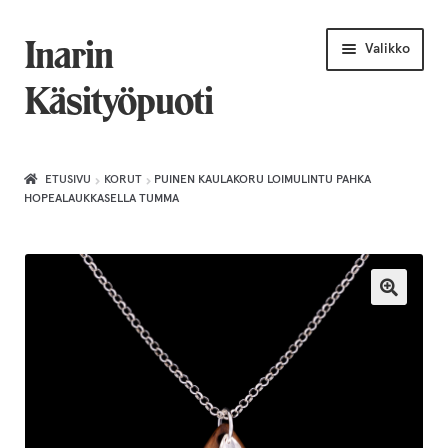
Siirry
Siirry
Inarin
Valikko
navigointiin
sisältöön
Käsityöpuoti
Etusivu
ETUSIVU
KORUT
PUINEN KAULAKORU LOIMULINTU PAHKA
HOPEALAUKKASELLA TUMMA
Uniikkiviikko
Joululahjat naiselle
Villahuivit
Laajenn
Korut
alemma
tason
Puusepäntuotteet
valikko