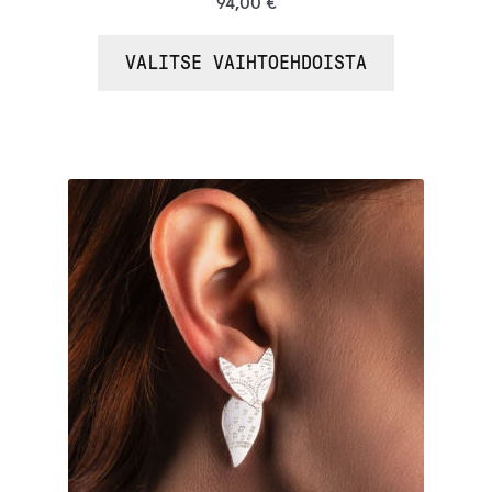
94,00
€
tuotteesta:
/ 5
5.00
VALITSE VAIHTOEHDOISTA