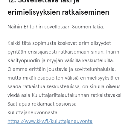
12. Sovellettava laki ja
erimielisyyksien ratkaiseminen
Näihin Ehtoihin sovelletaan Suomen lakia.
Kaikki tätä sopimusta koskevat erimielisyydet
pyritään ensisijaisesti ratkaisemaan sinun, Inarin
Käsityöpuodin ja myyjän välisillä keskusteluilla.
Olemme erittäin joustavia ja sovittelunhaluisia,
mutta mikäli osapuolten välisiä erimielisyyksiä ei
saada ratkaistua keskusteluissa, on sinulla oikeus
viedä asia Kuluttajariitalautakunnan ratkaistavaksi.
Saat apua reklamaatioasioissa
Kuluttajaneuvonnasta
https://www.kkv.fi/kuluttajaneuvonta