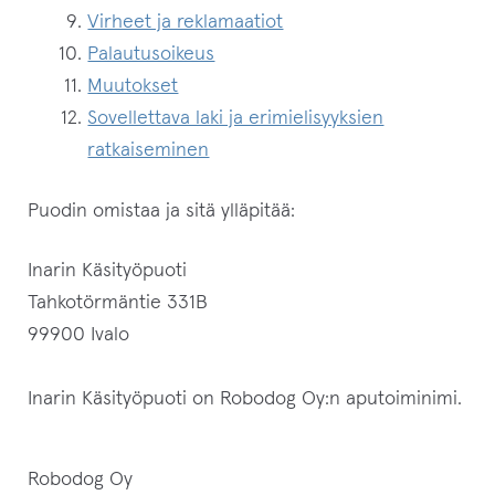
Virheet ja reklamaatiot
Palautusoikeus
Palautukset & vaihto
Muutokset
Tietosuoja
Sovellettava laki ja erimielisyyksien
ratkaiseminen
Käyttö- ja sopimusehdot
Puodin omistaa ja sitä ylläpitää:
Ostoskori
Inarin Käsityöpuoti
Kassa
Tahkotörmäntie 331B
99900 Ivalo
Oma tili
Inarin Käsityöpuoti on Robodog Oy:n aputoiminimi.
Robodog Oy