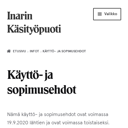
Siirry
Siirry
Inarin
Valikko
navigointiin
sisältöön
Käsityöpuoti
Etusivu
ETUSIVU
INFOT
KÄYTTÖ- JA SOPIMUSEHDOT
Uniikkiviikko
Käyttö- ja
Joululahjat naiselle
sopimusehdot
Villahuivit
Laajenn
Korut
alemma
Nämä käyttö- ja sopimusehdot ovat voimassa
tason
Puusepäntuotteet
19.9.2020 lähtien ja ovat voimassa toistaiseksi.
valikko