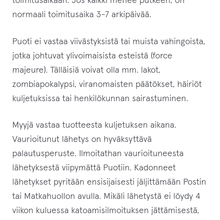
toimitusaikaan. Jos kaikki menee putkeen, on
normaali toimitusaika 3-7 arkipäivää.
Puoti ei vastaa viivästyksistä tai muista vahingoista,
jotka johtuvat ylivoimaisista esteistä (force
majeure). Tälläisiä voivat olla mm. lakot,
zombiapokalypsi, viranomaisten päätökset, häiriöt
kuljetuksissa tai henkilökunnan sairastuminen.
Myyjä vastaa tuotteesta kuljetuksen aikana.
Vaurioitunut lähetys on hyväksyttävä
palautusperuste. Ilmoitathan vaurioituneesta
lähetyksestä viipymättä Puotiin. Kadonneet
lähetykset pyritään ensisijaisesti jäljittämään Postin
tai Matkahuollon avulla. Mikäli lähetystä ei löydy 4
viikon kuluessa katoamisilmoituksen jättämisestä,