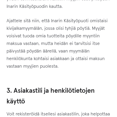
Inarin Käsityöpuodin kautta.
Ajattele sitä niin, että Inarin Käsityöpuoti omistaisi
kivijalkamyymälän, jossa olisi tyhjiä pöytiä. Myyjät
voisivat tuoda omia tuotteita pöydille myyntiin
maksua vastaan, mutta heidän ei tarvitsisi itse
päivystää pöydän äärellä, vaan myymälän
henkilökunta kohtaisi asiakkaan ja ottaisi maksun
vastaan myyjien puolesta.
3. Asiakastili ja henkilötietojen
käyttö
Voit rekisteröidä itsellesi asiakastilin, joka helpottaa