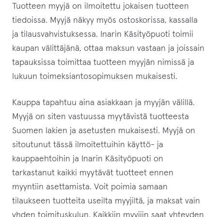
Tuotteen myyjä on ilmoitettu jokaisen tuotteen
tiedoissa. Myyjä näkyy myös ostoskorissa, kassalla
ja tilausvahvistuksessa. Inarin Käsityöpuoti toimii
kaupan välittäjänä, ottaa maksun vastaan ja joissain
tapauksissa toimittaa tuotteen myyjän nimissä ja
lukuun toimeksiantosopimuksen mukaisesti.
Kauppa tapahtuu aina asiakkaan ja myyjän välillä.
Myyjä on siten vastuussa myytävistä tuotteesta
Suomen lakien ja asetusten mukaisesti. Myyjä on
sitoutunut tässä ilmoitettuihin käyttö- ja
kauppaehtoihin ja Inarin Käsityöpuoti on
tarkastanut kaikki myytävät tuotteet ennen
myyntiin asettamista. Voit poimia samaan
tilaukseen tuotteita useilta myyjiltä, ja maksat vain
yhden toimituskulun. Kaikkiin myyjiin saat yhteyden