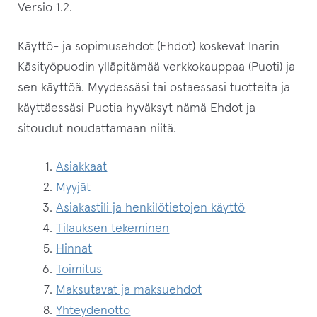
Versio 1.2.
Taide
Käyttö- ja sopimusehdot (Ehdot) koskevat Inarin
Kaikki tuotteet
Käsityöpuodin ylläpitämää verkkokauppaa (Puoti) ja
Laajenn
sen käyttöä. Myydessäsi tai ostaessasi tuotteita ja
Puodin myyjät
alemma
käyttäessäsi Puotia hyväksyt nämä Ehdot ja
tason
Laajenn
Inarin Käsityöpuoti
sitoudut noudattamaan niitä.
valikko
alemma
tason
Arvostelut
Asiakkaat
valikko
Myyjät
Laajenn
Infot
Asiakastili ja henkilötietojen käyttö
alemma
Tilauksen tekeminen
tason
Yhteystiedot
Hinnat
valikko
Toimitus
Maksutavat & maksuehdot
Maksutavat ja maksuehdot
Yhteydenotto
Toimitustavat ja -ehdot