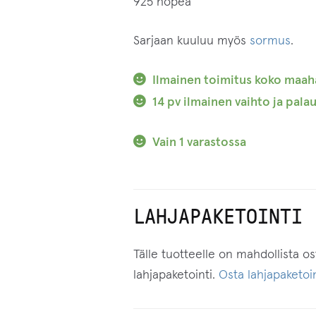
925 hopea
Sarjaan kuuluu myös
sormus
.
Ilmainen toimitus koko maah
14 pv ilmainen vaihto ja palau
Vain 1 varastossa
LAHJAPAKETOINTI
Tälle tuotteelle on mahdollista o
lahjapaketointi.
Osta lahjapaketoin