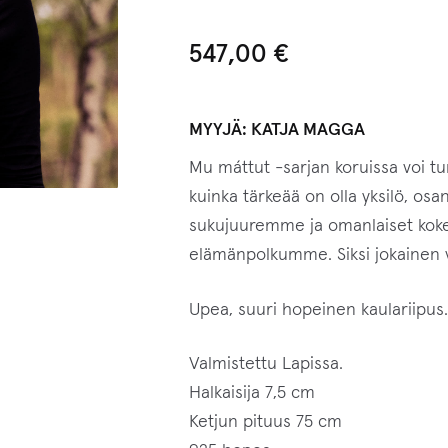
547,00
€
MYYJÄ:
KATJA MAGGA
Mu máttut -sarjan koruissa voi t
kuinka tärkeää on olla yksilö, osa
sukujuuremme ja omanlaiset koke
elämänpolkumme. Siksi jokainen vo
Upea, suuri hopeinen kaulariipus
Valmistettu Lapissa.
Halkaisija 7,5 cm
Ketjun pituus 75 cm