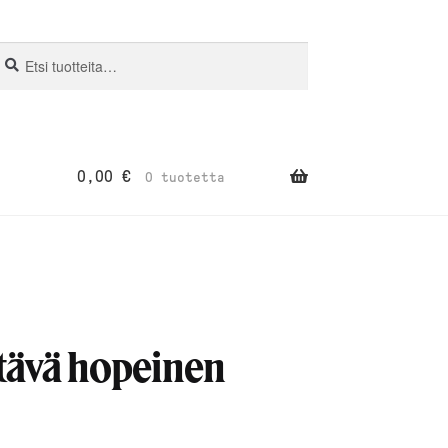
si:
aku
0,00
€
0 tuotetta
tävä hopeinen