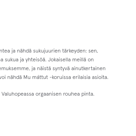
untea ja nähdä sukujuurien tärkeyden: sen,
na sukua ja yhteisöä. Jokaisella meillä on
muksemme, ja näistä syntyvä ainutkertainen
i nähdä Mu máttut -koruissa erilaisia asioita.
. Valuhopeassa orgaanisen rouhea pinta.