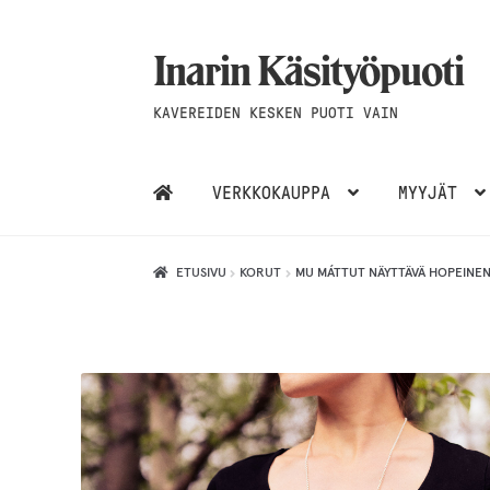
Inarin Käsityöpuoti
Siirry
Siirry
navigointiin
sisältöön
KAVEREIDEN KESKEN PUOTI VAIN
VERKKOKAUPPA
MYYJÄT
ETUSIVU
KORUT
MU MÁTTUT NÄYTTÄVÄ HOPEINEN