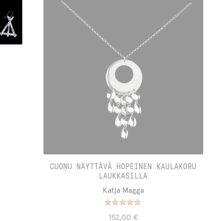
CUOŅU NÄYTTÄVÄ HOPEINEN KAULAKORU
LAUKKASILLA
Katja Magga
Arvostelu
152,00
€