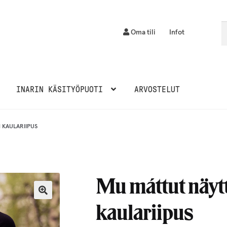
Et
H
Oma tili
Infot
INARIN KÄSITYÖPUOTI
ARVOSTELUT
 KAULARIIPUS
Mu máttut näyt
kaulariipus