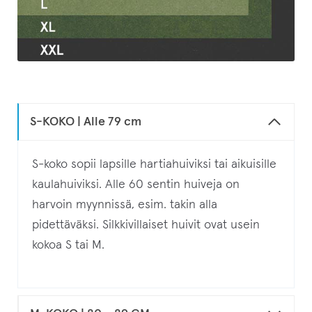
l
e
.
S-KOKO | Alle 79 cm
S-koko sopii lapsille hartiahuiviksi tai aikuisille
kaulahuiviksi. Alle 60 sentin huiveja on
harvoin myynnissä, esim. takin alla
pidettäväksi. Silkkivillaiset huivit ovat usein
kokoa S tai M.