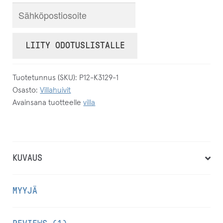
S
y
ö
LIITY ODOTUSLISTALLE
t
ä
Tuotetunnus (SKU):
P12-K3129-1
s
Osasto:
Villahuivit
ä
Avainsana tuotteelle
villa
h
k
ö
p
KUVAUS
o
s
MYYJÄ
t
i