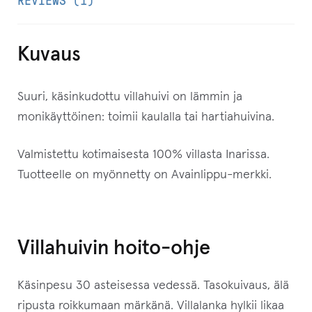
REVIEWS (1)
o
s
o
Kuvaus
i
t
Suuri, käsinkudottu villahuivi on lämmin ja
t
monikäyttöinen: toimii kaulalla tai hartiahuivina.
e
e
Valmistettu kotimaisesta 100% villasta Inarissa.
s
Tuotteelle on myönnetty on Avainlippu-merkki.
i
l
i
Villahuivin hoito-ohje
i
t
Käsinpesu 30 asteisessa vedessä. Tasokuivaus, älä
t
ripusta roikkumaan märkänä. Villalanka hylkii likaa
y