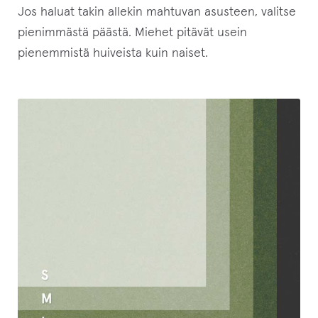
t
Jos haluat takin allekin mahtuvan asusteen, valitse
e
pienimmästä päästä. Miehet pitävät usein
e
pienemmistä huiveista kuin naiset.
t
o
d
o
t
u
s
l
i
s
t
a
l