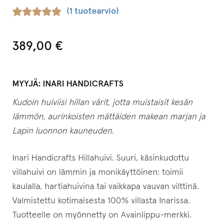
(
1
tuotearvio)
Arvio
1
5.00
5:stä
389,00
€
perustuen
asiakkaan
arvotukseen.
MYYJÄ:
INARI HANDICRAFTS
Kudoin huiviisi hillan värit, jotta muistaisit kesän
lämmön, aurinkoisten mättäiden makean marjan ja
Lapin luonnon kauneuden.
Inari Handicrafts Hillahuivi. Suuri, käsinkudottu
villahuivi on lämmin ja monikäyttöinen: toimii
kaulalla, hartiahuivina tai vaikkapa vauvan vilttinä.
Valmistettu kotimaisesta 100% villasta Inarissa.
Tuotteelle on myönnetty on Avainlippu-merkki.