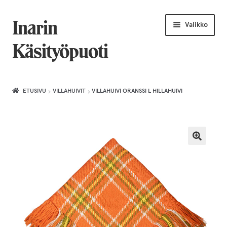
Siirry
Siirry
Inarin
Valikko
navigointiin
sisältöön
Käsityöpuoti
Etusivu
ETUSIVU
VILLAHUIVIT
VILLAHUIVI ORANSSI L HILLAHUIVI
Uniikkiviikko
Joululahjat naiselle
Villahuivit
Laajenn
Korut
alemma
tason
Puusepäntuotteet
valikko