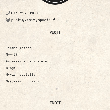
044 237 8300
puoti@kasityopuoti.fi
PUOTI
Tietoa meistä
Myyjät
Asiakkaiden arvostelut
Blogi
Hyvien puolella
Myyjäksi puotiin?
INFOT