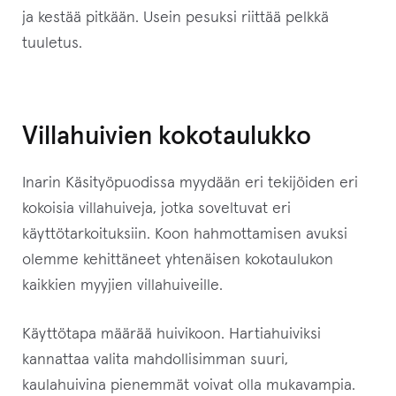
ja kestää pitkään. Usein pesuksi riittää pelkkä
ä
tuuletus.
k
s
e
s
Villahuivien kokotaulukko
i
t
Inarin Käsityöpuodissa myydään eri tekijöiden eri
ä
kokoisia villahuiveja, jotka soveltuvat eri
m
käyttötarkoituksiin. Koon hahmottamisen avuksi
ä
olemme kehittäneet yhtenäisen kokotaulukon
n
kaikkien myyjien villahuiveille.
t
u
Käyttötapa määrää huivikoon. Hartiahuiviksi
o
kannattaa valita mahdollisimman suuri,
t
kaulahuivina pienemmät voivat olla mukavampia.