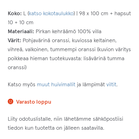
Koko:
L (
katso kokotaulukko
) | 98 x 100 cm + hapsut
10 + 10 cm
Materiaali:
Pirkan kehräämö 100% villa
Värit:
Pohjavärinä oranssi, kuviossa keltainen,
vihreä, valkoinen, tummempi oranssi (kuvion väritys
poikkeaa hieman tuotekuvasta: lisävärinä tumma
oranssi)
Katso myös
muut huivimallit
ja lämpimät
viltit
.
Varasto loppu
Liity odotuslistalle, niin lähetämme sähköpostiisi
tiedon kun tuotetta on jälleen saatavilla.