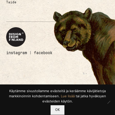
Taide
instagram
|
facebook
Käytämme sivustollamme evästeitä ja keräämme kävijätietoja
markkinoinnin kohdentamiseen.
Lue lisää
tai jatka hyväksyen
evästeiden käytön.
0
OK
Etsi:
Haku