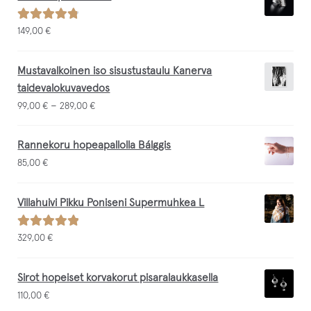
Arvostelu
149,00
€
tuotteesta:
/ 5
4.88
Mustavalkoinen iso sisustustaulu Kanerva
taidevalokuvavedos
–
99,00
€
289,00
€
Rannekoru hopeapallolla Bálggis
85,00
€
Villahuivi Pikku Poniseni Supermuhkea L
Arvostelu
329,00
€
tuotteesta:
/ 5
5.00
Sirot hopeiset korvakorut pisaralaukkasella
110,00
€