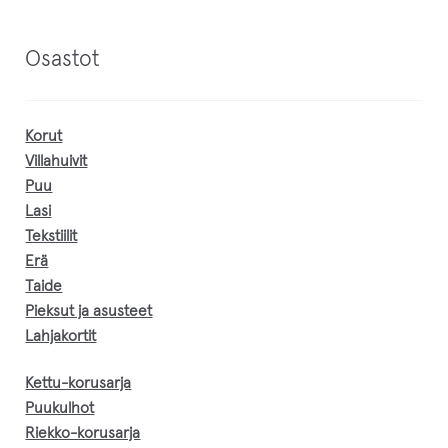
Osastot
Korut
Villahuivit
Puu
Lasi
Tekstiilit
Erä
Taide
Pieksut ja asusteet
Lahjakortit
Kettu-korusarja
Puukulhot
Riekko-korusarja