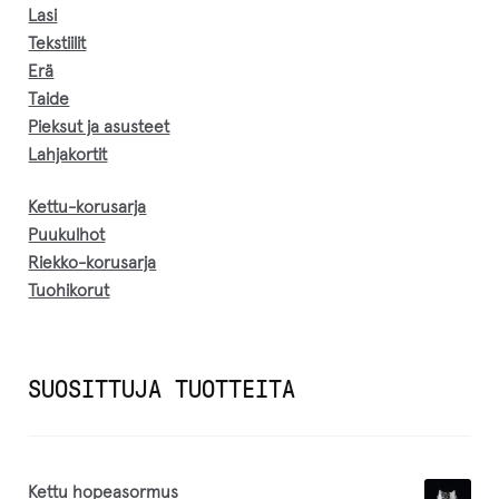
Lasi
Tekstiilit
Erä
Taide
Pieksut ja asusteet
Lahjakortit
Kettu-korusarja
Puukulhot
Riekko-korusarja
Tuohikorut
SUOSITTUJA TUOTTEITA
Kettu hopeasormus