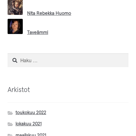
Nita Rebekka Huomo
Taveämmi
Petteri Kyrö
Haku:
Leila Korppila
Arkistot
Inari Handicrafts
Magnus Lange
toukokuu 2022
lokakuu 2021
Inarin Käsityöpuoti
maaliskuu 2021