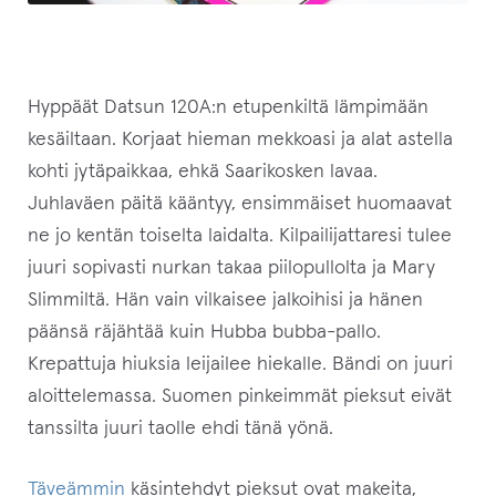
Hyppäät Datsun 120A:n etupenkiltä lämpimään
kesäiltaan. Korjaat hieman mekkoasi ja alat astella
kohti jytäpaikkaa, ehkä Saarikosken lavaa.
Juhlaväen päitä kääntyy, ensimmäiset huomaavat
ne jo kentän toiselta laidalta. Kilpailijattaresi tulee
juuri sopivasti nurkan takaa piilopullolta ja Mary
Slimmiltä. Hän vain vilkaisee jalkoihisi ja hänen
päänsä räjähtää kuin Hubba bubba-pallo.
Krepattuja hiuksia leijailee hiekalle. Bändi on juuri
aloittelemassa. Suomen pinkeimmät pieksut eivät
tanssilta juuri taolle ehdi tänä yönä.
Täveämmin
käsintehdyt pieksut ovat makeita,