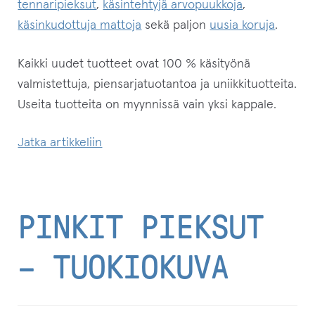
tennaripieksut
,
käsintehtyjä arvopuukkoja
,
käsinkudottuja mattoja
sekä paljon
uusia koruja
.
Kaikki uudet tuotteet ovat 100 % käsityönä
valmistettuja, piensarjatuotantoa ja uniikkituotteita.
Useita tuotteita on myynnissä vain yksi kappale.
Kesän
Jatka artikkeliin
käsityöuutuudet:
korut,
pinkit
PINKIT PIEKSUT
pieksut,
poronnahkalaukku…
– TUOKIOKUVA