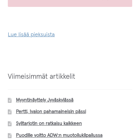
Lue lisää pieksuista
Viimeisimmät artikkelit
Myyntinäyttely Jyväskylässä
Pertti, Ivalon pahamaineisin pässi
Sylitarjotin on ratkaisu kaikkeen
Puodille voitto ADW:n muotoilukilpailussa