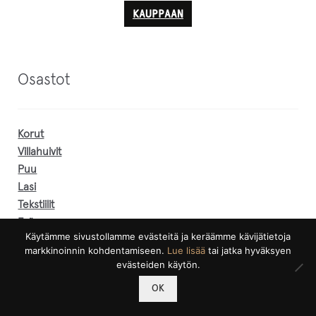
KAUPPAAN
Osastot
Korut
Villahuivit
Puu
Lasi
Tekstiilit
Erä
Käytämme sivustollamme evästeitä ja keräämme kävijätietoja
Taide
markkinoinnin kohdentamiseen.
Lue lisää
tai jatka hyväksyen
Pieksut ja asusteet
evästeiden käytön.
Lahjakortit
0
OK
Etsi:
Haku
Kettu-korusarja