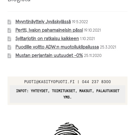
Myyntinäyttely Jyväskylässä
19.5.2022
Pertti, Ivalon pahamaineisin pässi
19.10.2021
Sylitarjotin on ratkaisu kaikkeen
1.10.2021
Puodille voitto ADW:n muotoilukilpailussa
25.3.2021
Mustan perjantain uutuudet -0%
25.11.2020
PUOTI
@
KASITYOPUOTI.FI | 044 237 8300
INFOT: YHTEYDET, TOIMITUKSET, MAKSUT, PALAUTUKSET
YMS.