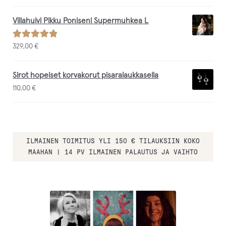
Villahuivi Pikku Poniseni Supermuhkea L
Arvostelu
329,00
€
tuotteesta:
/ 5
5.00
Sirot hopeiset korvakorut pisaralaukkasella
110,00
€
ILMAINEN TOIMITUS YLI 150 € TILAUKSIIN KOKO
MAAHAN | 14 PV ILMAINEN PALAUTUS JA VAIHTO