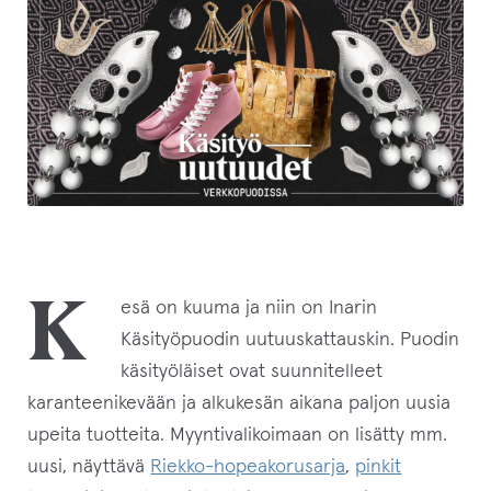
K
esä on kuuma ja niin on Inarin
Käsityöpuodin uutuuskattauskin. Puodin
käsityöläiset ovat suunnitelleet
karanteenikevään ja alkukesän aikana paljon uusia
upeita tuotteita. Myyntivalikoimaan on lisätty mm.
uusi, näyttävä
Riekko-hopeakorusarja
,
pinkit