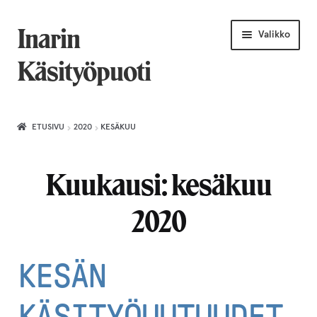
Siirry
Siirry
Inarin
Valikko
navigointiin
sisältöön
Käsityöpuoti
Etusivu
ETUSIVU
2020
KESÄKUU
Uniikkiviikko
Kuukausi:
kesäkuu
Joululahjat naiselle
2020
Villahuivit
Laajenn
Korut
KESÄN
alemma
tason
Puusepäntuotteet
KÄSITYÖUUTUUDET
valikko