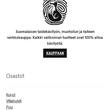
Suomalaisen taidekäsityön, muotoilun ja taiteen
verkkokauppa. Kaikki valikoiman tuotteet ovat 100% aitoa
käsityötä.
KAUPPAAN
Osastot
Korut
Villahuivit
Puu