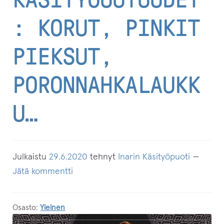
Taide
: KORUT, PINKIT
Kaikki tuotteet
PIEKSUT,
Laajenn
Puodin myyjät
alemma
PORONNAHKALAUKK
tason
Laajenn
Inarin Käsityöpuoti
valikko
alemma
U…
tason
Arvostelut
valikko
Laajenn
Infot
alemma
Julkaistu
29.6.2020
tehnyt
Inarin Käsityöpuoti
—
tason
Ostoskori
Jätä kommentti
valikko
Kassa
Osasto:
Yleinen
Oma tili