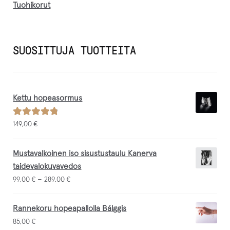
Tuohikorut
SUOSITTUJA TUOTTEITA
Kettu hopeasormus
Arvostelu
149,00
€
tuotteesta:
/ 5
4.88
Mustavalkoinen iso sisustustaulu Kanerva
taidevalokuvavedos
–
99,00
€
289,00
€
Rannekoru hopeapallolla Bálggis
85,00
€