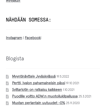
Myyjäksi?
NÄHDÄÄN SOMESSA:
Instagram
|
Facebook
|
Blogista
Myyntinäyttely Jyväskylässä
19.5.2022
Pertti, Ivalon pahamaineisin pässi
19.10.2021
Sylitarjotin on ratkaisu kaikkeen
1.10.2021
Puodille voitto ADW:n muotoilukilpailussa
25.3.2021
Mustan perjantain uutuudet -0%
25.11.2020