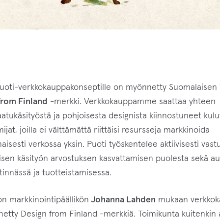
puoti-verkkokauppakonseptille on myönnetty Suomalaisen
from Finland
-merkki. Verkkokauppamme saattaa yhteen
aatukäsityöstä ja pohjoisesta designista kiinnostuneet kulut
ijat, joilla ei välttämättä riittäisi resursseja markkinoida
isesti verkossa yksin. Puoti työskentelee aktiivisesti vastu
aisen käsityön arvostuksen kasvattamisen puolesta sekä au
tinnässä ja tuotteistamisessa.
on markkinointipäällikön
Johanna Lahden
mukaan verkkoka
etty Design from Finland -merkkiä. Toimikunta kuitenkin 