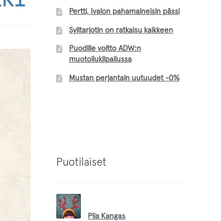
Pertti, Ivalon pahamaineisin pässi
Sylitarjotin on ratkaisu kaikkeen
Puodille voitto ADW:n
muotoilukilpailussa
Mustan perjantain uutuudet -0%
Puotilaiset
Piia Kangas