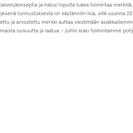
alvelukonseptia ja halusi lopulta tukea toimintaa merkillä.
ityksenä tunnustuksesta on käytännön iloa, sillä vuonna 20
ettu ja arvostettu merkki auttaa viestimään asiakkaillemm
maista luovuutta ja laatua – joihin koko toimintamme pohj
le
n
nd-
i