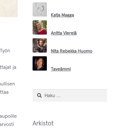
Katja Magga
Anitta Vierelä
 Työn
Nita Rebekka Huomo
tajat ja
Taveämmi
ullisen
Petteri Kyrö
ttaa
Haku:
Leila Korppila
upoille
Arkistot
Inari Handicrafts
arvosti