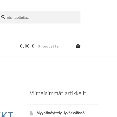
si:
aku
0,00
€
0 tuotetta
Viimeisimmät artikkelit
KKI
Myyntinäyttely Jyväskylässä