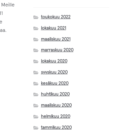
 Meille
11
Magnus Lange
toukokuu 2022
e
lokakuu 2021
aa.
Inarin Käsityöpuoti
maaliskuu 2021
marraskuu 2020
Matilda Kumma
lokakuu 2020
Mettäkutomo
syyskuu 2020
kesäkuu 2020
Sari Markkanen
huhtikuu 2020
maaliskuu 2020
Taru Maaret Päiviö
helmikuu 2020
Loimulintu
tammikuu 2020