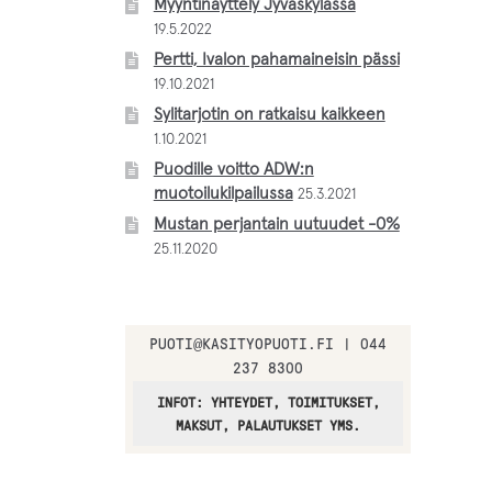
Myyntinäyttely Jyväskylässä
19.5.2022
Pertti, Ivalon pahamaineisin pässi
19.10.2021
Sylitarjotin on ratkaisu kaikkeen
1.10.2021
Puodille voitto ADW:n
muotoilukilpailussa
25.3.2021
Mustan perjantain uutuudet -0%
25.11.2020
PUOTI
@
KASITYOPUOTI.FI | 044
237 8300
INFOT: YHTEYDET, TOIMITUKSET,
MAKSUT, PALAUTUKSET YMS.