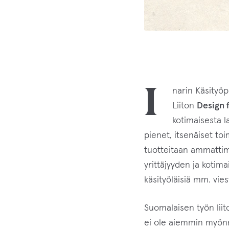
I
narin Käsityö
Liiton
Design 
kotimaisesta l
pienet, itsenäiset toim
tuotteitaan ammattima
yrittäjyyden ja kotim
käsityöläisiä mm. vies
Suomalaisen työn liit
ei ole aiemmin myönn