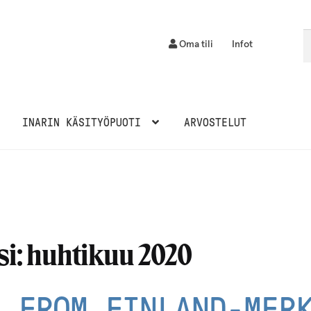
Et
H
Oma tili
Infot
INARIN KÄSITYÖPUOTI
ARVOSTELUT
i:
huhtikuu 2020
N FROM FINLAND-MER