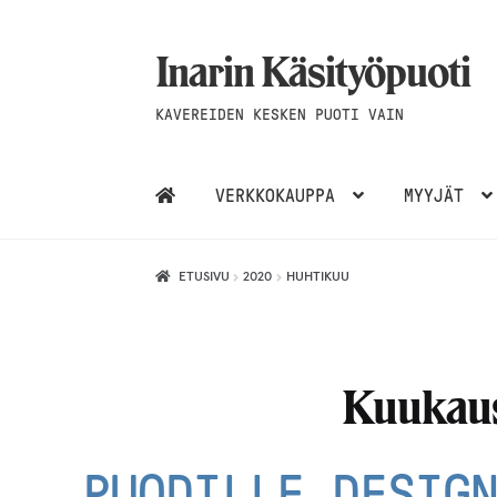
Inarin Käsityöpuoti
Siirry
Siirry
navigointiin
sisältöön
KAVEREIDEN KESKEN PUOTI VAIN
VERKKOKAUPPA
MYYJÄT
ETUSIVU
2020
HUHTIKUU
Kuukaus
PUODILLE DESIG