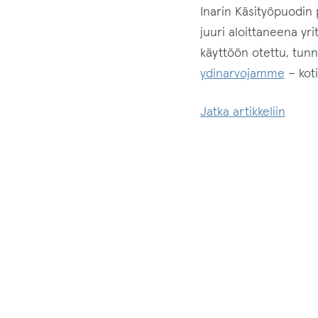
Inarin Käsityöpuodin p
juuri aloittaneena yr
käyttöön otettu, tunn
ydinarvojamme
– koti
Puodil
Jatka artikkeliin
Desig
from
Finla
merkk