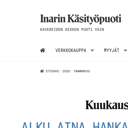
Inarin Käsityöpuoti
Siirry
Siirry
navigointiin
sisältöön
KAVEREIDEN KESKEN PUOTI VAIN
VERKKOKAUPPA
MYYJÄT
ETUSIVU
2020
TAMMIKUU
Kuukaus
ALKU AINA HANK