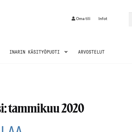
Et
H
Oma tili
Infot
INARIN KÄSITYÖPUOTI
ARVOSTELUT
i:
tammikuu 2020
ALAA