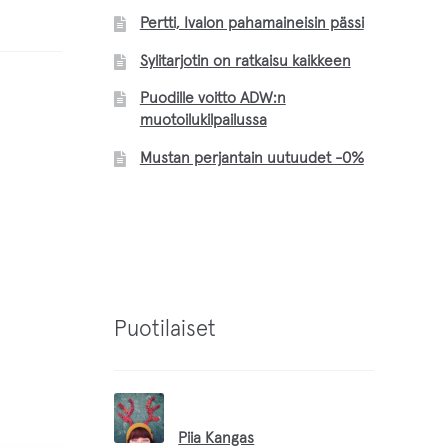
Pertti, Ivalon pahamaineisin pässi
Sylitarjotin on ratkaisu kaikkeen
Puodille voitto ADW:n
muotoilukilpailussa
Mustan perjantain uutuudet -0%
Puotilaiset
Piia Kangas