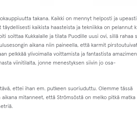
okauppiuutta takana. Kaikki on mennyt helposti ja upeasti
äydellisesti kaikista haasteista ja tekniikka on pelannut k
i soittaa Kukkalalle ja tilata Puodille uusi ovi, sillä rahaa 
oulusesongin aikana niin paineella, että karmit pirstoutuiva
aan pelkkää ylivoimalla voittamista ja fantastista amaziment
sta viinitilalta, jonne menestyksen siivin jo osa-
ävä, ettei ihan em. putkeen suoriuduttu. Olemme tässä
aikana mitanneet, että Strömsöstä on melko pitkä matka I
etriä.