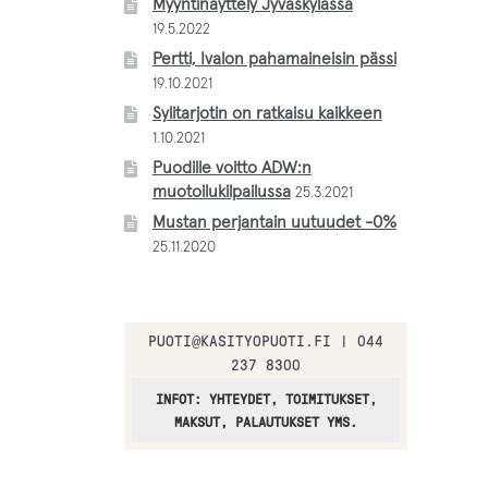
Myyntinäyttely Jyväskylässä
19.5.2022
Pertti, Ivalon pahamaineisin pässi
19.10.2021
Sylitarjotin on ratkaisu kaikkeen
1.10.2021
Puodille voitto ADW:n
muotoilukilpailussa
25.3.2021
Mustan perjantain uutuudet -0%
25.11.2020
PUOTI
@
KASITYOPUOTI.FI | 044
237 8300
INFOT: YHTEYDET, TOIMITUKSET,
MAKSUT, PALAUTUKSET YMS.