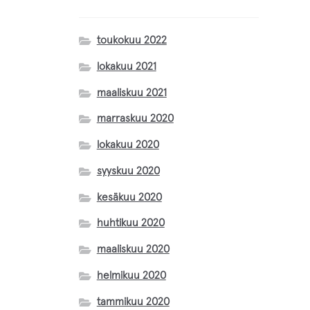
Magnus Lange
toukokuu 2022
lokakuu 2021
Inarin Käsityöpuoti
maaliskuu 2021
marraskuu 2020
Matilda Kumma
lokakuu 2020
Mettäkutomo
syyskuu 2020
kesäkuu 2020
Sari Markkanen
huhtikuu 2020
maaliskuu 2020
Taru Maaret Päiviö
helmikuu 2020
Loimulintu
tammikuu 2020