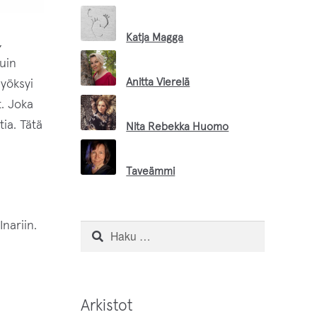
Katja Magga
,
uin
Anitta Vierelä
syöksyi
t. Joka
ia. Tätä
Nita Rebekka Huomo
Taveämmi
Petteri Kyrö
nariin.
Haku:
Leila Korppila
Arkistot
Inari Handicrafts