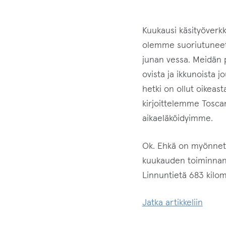
Kuukausi käsityöverkk
olemme suoriutuneet t
junan vessa. Meidän pit
ovista ja ikkunoista j
hetki on ollut oikeast
kirjoittelemme Toscana
aikaeläköidyimme.
Ok. Ehkä on myönnett
kuukauden toiminnan 
Linnuntietä 683 kilom
Alku
Jatka artikkeliin
aina