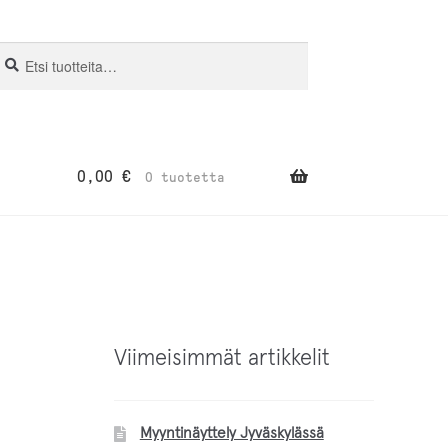
si:
aku
0,00
€
0 tuotetta
Viimeisimmät artikkelit
Myyntinäyttely Jyväskylässä