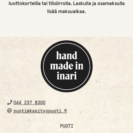
luottokorteilla tai tilisiirrolla. Laskulla ja osamaksulla
lisää maksuaikaa.
044 237 8300
puoti@kasityopuoti.fi
PUOTI