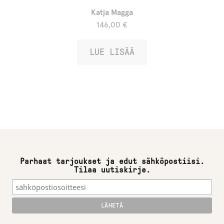
Katja Magga
146,00
€
LUE LISÄÄ
Parhaat tarjoukset ja edut sähköpostiisi.
Tilaa uutiskirje.