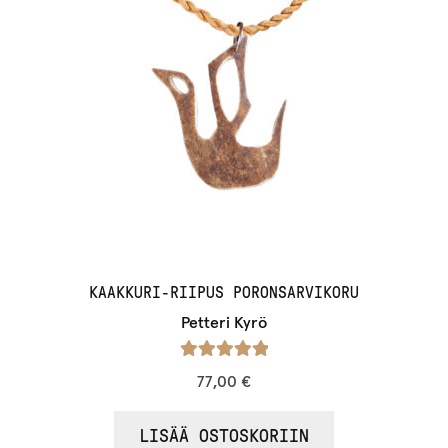
KAAKKURI-RIIPUS PORONSARVIKORU
Petteri Kyrö
Arvostelu
77,00
€
tuotteesta:
/ 5
5.00
LISÄÄ OSTOSKORIIN