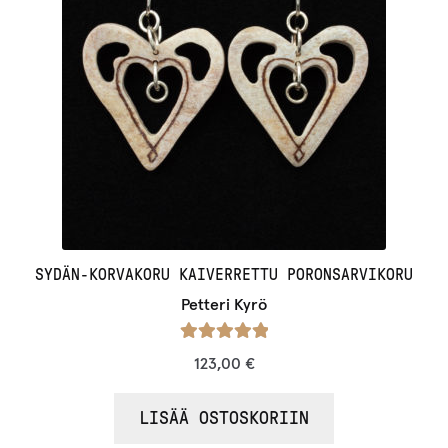
SYDÄN-KORVAKORU KAIVERRETTU PORONSARVIKORU
Petteri Kyrö
Arvostelu
123,00
€
tuotteesta:
/ 5
5.00
LISÄÄ OSTOSKORIIN