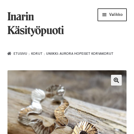
Siirry
Siirry
Inarin
Valikko
navigointiin
sisältöön
Käsityöpuoti
Etusivu
ETUSIVU
KORUT
UNIIKKI: AURORA HOPEISET KORVAKORUT
Uniikkiviikko
Joululahjat naiselle
Villahuivit
Laajenn
Korut
alemma
tason
Puusepäntuotteet
valikko