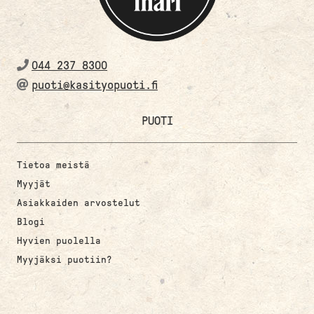
044 237 8300
puoti@kasityopuoti.fi
PUOTI
Tietoa meistä
Myyjät
Asiakkaiden arvostelut
Blogi
Hyvien puolella
Myyjäksi puotiin?