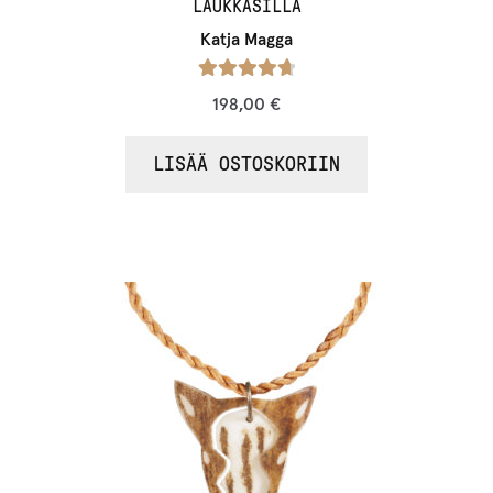
LAUKKASILLA
Katja Magga
Arvostelu
198,00
€
tuotteesta:
/ 5
4.80
LISÄÄ OSTOSKORIIN