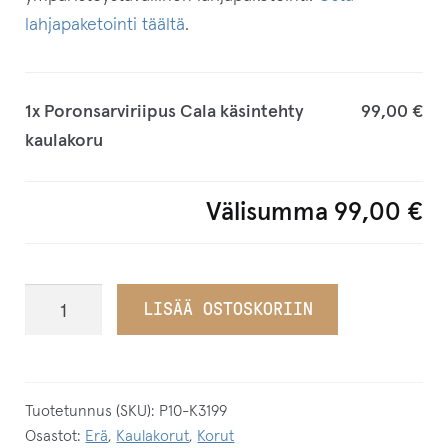
lahjapaketointi täältä
.
1x
Poronsarviriipus Cala käsintehty
99,00 €
kaulakoru
Välisumma
99,00 €
Poronsarviriipus
LISÄÄ OSTOSKORIIN
Cala
käsintehty
kaulakoru
määrä
Tuotetunnus (SKU):
P10-K3199
Osastot:
Erä
,
Kaulakorut
,
Korut