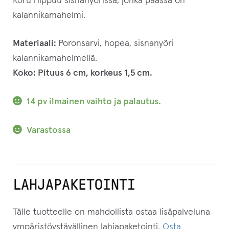
Koru riippuu sisnanyörissä, jonka päässä on
kalannikamahelmi.
Materiaali:
P
oronsarvi, hopea, sisnanyöri
kalannikamahelmellä.
Koko:
Pituus 6 cm, korkeus 1,5 cm.
14 pv ilmainen vaihto ja palautus.
Varastossa
LAHJAPAKETOINTI
Tälle tuotteelle on mahdollista ostaa lisäpalveluna
ympäristöystävällinen lahjapaketointi.
Osta