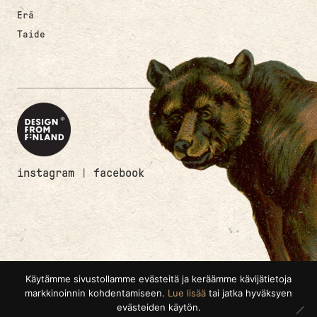
Erä
Taide
instagram
|
facebook
Käytämme sivustollamme evästeitä ja keräämme kävijätietoja
markkinoinnin kohdentamiseen.
Lue lisää
tai jatka hyväksyen
evästeiden käytön.