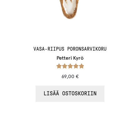
VASA-RIIPUS PORONSARVIKORU
Petteri Kyrö
Arvostelu
69,00
€
tuotteesta:
/ 5
5.00
LISÄÄ OSTOSKORIIN