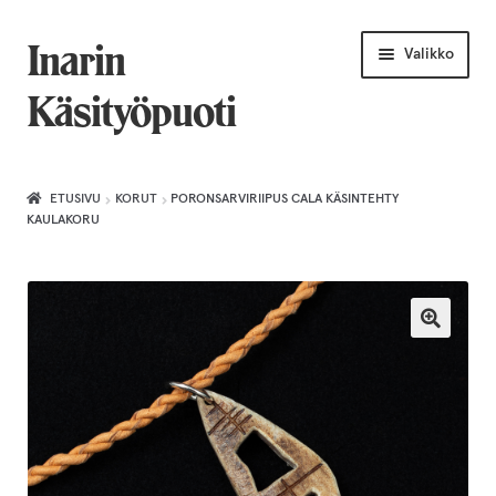
Siirry
Siirry
Inarin
Valikko
navigointiin
sisältöön
Käsityöpuoti
Etusivu
ETUSIVU
KORUT
PORONSARVIRIIPUS CALA KÄSINTEHTY
KAULAKORU
Uniikkiviikko
Joululahjat naiselle
Villahuivit
Laajenn
Korut
alemma
tason
Puusepäntuotteet
valikko