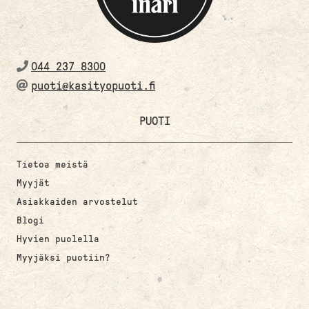
044 237 8300
puoti@kasityopuoti.fi
PUOTI
Tietoa meistä
Myyjät
Asiakkaiden arvostelut
Blogi
Hyvien puolella
Myyjäksi puotiin?