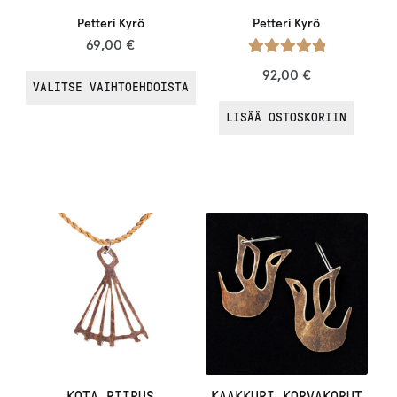
Petteri Kyrö
Petteri Kyrö
69,00
€
Arvostelu
92,00
€
VALITSE VAIHTOEHDOISTA
tuotteesta:
/ 5
5.00
LISÄÄ OSTOSKORIIN
KOTA-RIIPUS
KAAKKURI-KORVAKORUT