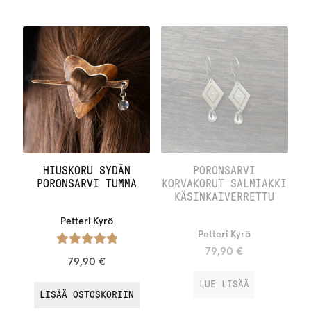
HIUSKORU SYDÄN
PORONSARVI
PORONSARVI TUMMA
KORVAKORUT SALMIAKKI
KÄSINKAIVERRETTU
Petteri Kyrö
Petteri Kyrö
79,90
€
Arvostelu
79,90
€
tuotteesta:
LUE LISÄÄ
/ 5
5.00
LISÄÄ OSTOSKORIIN