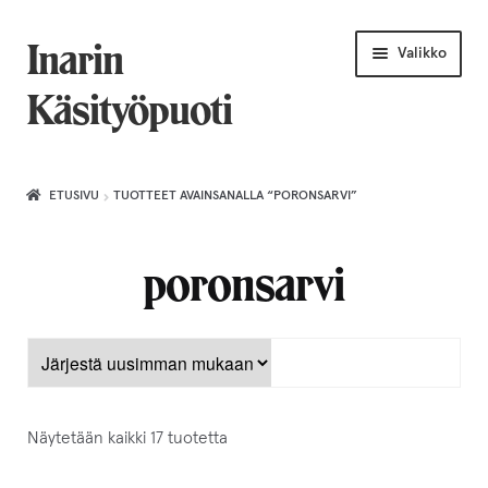
Siirry
Siirry
Inarin
Valikko
navigointiin
sisältöön
Käsityöpuoti
Etusivu
ETUSIVU
TUOTTEET AVAINSANALLA “PORONSARVI”
Uniikkiviikko
poronsarvi
Joululahjat naiselle
Villahuivit
Laajenn
Korut
alemma
Näytetään kaikki 17 tuotetta
tason
Puusepäntuotteet
valikko