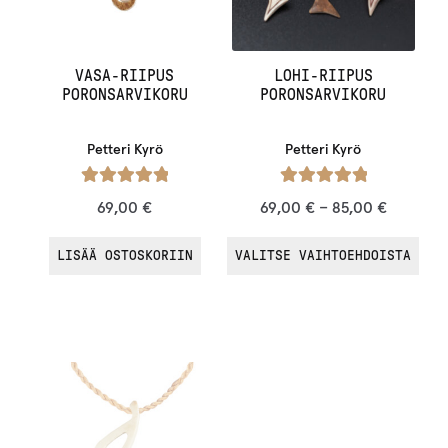
VASA-RIIPUS
LOHI-RIIPUS
PORONSARVIKORU
PORONSARVIKORU
Petteri Kyrö
Petteri Kyrö
Arvostelu
Arvostelu
69,00
€
69,00
€
–
85,00
€
tuotteesta:
tuotteesta:
/ 5
/ 5
5.00
5.00
LISÄÄ OSTOSKORIIN
VALITSE VAIHTOEHDOISTA