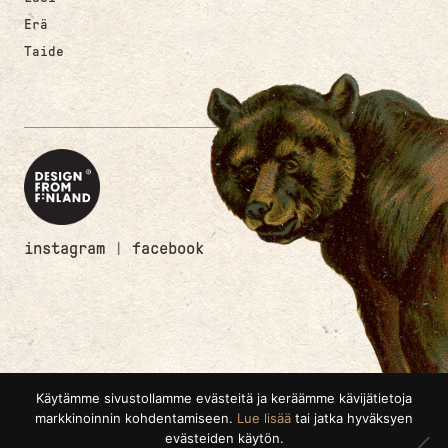
Erä
Taide
instagram
|
facebook
Käytämme sivustollamme evästeitä ja keräämme kävijätietoja
markkinoinnin kohdentamiseen.
Lue lisää
tai jatka hyväksyen
evästeiden käytön.