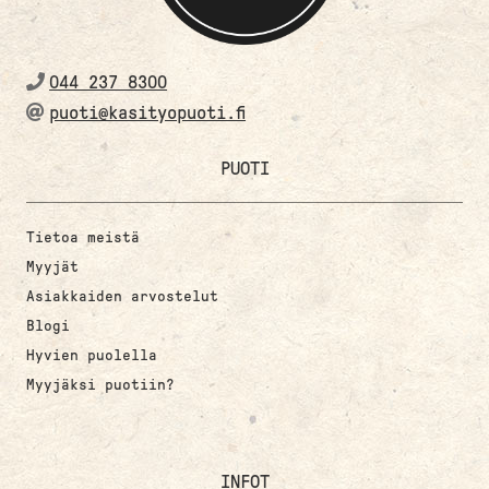
044 237 8300
puoti@kasityopuoti.fi
PUOTI
Tietoa meistä
Myyjät
Asiakkaiden arvostelut
Blogi
Hyvien puolella
Myyjäksi puotiin?
INFOT