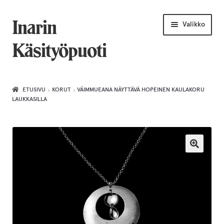
Siirry
Siirry
Inarin
Valikko
navigointiin
sisältöön
Käsityöpuoti
Etusivu
ETUSIVU
KORUT
VÁIMMUEANA NÄYTTÄVÄ HOPEINEN KAULAKORU
LAUKKASILLA
Uniikkiviikko
Joululahjat naiselle
Villahuivit
Laajenn
Korut
alemma
tason
Puusepäntuotteet
valikko