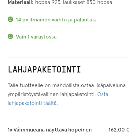
Materiaali:
hopea 925, laukkaset 830 hopea
14 pv ilmainen vaihto ja palautus.
Vain 1 varastossa
LAHJAPAKETOINTI
Tälle tuotteelle on mahdollista ostaa lisäpalveluna
ympäristöystävällinen lahjapaketointi.
Osta
lahjapaketointi täältä
.
1x
Váimmueana näyttävä hopeinen
162,00 €