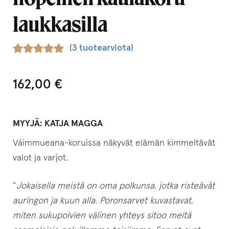
laukkasilla
(
3
tuotearviota)
Arvio
3
5.00
5:stä
162,00
€
perustuen
asiakkaan
arvotukseen.
MYYJÄ:
KATJA MAGGA
Váimmueana-koruissa näkyvät elämän kimmeltävät
valot ja varjot.
”
Jokaisella meistä on oma polkunsa, jotka risteävät
auringon ja kuun alla. Poronsarvet kuvastavat,
miten sukupolvien välinen yhteys sitoo meitä