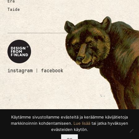
Erä
Taide
instagram
|
facebook
Käytämme sivustollamme evästeitä ja keräämme kävijätietoja
markkinoinnin kohdentamiseen.
Lue lisää
tai jatka hyväksyen
evästeiden käytön.
0