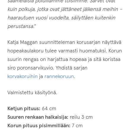
saamelaisia poluillamme toisiimme. Sarvet ovat
kuin polkuja, jotka ovat jättäneet jälkensä meihin –
haarautuen vuosi vuodelta, säilyttäen kuitenkin
perustansa.
”
Katja Maggan suunnitteleman korusarjan näyttävä
hopeakaulakoru tulee varmasti huomatuksi. Korun
suurin rengas on harjattua hopeaa ja sitä koristaa
siro poronsarvikuvio. Yhdistä sarjan
korvakoruihin
ja
rannekoruun
.
Valmistettu käsityönä.
Ketjun pituus:
64 cm
Suuren renkaan halkaisija:
reilu 3 cm
Korun pituus pisimmillään:
7 cm