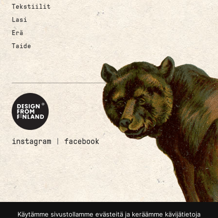
Tekstiilit
Lasi
Erä
Taide
instagram
|
facebook
Käytämme sivustollamme evästeitä ja keräämme kävijätietoja