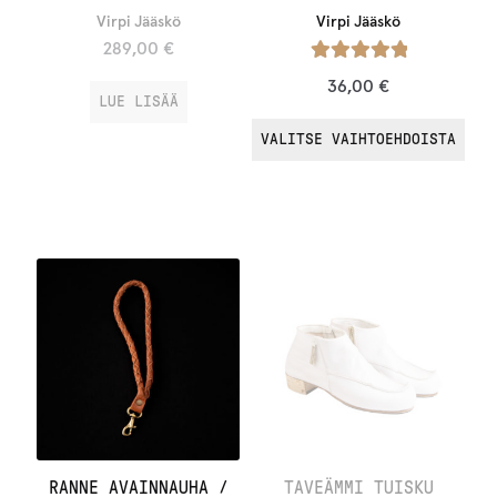
Virpi Jääskö
Virpi Jääskö
289,00
€
Arvostelu
36,00
€
LUE LISÄÄ
tuotteesta:
/ 5
5.00
VALITSE VAIHTOEHDOISTA
RANNE AVAINNAUHA /
TAVEÄMMI TUISKU