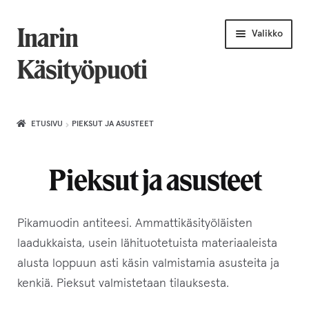
Siirry
Siirry
Inarin
Valikko
navigointiin
sisältöön
Käsityöpuoti
Etusivu
ETUSIVU
PIEKSUT JA ASUSTEET
Uniikkiviikko
Pieksut ja asusteet
Joululahjat naiselle
Villahuivit
Pikamuodin antiteesi. Ammattikäsityöläisten
laadukkaista, usein lähituotetuista materiaaleista
Laajenn
Korut
alusta loppuun asti käsin valmistamia asusteita ja
alemma
tason
kenkiä. Pieksut valmistetaan tilauksesta.
Puusepäntuotteet
valikko