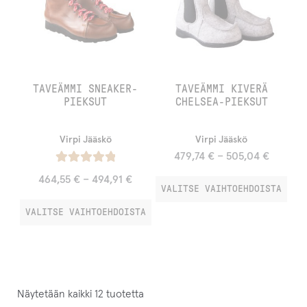
TAVEÄMMI SNEAKER-
TAVEÄMMI KIVERÄ
PIEKSUT
CHELSEA-PIEKSUT
Virpi Jääskö
Virpi Jääskö
479,74
€
–
505,04
€
Arvostelu
464,55
€
–
494,91
€
VALITSE VAIHTOEHDOISTA
tuotteesta:
/ 5
5.00
VALITSE VAIHTOEHDOISTA
Näytetään kaikki 12 tuotetta