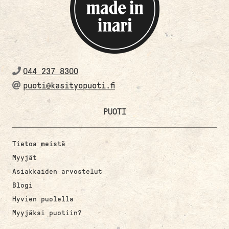
044 237 8300
puoti@kasityopuoti.fi
PUOTI
Tietoa meistä
Myyjät
Asiakkaiden arvostelut
Blogi
Hyvien puolella
Myyjäksi puotiin?