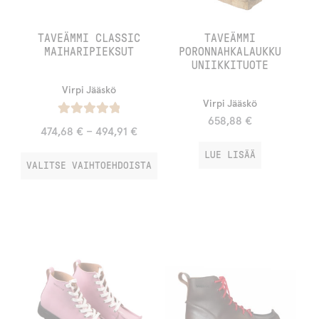
TAVEÄMMI CLASSIC
TAVEÄMMI
MAIHARIPIEKSUT
PORONNAHKALAUKKU
UNIIKKITUOTE
Virpi Jääskö
Virpi Jääskö
658,88
€
Arvostelu
474,68
€
–
494,91
€
tuotteesta:
LUE LISÄÄ
/ 5
5.00
VALITSE VAIHTOEHDOISTA