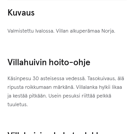
o
Kuvaus
i
t
Valmistettu Ivalossa. Villan alkuperämaa Norja.
t
e
e
s
Villahuivin hoito-ohje
i
l
Käsinpesu 30 asteisessa vedessä. Tasokuivaus, älä
i
ripusta roikkumaan märkänä. Villalanka hylkii likaa
i
ja kestää pitkään. Usein pesuksi riittää pelkkä
t
tuuletus.
t
y
ä