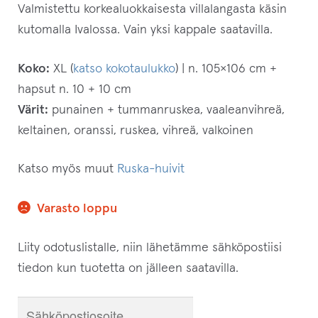
Valmistettu korkealuokkaisesta villalangasta käsin
kutomalla Ivalossa. Vain yksi kappale saatavilla.
Koko:
XL (
katso kokotaulukko
) | n. 105×106 cm +
hapsut n. 10 + 10 cm
Värit:
punainen + tummanruskea, vaaleanvihreä,
keltainen, oranssi, ruskea, vihreä, valkoinen
Katso myös muut
Ruska-huivit
Varasto loppu
Liity odotuslistalle, niin lähetämme sähköpostiisi
tiedon kun tuotetta on jälleen saatavilla.
S