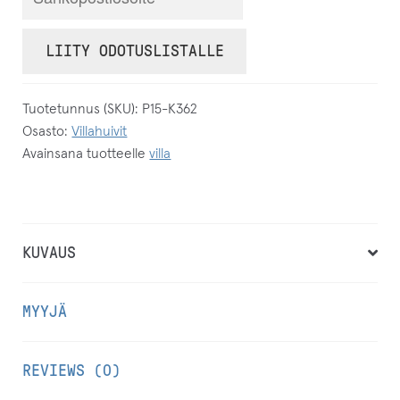
y
ö
LIITY ODOTUSLISTALLE
t
ä
Tuotetunnus (SKU):
P15-K362
s
Osasto:
Villahuivit
ä
Avainsana tuotteelle
villa
h
k
ö
p
KUVAUS
o
s
MYYJÄ
t
i
REVIEWS (0)
o
s