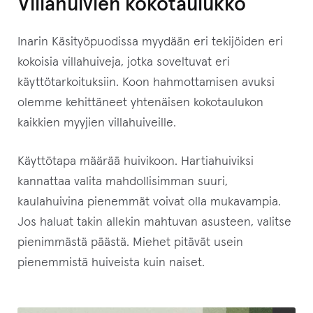
Villahuivien kokotaulukko
k
s
Inarin Käsityöpuodissa myydään eri tekijöiden eri
e
kokoisia villahuiveja, jotka soveltuvat eri
s
käyttötarkoituksiin. Koon hahmottamisen avuksi
i
olemme kehittäneet yhtenäisen kokotaulukon
t
kaikkien myyjien villahuiveille.
ä
m
Käyttötapa määrää huivikoon. Hartiahuiviksi
ä
kannattaa valita mahdollisimman suuri,
n
kaulahuivina pienemmät voivat olla mukavampia.
t
Jos haluat takin allekin mahtuvan asusteen, valitse
u
pienimmästä päästä. Miehet pitävät usein
o
pienemmistä huiveista kuin naiset.
t
t