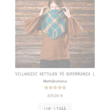
VILLAHUIVI KETTUJEN YÖ SUPERMUHKEA L
Mettäkutomo
Arvostelu
329,00
€
tuotteesta:
/ 5
5.00
LUE LISÄÄ