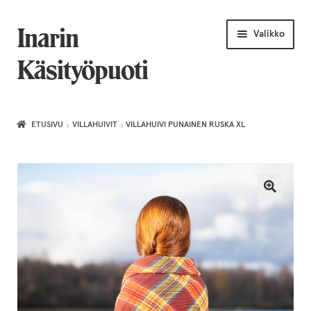
Siirry
Siirry
Inarin
Valikko
navigointiin
sisältöön
Käsityöpuoti
Etusivu
ETUSIVU
VILLAHUIVIT
VILLAHUIVI PUNAINEN RUSKA XL
Uniikkiviikko
Joululahjat naiselle
Villahuivit
Laajenn
Korut
alemma
tason
Puusepäntuotteet
valikko