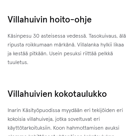
n
t
Villahuivin hoito-ohje
u
o
Käsinpesu 30 asteisessa vedessä. Tasokuivaus, älä
t
ripusta roikkumaan märkänä. Villalanka hylkii likaa
t
ja kestää pitkään. Usein pesuksi riittää pelkkä
e
tuuletus.
e
t
o
d
Villahuivien kokotaulukko
o
t
Inarin Käsityöpuodissa myydään eri tekijöiden eri
u
kokoisia villahuiveja, jotka soveltuvat eri
s
käyttötarkoituksiin. Koon hahmottamisen avuksi
l