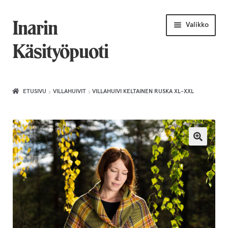
Siirry
Siirry
Inarin
Valikko
navigointiin
sisältöön
Käsityöpuoti
Etusivu
ETUSIVU
VILLAHUIVIT
VILLAHUIVI KELTAINEN RUSKA XL-XXL
Uniikkiviikko
Joululahjat naiselle
Villahuivit
Laajenn
Korut
alemma
tason
Puusepäntuotteet
valikko