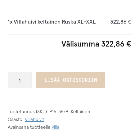
p
o
s
1x
Villahuivi keltainen Ruska XL-XXL
322,86 €
t
i
Välisumma
322,86 €
o
s
o
i
Villahuivi
LISÄÄ OSTOSKORIIN
t
keltainen
t
Ruska
e
XL-
e
XXL
Tuotetunnus (SKU):
P15-357B-Keltainen
s
Osasto:
Villahuivit
määrä
Avainsana tuotteelle
villa
i
l