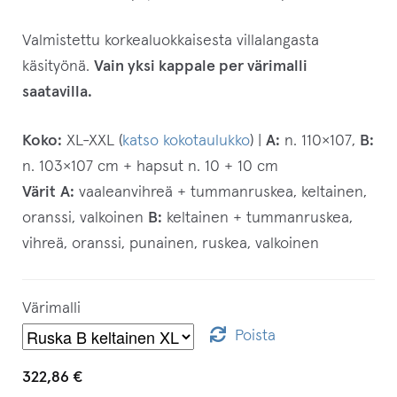
Valmistettu korkealuokkaisesta villalangasta
käsityönä.
Vain yksi kappale per värimalli
saatavilla.
Koko:
XL-XXL (
katso kokotaulukko
) |
A:
n. 110×107,
B:
n. 103×107 cm + hapsut n. 10 + 10 cm
Värit
A:
vaaleanvihreä + tummanruskea, keltainen,
oranssi, valkoinen
B:
keltainen + tummanruskea,
vihreä, oranssi, punainen, ruskea, valkoinen
Värimalli
Poista
322,86
€