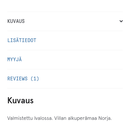
i
i
KUVAUS
t
t
LISÄTIEDOT
y
ä
k
MYYJÄ
s
e
REVIEWS (1)
s
i
t
Kuvaus
ä
m
Valmistettu Ivalossa. Villan alkuperämaa Norja.
ä