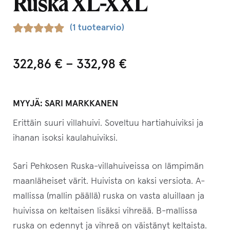
Ruska XL-XXL
(
1
tuotearvio)
Arvio
1
5.00
5:stä
322,86
€
–
332,98
€
perustuen
asiakkaan
arvotukseen.
MYYJÄ:
SARI MARKKANEN
Erittäin suuri villahuivi. Soveltuu hartiahuiviksi ja
ihanan isoksi kaulahuiviksi.
Sari Pehkosen Ruska-villahuiveissa on lämpimän
maanläheiset värit. Huivista on kaksi versiota. A-
mallissa (mallin päällä) ruska on vasta aluillaan ja
huivissa on keltaisen lisäksi vihreää. B-mallissa
ruska on edennyt ja vihreä on väistänyt keltaista.