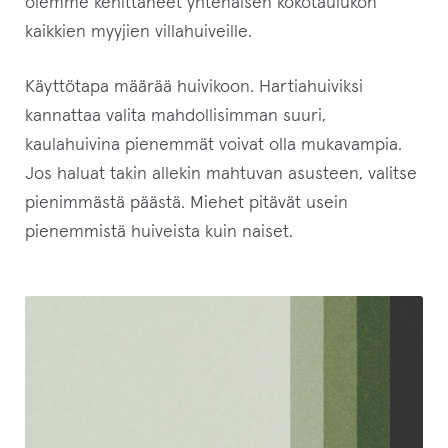
olemme kehittäneet yhtenäisen kokotaulukon
i
kaikkien myyjien villahuiveille.
s
t
Käyttötapa määrää huivikoon. Hartiahuiviksi
a
kannattaa valita mahdollisimman suuri,
l
kaulahuivina pienemmät voivat olla mukavampia.
l
Jos haluat takin allekin mahtuvan asusteen, valitse
e
pienimmästä päästä. Miehet pitävät usein
.
pienemmistä huiveista kuin naiset.