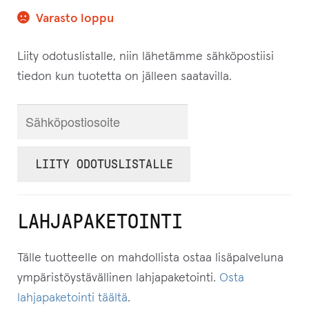
Varasto loppu
Liity odotuslistalle, niin lähetämme sähköpostiisi
tiedon kun tuotetta on jälleen saatavilla.
S
y
ö
LIITY ODOTUSLISTALLE
t
ä
s
LAHJAPAKETOINTI
ä
h
Tälle tuotteelle on mahdollista ostaa lisäpalveluna
k
ympäristöystävällinen lahjapaketointi.
Osta
ö
lahjapaketointi täältä
.