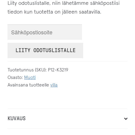
Liity odotuslistalle, niin lähetämme sähköpostiisi
tiedon kun tuotetta on jälleen saatavilla.
S
y
ö
LIITY ODOTUSLISTALLE
t
ä
Tuotetunnus (SKU):
P12-K3219
s
Osasto:
Muoti
ä
Avainsana tuotteelle
villa
h
k
ö
p
KUVAUS
o
s