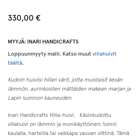
330,00
€
MYYJÄ:
INARI HANDICRAFTS
Loppuunmyyty malli. Katso muut
villahuivit
täältä
.
Kudoin huiviisi hillan värit, jotta muistaisit kesän
lämmön, aurinkoisten mättäiden makean marjan ja
Lapin luonnon kauneuden.
Inari Handicrafts Hilla-huivi. Käsinkudottu
villahuivi on lämmin ja monikäyttöinen: toimii
kaulalla, harteilla tai vaikkapa vauvan vilttinä. Tämä