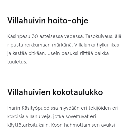
t
t
Villahuivin hoito-ohje
y
ä
Käsinpesu 30 asteisessa vedessä. Tasokuivaus, älä
k
ripusta roikkumaan märkänä. Villalanka hylkii likaa
s
ja kestää pitkään. Usein pesuksi riittää pelkkä
e
tuuletus.
s
i
t
ä
Villahuivien kokotaulukko
m
ä
Inarin Käsityöpuodissa myydään eri tekijöiden eri
n
kokoisia villahuiveja, jotka soveltuvat eri
t
käyttötarkoituksiin. Koon hahmottamisen avuksi
u