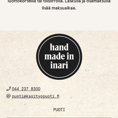
luottokorteilla tai tilisiirrolla. Laskulla ja osamaksulla
lisää maksuaikaa.
044 237 8300
puoti@kasityopuoti.fi
PUOTI