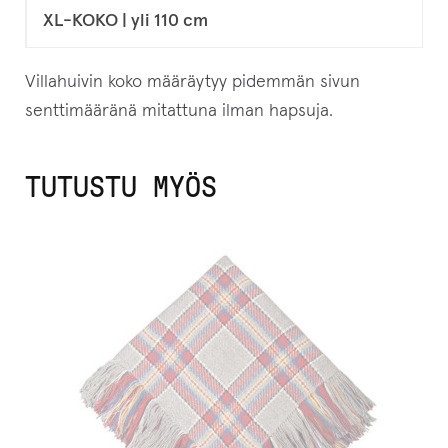
t
XL-KOKO | yli 110 cm
a
l
Villahuivin koko määräytyy pidemmän sivun
l
senttimääränä mitattuna ilman hapsuja.
e
.
TUTUSTU MYÖS