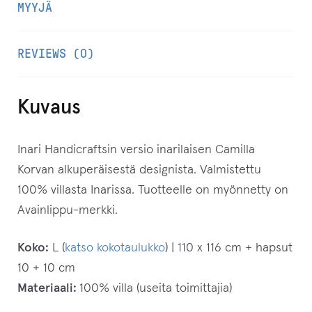
MYYJÄ
t
i
REVIEWS (0)
o
s
o
Kuvaus
i
t
Inari Handicraftsin versio inarilaisen Camilla
t
Korvan alkuperäisestä designista. Valmistettu
e
100% villasta Inarissa. Tuotteelle on myönnetty on
e
Avainlippu-merkki.
s
i
Koko:
L (
katso kokotaulukko
) | 110 x 116 cm + hapsut
l
10 + 10 cm
i
Materiaali:
100% villa (useita toimittajia)
i