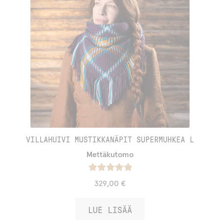
VILLAHUIVI MUSTIKKANÄPIT SUPERMUHKEA L
Mettäkutomo
Arvostelu
329,00
€
tuotteesta:
/ 5
5.00
LUE LISÄÄ