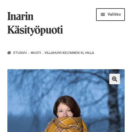
Siirry
Siirry
Inarin
Valikko
navigointiin
sisältöön
Käsityöpuoti
Etusivu
ETUSIVU
MUOTI
VILLAHUIVI KELTAINEN XL HILLA
Uniikkiviikko
Joululahjat naiselle
Villahuivit
Laajenn
Korut
alemma
tason
Puusepäntuotteet
valikko