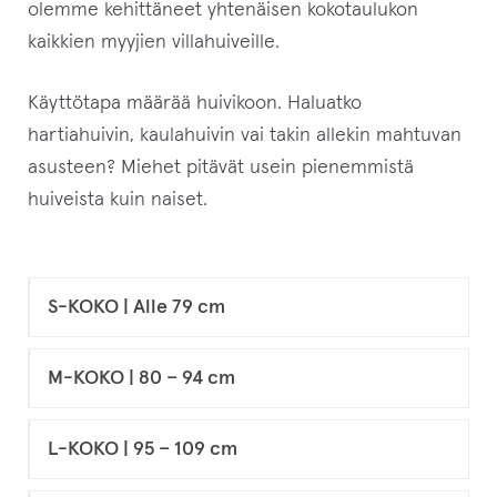
olemme kehittäneet yhtenäisen kokotaulukon
o
kaikkien myyjien villahuiveille.
t
t
Käyttötapa määrää huivikoon. Haluatko
e
hartiahuivin, kaulahuivin vai takin allekin mahtuvan
e
asusteen? Miehet pitävät usein pienemmistä
t
huiveista kuin naiset.
o
d
o
S-KOKO | Alle 79 cm
t
u
M-KOKO | 80 – 94 cm
s
l
i
L-KOKO | 95 – 109 cm
s