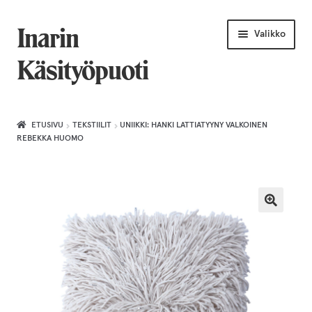
Siirry
Siirry
Inarin
Valikko
navigointiin
sisältöön
Käsityöpuoti
Etusivu
ETUSIVU
TEKSTIILIT
UNIIKKI: HANKI LATTIATYYNY VALKOINEN
REBEKKA HUOMO
Uniikkiviikko
Joululahjat naiselle
Villahuivit
Laajenn
Korut
alemma
tason
Puusepäntuotteet
valikko