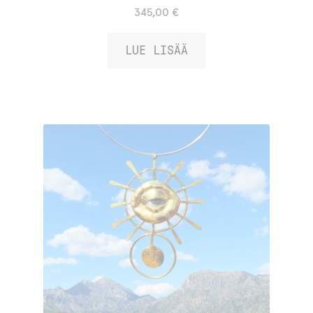
Arvostelu
345,00
€
tuotteesta:
/ 5
5.00
LUE LISÄÄ