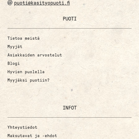
puoti@kasityopuoti.fi
PUOTI
Tietoa meistä
Myyjät
Asiakkaiden arvostelut
Blogi
Hyvien puolella
Myyjäksi puotiin?
INFOT
Yhteystiedot
Maksutavat ja -ehdot