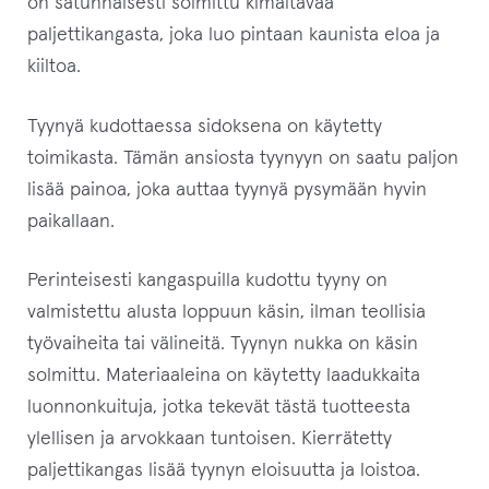
on satunnaisesti solmittu kimaltavaa
paljettikangasta, joka luo pintaan kaunista eloa ja
kiiltoa.
Tyynyä kudottaessa sidoksena on käytetty
toimikasta. Tämän ansiosta tyynyyn on saatu paljon
lisää painoa, joka auttaa tyynyä pysymään hyvin
paikallaan.
Perinteisesti kangaspuilla kudottu tyyny on
valmistettu alusta loppuun käsin, ilman teollisia
työvaiheita tai välineitä. Tyynyn nukka on käsin
solmittu. Materiaaleina on käytetty laadukkaita
luonnonkuituja, jotka tekevät tästä tuotteesta
ylellisen ja arvokkaan tuntoisen. Kierrätetty
paljettikangas lisää tyynyn eloisuutta ja loistoa.