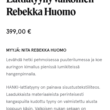
Rebekka Huomo
399,00
€
MYYJÄ:
NITA REBEKKA HUOMO
Levähdä hetki pehmoisessa puuterilumessa ja koe
auringon kimallus pienissä lumikiteissä
hangenpinnalla.
HANKI-lattiatyyny on painava sisustustekstiiliteos.
Laadukkaista materiaaleista perinteisesti
kangaspuilla kudottu tyyny on valmistettu alusta
loppuun käsin. Valkoisen nukan sekaan on