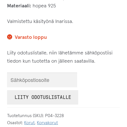
Materiaali:
hopea 925
Valmistettu käsityönä Inarissa.
Varasto loppu
Liity odotuslistalle, niin lähetämme sähköpostiisi
tiedon kun tuotetta on jälleen saatavilla.
S
y
ö
LIITY ODOTUSLISTALLE
t
ä
Tuotetunnus (SKU):
P04-3228
s
Osastot:
Korut
,
Korvakorut
ä