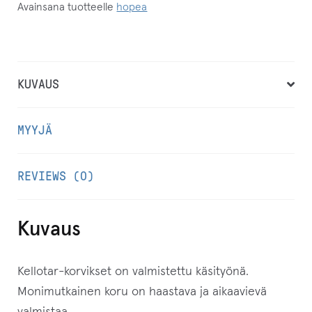
Avainsana tuotteelle
hopea
h
k
ö
p
KUVAUS
o
s
MYYJÄ
t
i
REVIEWS (0)
o
s
o
Kuvaus
i
t
Kellotar-korvikset on valmistettu käsityönä.
t
Monimutkainen koru on haastava ja aikaavievä
e