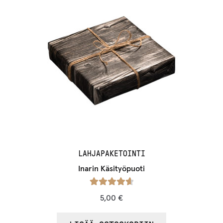
LAHJAPAKETOINTI
Inarin Käsityöpuoti
Arvostelu
5,00
€
tuotteesta:
/ 5
4.75