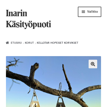
Siirry
Siirry
Inarin
Valikko
navigointiin
sisältöön
Käsityöpuoti
Etusivu
ETUSIVU
KORUT
KELLOTAR HOPEISET KORVIKSET
Uniikkiviikko
Joululahjat naiselle
Villahuivit
Laajenn
Korut
alemma
tason
Puusepäntuotteet
valikko