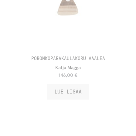
t
u
s
l
i
s
t
PORONKOPARAKAULAKORU VAALEA
a
Katja Magga
l
146,00
€
l
LUE LISÄÄ
e
.