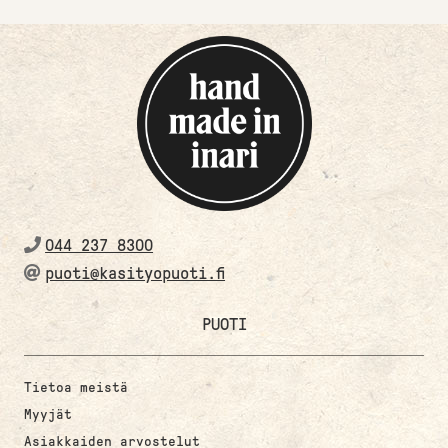
044 237 8300
puoti@kasityopuoti.fi
PUOTI
Tietoa meistä
Myyjät
Asiakkaiden arvostelut