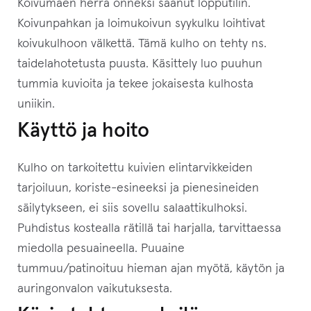
Koivumäen herra onneksi saanut lopputilin.
a
Koivunpahkan ja loimukoivun syykulku loihtivat
l
koivukulhoon välkettä. Tämä kulho on tehty ns.
l
taidelahotetusta puusta. Käsittely luo puuhun
e
tummia kuvioita ja tekee jokaisesta kulhosta
.
uniikin.
Käyttö ja hoito
Kulho on tarkoitettu kuivien elintarvikkeiden
tarjoiluun, koriste-esineeksi ja pienesineiden
säilytykseen, ei siis sovellu salaattikulhoksi.
Puhdistus kostealla rätillä tai harjalla, tarvittaessa
miedolla pesuaineella. Puuaine
tummuu/patinoituu hieman ajan myötä, käytön ja
auringonvalon vaikutuksesta.