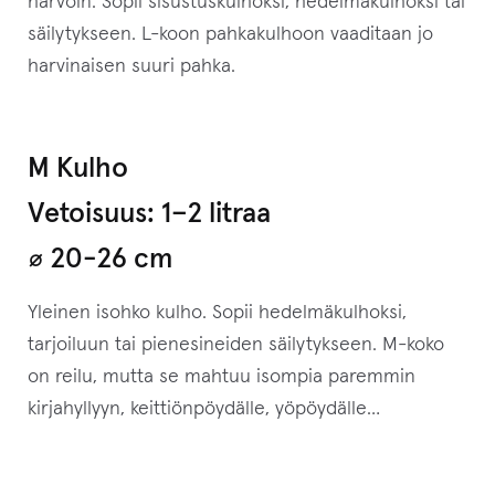
harvoin. Sopii sisustuskulhoksi, hedelmäkulhoksi tai
säilytykseen. L-koon pahkakulhoon vaaditaan jo
harvinaisen suuri pahka.
M Kulho
Vetoisuus: 1–⁠2 litraa
⌀ 20-26 cm
Yleinen isohko kulho. Sopii hedelmäkulhoksi,
tarjoiluun tai pienesineiden säilytykseen. M-koko
on reilu, mutta se mahtuu isompia paremmin
kirjahyllyyn, keittiönpöydälle, yöpöydälle…