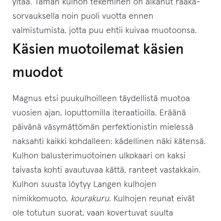
yltää. Tämän kulhon tekeminen on alkanut raaka-
t
sorvauksella noin puoli vuotta ennen
y
valmistumista, jotta puu ehtii kuivaa muotoonsa.
ä
k
Käsien muotoilemat käsien
s
muodot
e
s
Magnus etsi puukulhoilleen täydellistä muotoa
i
vuosien ajan, loputtomilla iteraatioilla. Eräänä
t
päivänä väsymättömän perfektionistin mielessä
ä
naksahti kaikki kohdalleen: kädellinen näki kätensä.
m
Kulhon balusterimuotoinen ulkokaari on kaksi
ä
taivasta kohti avautuvaa kättä, ranteet vastakkain.
n
Kulhon suusta löytyy Langen kulhojen
t
nimikkomuoto,
kourakuru
. Kulhojen reunat eivät
u
ole totutun suorat, vaan kovertuvat suulta
o