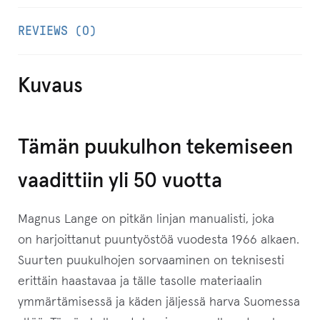
i
REVIEWS (0)
o
s
o
Kuvaus
i
t
t
Tämän puukulhon tekemiseen
e
vaadittiin yli 50 vuotta
e
s
Magnus Lange on pitkän linjan manualisti, joka
i
on harjoittanut puuntyöstöä vuodesta 1966 alkaen.
l
Suurten puukulhojen sorvaaminen on teknisesti
i
erittäin haastavaa ja tälle tasolle materiaalin
i
ymmärtämisessä ja käden jäljessä harva Suomessa
t