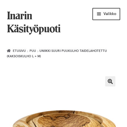
Siirry
Siirry
Inarin
Valikko
navigointiin
sisältöön
Käsityöpuoti
Etusivu
ETUSIVU
PUU
UNIIKKI SUURI PUUKULHO TAIDELAHOTETTU
(KAKSOISKULHO L + M)
Uniikkiviikko
Joululahjat naiselle
Villahuivit
Laajenn
Korut
alemma
tason
Puusepäntuotteet
valikko