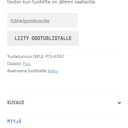
tiedon kun tuotetta on jälleen saatavilla.
S
y
ö
LIITY ODOTUSLISTALLE
t
ä
Tuotetunnus (SKU):
P13-K3157
s
Osasto:
Puu
ä
Avainsana tuotteelle
koivu
h
k
ö
p
KUVAUS
o
s
MYYJÄ
t