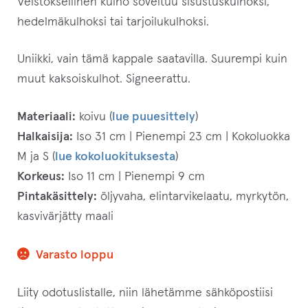
Veistoksellinen kulho soveltuu sisustuskulhoksi,
hedelmäkulhoksi tai tarjoilukulhoksi.
Uniikki, vain tämä kappale saatavilla. Suurempi kuin
muut kaksoiskulhot. Signeerattu.
Materiaali:
koivu (
lue puuesittely
)
Halkaisija:
Iso 31 cm | Pienempi 23 cm | Kokoluokka
M ja S (
lue kokoluokituksesta
)
Korkeus:
Iso 11 cm | Pienempi 9 cm
Pintakäsittely:
öljyvaha, elintarvikelaatu, myrkytön,
kasvivärjätty maali
Varasto loppu
Liity odotuslistalle, niin lähetämme sähköpostiisi