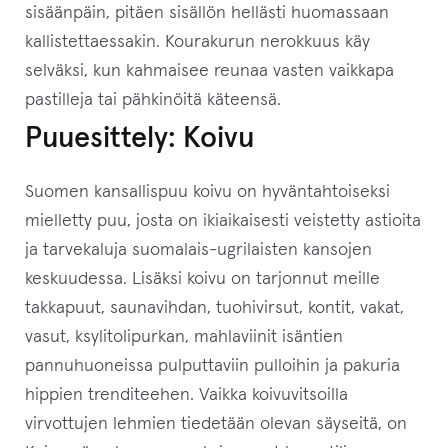
sisäänpäin, pitäen sisällön hellästi huomassaan
t
kallistettaessakin. Kourakurun nerokkuus käy
t
selväksi, kun kahmaisee reunaa vasten vaikkapa
e
pastilleja tai pähkinöitä käteensä.
e
Puuesittely: Koivu
t
o
Suomen kansallispuu koivu on hyväntahtoiseksi
d
mielletty puu, josta on ikiaikaisesti veistetty astioita
o
ja tarvekaluja suomalais-ugrilaisten kansojen
t
keskuudessa. Lisäksi koivu on tarjonnut meille
u
takkapuut, saunavihdan, tuohivirsut, kontit, vakat,
s
vasut, ksylitolipurkan, mahlaviinit isäntien
l
pannuhuoneissa pulputtaviin pulloihin ja pakuria
i
hippien trenditeehen. Vaikka koivuvitsoilla
s
virvottujen lehmien tiedetään olevan säyseitä, on
t