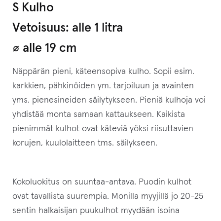
S Kulho
Vetoisuus: alle 1 litra
⌀ alle 19 cm
Näppärän pieni, käteensopiva kulho. Sopii esim.
karkkien, pähkinöiden ym. tarjoiluun ja avainten
yms. pienesineiden säilytykseen. Pieniä kulhoja voi
yhdistää monta samaan kattaukseen. Kaikista
pienimmät kulhot ovat käteviä yöksi riisuttavien
korujen, kuulolaitteen tms. säilykseen.
Kokoluokitus on suuntaa-antava. Puodin kulhot
ovat tavallista suurempia. Monilla myyjillä jo 20-25
sentin halkaisijan puukulhot myydään isoina