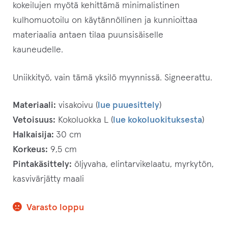
kokeilujen myötä kehittämä minimalistinen
kulhomuotoilu on käytännöllinen ja kunnioittaa
materiaalia antaen tilaa puunsisäiselle
kauneudelle.
Uniikkityö, vain tämä yksilö myynnissä. Signeerattu.
Materiaali:
visakoivu (
lue puuesittely
)
Vetoisuus:
Kokoluokka L (
lue kokoluokituksesta
)
Halkaisija:
30 cm
Korkeus:
9,5 cm
Pintakäsittely:
öljyvaha, elintarvikelaatu, myrkytön,
kasvivärjätty maali
Varasto loppu