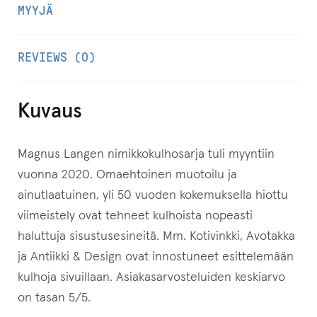
MYYJÄ
t
i
REVIEWS (0)
o
s
o
Kuvaus
i
t
Magnus Langen nimikkokulhosarja tuli myyntiin
t
vuonna 2020. Omaehtoinen muotoilu ja
e
ainutlaatuinen, yli 50 vuoden kokemuksella hiottu
e
viimeistely ovat tehneet kulhoista nopeasti
s
haluttuja sisustusesineitä. Mm. Kotivinkki, Avotakka
i
ja Antiikki & Design ovat innostuneet esittelemään
l
kulhoja sivuillaan. Asiakasarvosteluiden keskiarvo
i
on tasan 5/5.
i