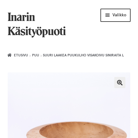
Siirry
Siirry
Inarin
Valikko
navigointiin
sisältöön
Käsityöpuoti
Etusivu
ETUSIVU
PUU
SUURI LAAKEA PUUKULHO VISAKOIVU SINIRAITA L
Uniikkiviikko
Joululahjat naiselle
Villahuivit
Laajenn
Korut
alemma
tason
Puusepäntuotteet
valikko