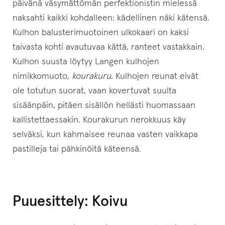
päivänä väsymättömän perfektionistin mielessä
t
naksahti kaikki kohdalleen: kädellinen näki kätensä.
a
Kulhon balusterimuotoinen ulkokaari on kaksi
l
taivasta kohti avautuvaa kättä, ranteet vastakkain.
l
Kulhon suusta löytyy Langen kulhojen
e
nimikkomuoto,
kourakuru
. Kulhojen reunat eivät
.
ole totutun suorat, vaan kovertuvat suulta
sisäänpäin, pitäen sisällön hellästi huomassaan
kallistettaessakin. Kourakurun nerokkuus käy
selväksi, kun kahmaisee reunaa vasten vaikkapa
pastilleja tai pähkinöitä käteensä.
Puuesittely: Koivu