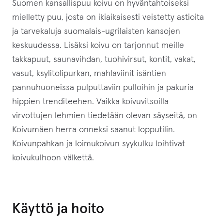
Suomen kansallispuu koivu on hyväntahtoiseksi
mielletty puu, josta on ikiaikaisesti veistetty astioita
ja tarvekaluja suomalais-ugrilaisten kansojen
keskuudessa. Lisäksi koivu on tarjonnut meille
takkapuut, saunavihdan, tuohivirsut, kontit, vakat,
vasut, ksylitolipurkan, mahlaviinit isäntien
pannuhuoneissa pulputtaviin pulloihin ja pakuria
hippien trenditeehen. Vaikka koivuvitsoilla
virvottujen lehmien tiedetään olevan säyseitä, on
Koivumäen herra onneksi saanut lopputilin.
Koivunpahkan ja loimukoivun syykulku loihtivat
koivukulhoon välkettä.
Käyttö ja hoito