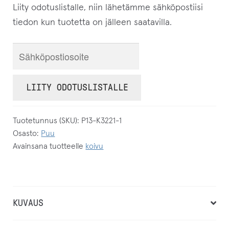
Liity odotuslistalle, niin lähetämme sähköpostiisi
tiedon kun tuotetta on jälleen saatavilla.
S
y
ö
LIITY ODOTUSLISTALLE
t
ä
Tuotetunnus (SKU):
P13-K3221-1
s
Osasto:
Puu
ä
Avainsana tuotteelle
koivu
h
k
ö
p
KUVAUS
o
s