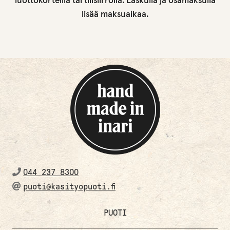
luottokorteilla tai tilisiirrolla. Laskulla ja osamaksulla
lisää maksuaikaa.
044 237 8300
puoti@kasityopuoti.fi
PUOTI