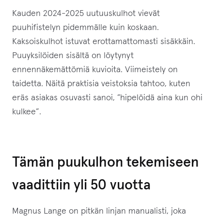
t
Kauden 2024-2025 uutuuskulhot vievät
t
puuhifistelyn pidemmälle kuin koskaan.
y
Kaksoiskulhot istuvat erottamattomasti sisäkkäin.
ä
Puuyksilöiden sisältä on löytynyt
k
ennennäkemättömiä kuvioita. Viimeistely on
s
taidetta. Näitä praktisia veistoksia tahtoo, kuten
e
eräs asiakas osuvasti sanoi, ”hipelöidä aina kun ohi
s
kulkee”.
i
t
ä
Tämän puukulhon tekemiseen
m
ä
vaadittiin yli 50 vuotta
n
t
Magnus Lange on pitkän linjan manualisti, joka