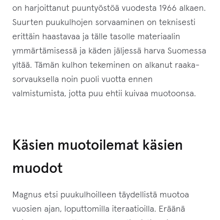
u
on harjoittanut puuntyöstöä vuodesta 1966 alkaen.
o
Suurten puukulhojen sorvaaminen on teknisesti
t
erittäin haastavaa ja tälle tasolle materiaalin
t
ymmärtämisessä ja käden jäljessä harva Suomessa
e
yltää. Tämän kulhon tekeminen on alkanut raaka-
e
sorvauksella noin puoli vuotta ennen
t
valmistumista, jotta puu ehtii kuivaa muotoonsa.
o
d
o
t
Käsien muotoilemat käsien
u
muodot
s
l
Magnus etsi puukulhoilleen täydellistä muotoa
i
vuosien ajan, loputtomilla iteraatioilla. Eräänä
s