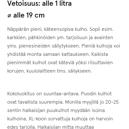
Vetoisuus: alle 1 litra
⌀ alle 19 cm
Näppärän pieni, käteensopiva kulho. Sopii esim.
karkkien, pähkinöiden ym. tarjoiluun ja avainten
yms. pienesineiden säilytykseen. Pieniä kulhoja voi
yhdistää monta samaan kattaukseen. Kaikista
pienimmät kulhot ovat käteviä yöksi riisuttavien
korujen, kuulolaitteen tms. säilykseen.
Kokoluokitus on suuntaa-antava. Puodin kulhot
ovat tavallista suurempia. Monilla myyjillä jo 20-25
sentin halkaisijan puukulhot myydään isoina
kulhoina, XL-koon sorvattuja kulhoja on harvoin
edes tarjolla. Halkaisijan mitta muuttaa