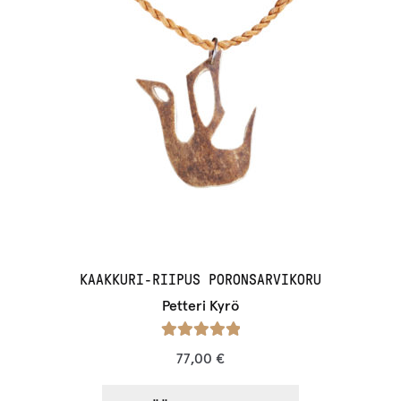
KAAKKURI-RIIPUS PORONSARVIKORU
Petteri Kyrö
Arvostelu
77,00
€
tuotteesta:
/ 5
5.00