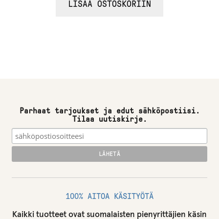
LISÄÄ OSTOSKORIIN
Parhaat tarjoukset ja edut sähköpostiisi.
Tilaa uutiskirje.
100% AITOA KÄSITYÖTÄ
Kaikki tuotteet ovat suomalaisten pienyrittäjien käsin