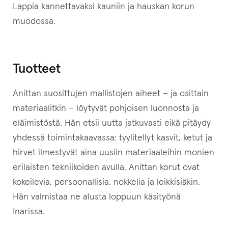
Lappia kannettavaksi kauniin ja hauskan korun
e
muodossa.
s
i
l
Tuotteet
i
i
Anittan suosittujen mallistojen aiheet – ja osittain
t
materiaalitkin – löytyvät pohjoisen luonnosta ja
t
eläimistöstä. Hän etsii uutta jatkuvasti eikä pitäydy
y
yhdessä toimintakaavassa: tyylitellyt kasvit, ketut ja
ä
hirvet ilmestyvät aina uusiin materiaaleihin monien
k
erilaisten tekniikoiden avulla. Anittan korut ovat
s
kokeilevia, persoonallisia, nokkelia ja leikkisiäkin.
e
Hän valmistaa ne alusta loppuun käsityönä
s
Inarissa.
i