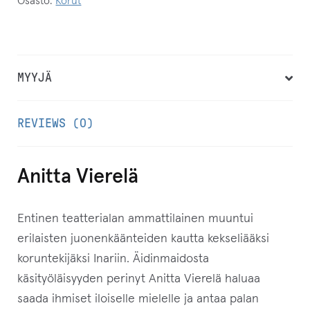
Osasto:
Korut
ä
h
k
ö
MYYJÄ
p
o
REVIEWS (0)
s
t
i
Anitta Vierelä
o
s
Entinen teatterialan ammattilainen muuntui
o
erilaisten juonenkäänteiden kautta kekseliääksi
i
koruntekijäksi Inariin. Äidinmaidosta
t
käsityöläisyyden perinyt Anitta Vierelä haluaa
t
saada ihmiset iloiselle mielelle ja antaa palan
e