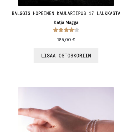
o
t
BÁLGGIS HOPEINEN KAULARIIPUS 17 LAUKKASTA
u
Katja Magga
s
l
Arvostelu
185,00
€
i
tuotteesta:
/ 5
s
4.25
LISÄÄ OSTOSKORIIN
t
a
l
l
e
.