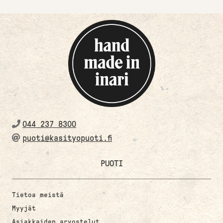
044 237 8300
puoti@kasityopuoti.fi
PUOTI
Tietoa meistä
Myyjät
Asiakkaiden arvostelut