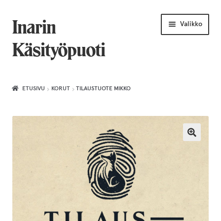
Siirry
Siirry
Inarin
Valikko
navigointiin
sisältöön
Käsityöpuoti
Etusivu
ETUSIVU
KORUT
TILAUSTUOTE MIKKO
Uniikkiviikko
Joululahjat naiselle
Villahuivit
Laajenn
Korut
alemma
tason
Puusepäntuotteet
valikko