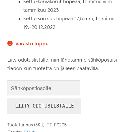
Kettu-korvakorut hopeaa, toimitus viim.
tammikuu 2023
Kettu-sormus hopeaa 17,5 mm, toimitus
19.-20.12.2022
Varasto loppu
Liity odotuslistalle, niin lähetämme sähköpostiisi
tiedon kun tuotetta on jälleen saatavilla.
S
y
ö
LIITY ODOTUSLISTALLE
t
ä
Tuotetunnus (SKU):
TT-P0205
s