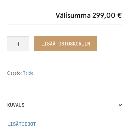
Välisumma
299,00 €
Soaring
LISÄÄ OSTOSKORIIN
With
My
Heart
(Vole
Osasto:
Taide
II)
Seepia
editio
KUVAUS
+
barokkikehykset
määrä
LISÄTIEDOT