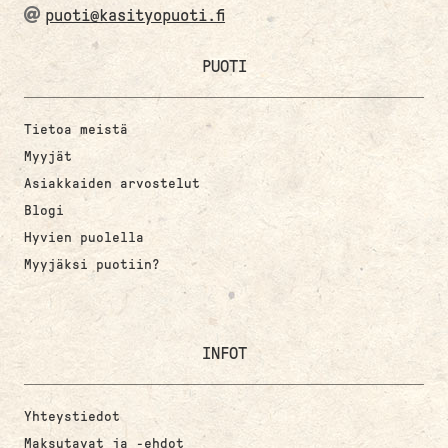
puoti@kasityopuoti.fi
PUOTI
Tietoa meistä
Myyjät
Asiakkaiden arvostelut
Blogi
Hyvien puolella
Myyjäksi puotiin?
INFOT
Yhteystiedot
Maksutavat ja -ehdot