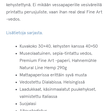
kehystettynä. Ei mikään vessapaperille vesiväreillä
printattu perusjuliste, vaan ihan real deal Fine Art
-vedos.
Lisätietoja sarjasta.
Kuvakoko 30×40, kehysten kanssa 40×50
Museolaatuinen, sepia-tintattu vedos,
Premium Fine Art -paperi, Hahnemühle
Natural Line Hemp 290g
Mattapaperissa erittäin syvä musta
Vedostettu Dialabissa, Helsingissä
Laadukkaat, käsinmaalatut puukehykset,
valmistettu Italiassa
Suojalasi