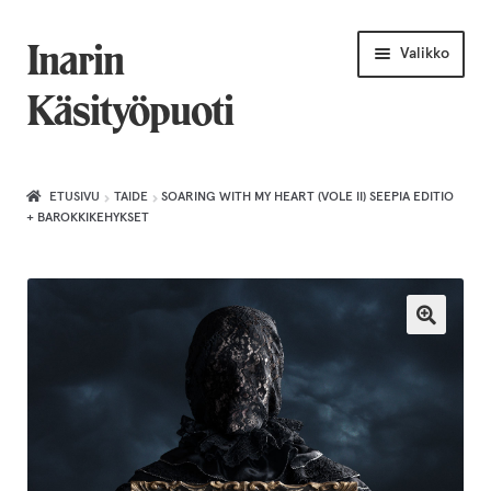
Siirry
Siirry
Inarin
Valikko
navigointiin
sisältöön
Käsityöpuoti
Etusivu
ETUSIVU
TAIDE
SOARING WITH MY HEART (VOLE II) SEEPIA EDITIO
+ BAROKKIKEHYKSET
Uniikkiviikko
Joululahjat naiselle
Villahuivit
Laajenn
Korut
alemma
tason
Puusepäntuotteet
valikko