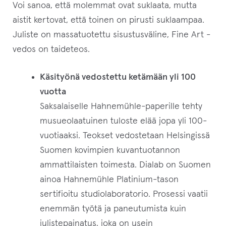
Voi sanoa, että molemmat ovat suklaata, mutta
aistit kertovat, että toinen on pirusti suklaampaa.
Juliste on massatuotettu sisustusväline, Fine Art -
vedos on taideteos.
Käsityönä vedostettu ketämään yli 100
vuotta
Saksalaiselle Hahnemühle-paperille tehty
musueolaatuinen tuloste elää jopa yli 100-
vuotiaaksi. Teokset vedostetaan Helsingissä
Suomen kovimpien kuvantuotannon
ammattilaisten toimesta. Dialab on Suomen
ainoa Hahnemühle Platinium-tason
sertifioitu studiolaboratorio. Prosessi vaatii
enemmän työtä ja paneutumista kuin
julistepainatus, joka on usein