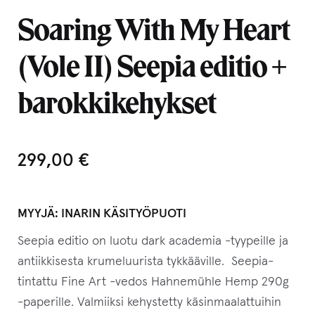
Soaring With My Heart
(Vole II) Seepia editio +
barokkikehykset
299,00
€
MYYJÄ:
INARIN KÄSITYÖPUOTI
Seepia editio on luotu dark academia -tyypeille ja
antiikkisesta krumeluurista tykkääville. Seepia-
tintattu Fine Art -vedos
Hahnemühle Hemp 290g
-paperille
. Valmiiksi kehystetty käsinmaalattuihin