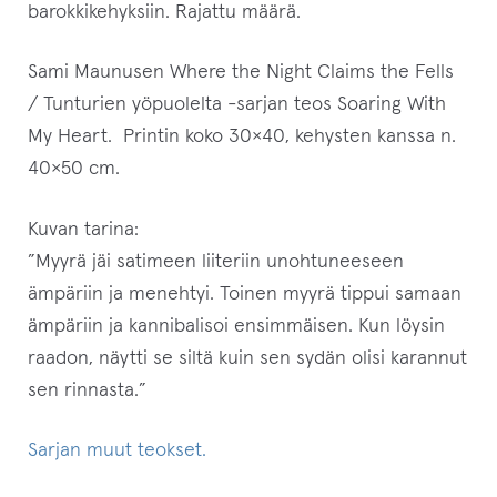
barokkikehyksiin. Rajattu määrä.
Sami Maunusen Where the Night Claims the Fells
/ Tunturien yöpuolelta -sarjan teos Soaring With
My Heart. Printin koko 30×40, kehysten kanssa n.
40×50 cm.
Kuvan tarina:
”
Myyrä jäi satimeen liiteriin unohtuneeseen
ämpäriin ja menehtyi. Toinen myyrä tippui samaan
ämpäriin ja kannibalisoi ensimmäisen. Kun löysin
raadon, näytti se siltä kuin sen sydän olisi karannut
sen rinnasta.
”
Sarjan muut teokset.