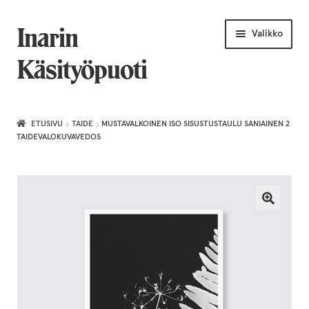
Siirry
Siirry
Inarin
Valikko
navigointiin
sisältöön
Käsityöpuoti
Etusivu
ETUSIVU
TAIDE
MUSTAVALKOINEN ISO SISUSTUSTAULU SANIAINEN 2
TAIDEVALOKUVAVEDOS
Uniikkiviikko
Joululahjat naiselle
Villahuivit
Laajenn
Korut
alemma
tason
Puusepäntuotteet
valikko