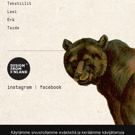
Tekstiilit
Lasi
Erä
Taide
instagram
|
facebook
Käytämme sivustollamme evästeitä ja keräämme kävijätietoja