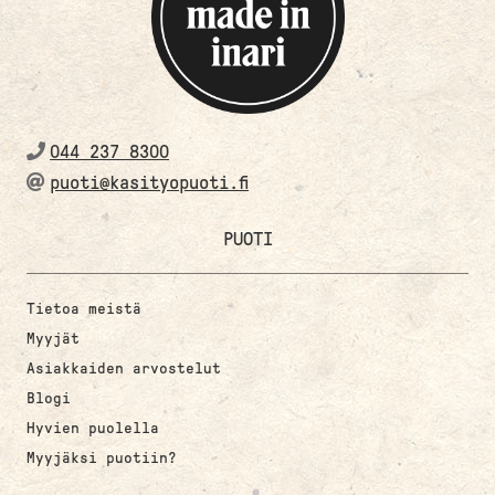
044 237 8300
puoti@kasityopuoti.fi
PUOTI
Tietoa meistä
Myyjät
Asiakkaiden arvostelut
Blogi
Hyvien puolella
Myyjäksi puotiin?