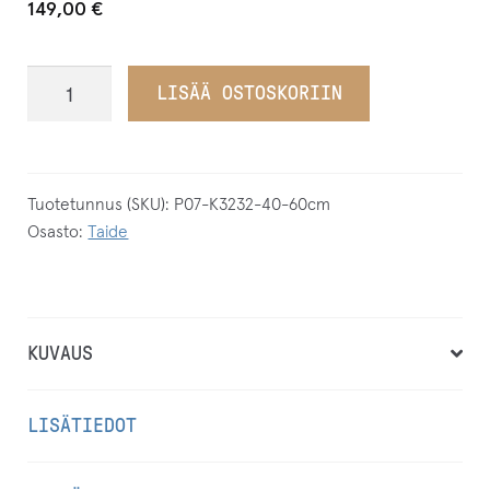
149,00
€
Mustavalkoinen
LISÄÄ OSTOSKORIIN
iso
sisustustaulu
Saniainen
2
Tuotetunnus (SKU):
P07-K3232-40-60cm
Osasto:
Taide
taidevalokuvavedos
määrä
KUVAUS
LISÄTIEDOT