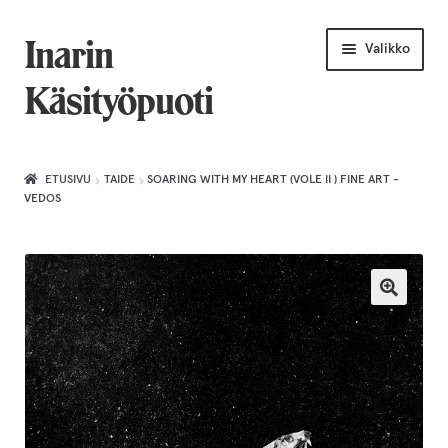
Siirry
Siirry
Inarin
Valikko
navigointiin
sisältöön
Käsityöpuoti
Etusivu
ETUSIVU
TAIDE
SOARING WITH MY HEART (VOLE II ) FINE ART -
VEDOS
Uniikkiviikko
Joululahjat naiselle
Villahuivit
Laajenn
Korut
alemma
tason
Puusepäntuotteet
valikko