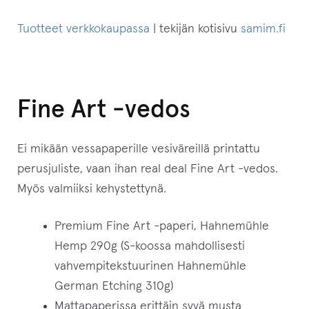
Tuotteet verkkokaupassa
| tekijän kotisivu
samim.fi
Fine Art -vedos
Ei mikään vessapaperille vesiväreillä printattu
perusjuliste, vaan ihan real deal Fine Art -vedos.
Myös valmiiksi kehystettynä.
Premium Fine Art -paperi, Hahnemühle
Hemp 290g (S-koossa mahdollisesti
vahvempitekstuurinen Hahnemühle
German Etching 310g)
Mattapaperissa erittäin syvä musta