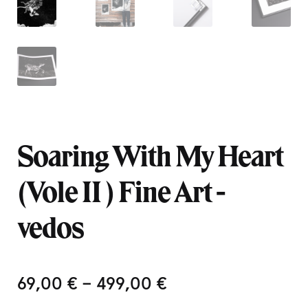
Soaring With My Heart
(Vole II ) Fine Art -
vedos
69,00
€
–
499,00
€