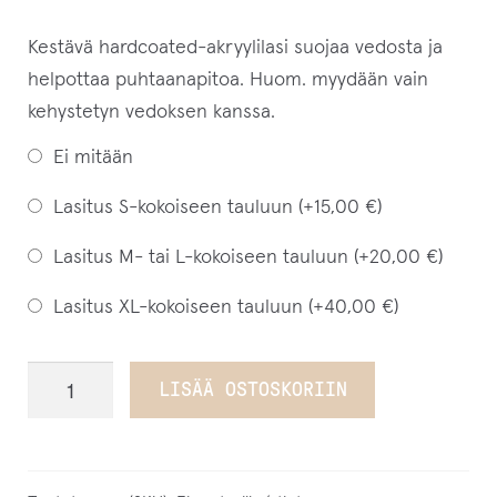
Kestävä hardcoated-akryylilasi suojaa vedosta ja
helpottaa puhtaanapitoa. Huom. myydään vain
kehystetyn vedoksen kanssa.
Ei mitään
Lasitus S-kokoiseen tauluun (+
15,00
€
)
Lasitus M- tai L-kokoiseen tauluun (+
20,00
€
)
Lasitus XL-kokoiseen tauluun (+
40,00
€
)
Soaring
LISÄÄ OSTOSKORIIN
With
My
Heart