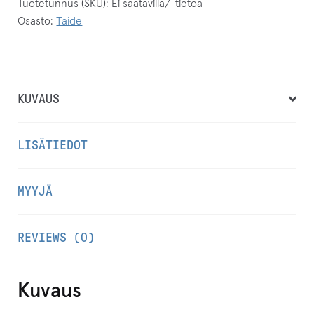
(Vole
Tuotetunnus (SKU):
Ei saatavilla/-tietoa
Osasto:
Taide
II
)
Fine
Art
KUVAUS
-
vedos
LISÄTIEDOT
määrä
MYYJÄ
REVIEWS (0)
Kuvaus