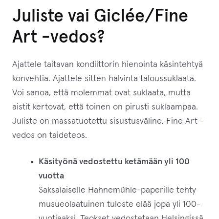
Juliste vai Giclée/Fine
Art -vedos?
Ajattele taitavan kondiittorin hienointa käsintehtyä
konvehtia. Ajattele sitten halvinta taloussuklaata.
Voi sanoa, että molemmat ovat suklaata, mutta
aistit kertovat, että toinen on pirusti suklaampaa.
Juliste on massatuotettu sisustusväline, Fine Art -
vedos on taideteos.
Käsityönä vedostettu ketämään yli 100
vuotta
Saksalaiselle Hahnemühle-paperille tehty
musueolaatuinen tuloste elää jopa yli 100-
vuotiaaksi. Teokset vedostetaan Helsingissä