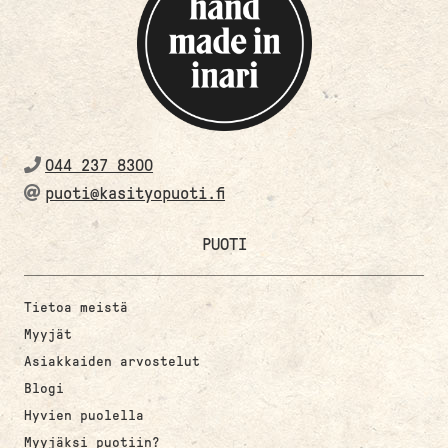
044 237 8300
puoti@kasityopuoti.fi
PUOTI
Tietoa meistä
Myyjät
Asiakkaiden arvostelut
Blogi
Hyvien puolella
Myyjäksi puotiin?