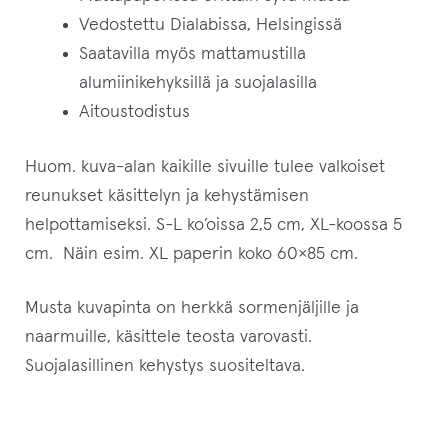
Vedostettu Dialabissa, Helsingissä
Saatavilla myös mattamustilla
alumiinikehyksillä ja suojalasilla
Aitoustodistus
Huom. kuva-alan kaikille sivuille tulee valkoiset
reunukset käsittelyn ja kehystämisen
helpottamiseksi. S-L ko’oissa 2,5 cm, XL-koossa 5
cm. Näin esim. XL paperin koko 60×85 cm.
Musta kuvapinta on herkkä sormenjäljille ja
naarmuille, käsittele teosta varovasti.
Suojalasillinen kehystys suositeltava.