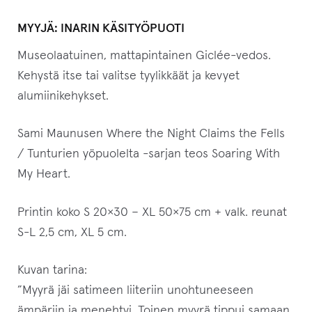
MYYJÄ:
INARIN KÄSITYÖPUOTI
Museolaatuinen, mattapintainen Giclée-vedos.
Kehystä itse tai valitse tyylikkäät ja kevyet
alumiinikehykset.
Sami Maunusen Where the Night Claims the Fells
/ Tunturien yöpuolelta -sarjan teos Soaring With
My Heart.
Printin koko S 20×30 – XL 50×75 cm + valk. reunat
S-L 2,5 cm, XL 5 cm.
Kuvan tarina:
”
Myyrä jäi satimeen liiteriin unohtuneeseen
ämpäriin ja menehtyi. Toinen myyrä tippui samaan