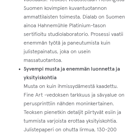
Suomen kovimpien kuvantuotannon
ammattilaisten toimesta. Dialab on Suomen
ainoa Hahnemühle Platinium-tason
sertifioitu studiolaboratorio. Prosessi vaatii
enemmän työtä ja paneutumista kuin
julistepainatus, joka on usein
massatuotantoa.
Syvempi musta ja enemmän luonnetta ja
yksityiskohtia
Musta on kuin ihmissydämestä kaadettu.
Fine Art -vedoksen tarkkuus ja sävyalue on
perusprinttiin nähden moninkertainen.
Teoksen pienetkin detaljit piirtyvät esiin ja
tummista varjoista erottaa yksityiskohtia.
Julistepaperi on ohutta lirmua, 130-200