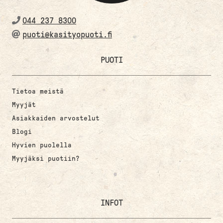
044 237 8300
puoti@kasityopuoti.fi
PUOTI
Tietoa meistä
Myyjät
Asiakkaiden arvostelut
Blogi
Hyvien puolella
Myyjäksi puotiin?
INFOT