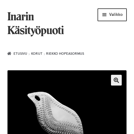
Siirry
Siirry
Inarin
Valikko
navigointiin
sisältöön
Käsityöpuoti
Etusivu
ETUSIVU
KORUT
RIEKKO HOPEASORMUS
Uniikkiviikko
Joululahjat naiselle
Villahuivit
Laajenn
Korut
alemma
tason
Puusepäntuotteet
valikko