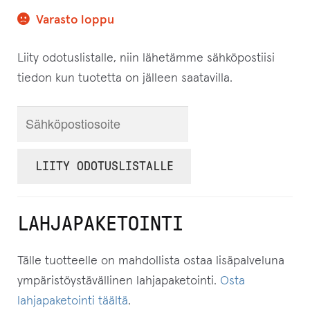
Varasto loppu
Liity odotuslistalle, niin lähetämme sähköpostiisi
tiedon kun tuotetta on jälleen saatavilla.
S
y
ö
LIITY ODOTUSLISTALLE
t
ä
s
LAHJAPAKETOINTI
ä
h
Tälle tuotteelle on mahdollista ostaa lisäpalveluna
k
ympäristöystävällinen lahjapaketointi.
Osta
ö
lahjapaketointi täältä
.