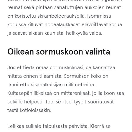
reunat sekä pintaan sahatuttujen aukkojen reunat
i
on koristeltu skramboleerauksella. Isommissa
s
koruissa killuvat hopealaukkaset elävöittävät korua
t
ja saavat aikaan kaunista, helkkyvää valoa.
a
l
Oikean sormuskoon valinta
l
e
Jos et tiedä omaa sormuskokoasi, se kannattaa
.
mitata ennen tilaamista. Sormuksen koko on
ilmoitettu sisähalkaisijan millimetreinä.
Kultasepänliikkeissä on mittarenkaat, joilla koon saa
selville helposti. Tee-se-itse-tyypit suoriutuvat
tästä kotioloissakin.
Leikkaa suikale taipuisasta pahvista. Kierrä se