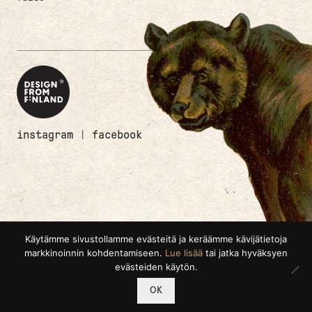
instagram
|
facebook
Käytämme sivustollamme evästeitä ja keräämme kävijätietoja
markkinoinnin kohdentamiseen.
Lue lisää
tai jatka hyväksyen
evästeiden käytön.
0
OK
Etsi:
Haku