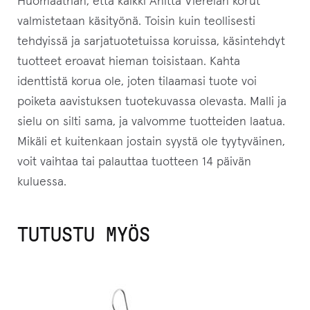
Huomaathan, että kaikki Anitta Vierelän korut
valmistetaan käsityönä. Toisin kuin teollisesti
tehdyissä ja sarjatuotetuissa koruissa, käsintehdyt
tuotteet eroavat hieman toisistaan. Kahta
identtistä korua ole, joten tilaamasi tuote voi
poiketa aavistuksen tuotekuvassa olevasta. Malli ja
sielu on silti sama, ja valvomme tuotteiden laatua.
Mikäli et kuitenkaan jostain syystä ole tyytyväinen,
voit vaihtaa tai palauttaa tuotteen 14 päivän
kuluessa.
TUTUSTU MYÖS