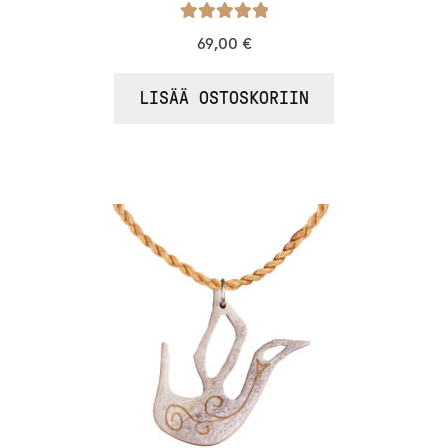
Arvostelu
69,00
€
tuotteesta:
/ 5
5.00
LISÄÄ OSTOSKORIIN