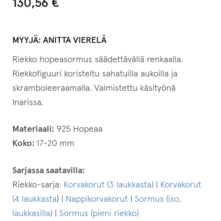
130,56
€
MYYJÄ:
ANITTA VIERELÄ
Riekko hopeasormus säädettävällä renkaalla.
Riekkofiguuri koristeltu sahatuilla aukoilla ja
skramboleeraamalla. Valmistettu käsityönä
Inarissa.
Materiaali:
925 Hopeaa
Koko:
17-20 mm
Sarjassa saatavilla:
Riekko-sarja:
Korvakorut (3 laukkasta)
|
Korvakorut
(4 laukkasta
) |
Nappikorvakorut
|
Sormus (iso,
laukkasilla)
|
Sormus (pieni riekko)