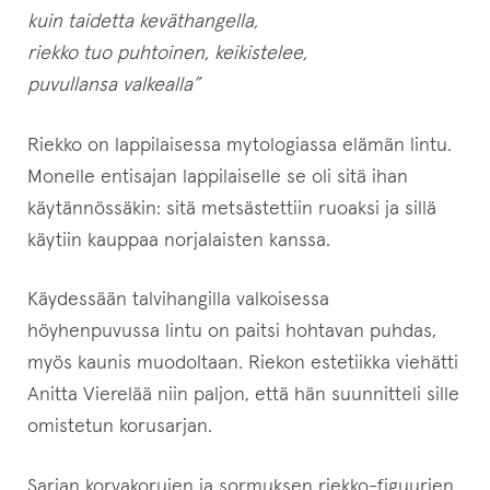
n
kuin taidetta keväthangella,
t
riekko tuo puhtoinen, keikistelee,
u
puvullansa valkealla”
o
t
Riekko on lappilaisessa mytologiassa elämän lintu.
t
Monelle entisajan lappilaiselle se oli sitä ihan
e
käytännössäkin: sitä metsästettiin ruoaksi ja sillä
e
käytiin kauppaa norjalaisten kanssa.
t
o
Käydessään talvihangilla valkoisessa
d
höyhenpuvussa lintu on paitsi hohtavan puhdas,
o
myös kaunis muodoltaan. Riekon estetiikka viehätti
t
Anitta Vierelää niin paljon, että hän suunnitteli sille
u
omistetun korusarjan.
s
Sarjan korvakorujen ja sormuksen riekko-figuurien
l