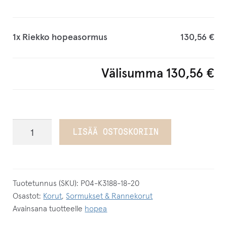
p
o
s
1x
Riekko hopeasormus
130,56 €
t
i
Välisumma
130,56 €
o
s
o
i
Riekko
LISÄÄ OSTOSKORIIN
t
hopeasormus
t
määrä
e
e
Tuotetunnus (SKU):
P04-K3188-18-20
s
Osastot:
Korut
,
Sormukset & Rannekorut
Avainsana tuotteelle
hopea
i
l