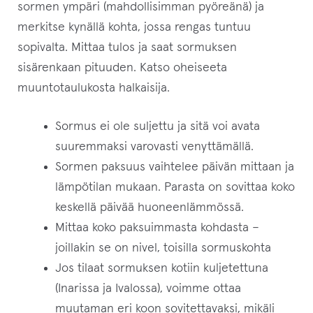
sormen ympäri (mahdollisimman pyöreänä) ja
merkitse kynällä kohta, jossa rengas tuntuu
sopivalta. Mittaa tulos ja saat sormuksen
sisärenkaan pituuden. Katso oheiseeta
muuntotaulukosta halkaisija.
Sormus ei ole suljettu ja sitä voi avata
suuremmaksi varovasti venyttämällä.
Sormen paksuus vaihtelee päivän mittaan ja
lämpötilan mukaan. Parasta on sovittaa koko
keskellä päivää huoneenlämmössä.
Mittaa koko paksuimmasta kohdasta –
joillakin se on nivel, toisilla sormuskohta
Jos tilaat sormuksen kotiin kuljetettuna
(Inarissa ja Ivalossa), voimme ottaa
muutaman eri koon sovitettavaksi, mikäli