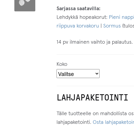
Sarjassa saatavilla:
Lehdykkä hopeakorut:
Pieni napp
riippuva korvakoru
|
Sormus
(tulo
14 pv ilmainen vaihto ja palautus.
Koko
LAHJAPAKETOINTI
Tälle tuotteelle on mahdollista o
lahjapaketointi.
Osta lahjapaketoin