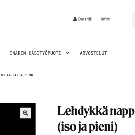
Et
H
Oma tili
Infot
INARIN KÄSITYÖPUOTI
ARVOSTELUT
EAA (ISO JA PIENI)
Lehdykkä napp
(iso ja pieni)