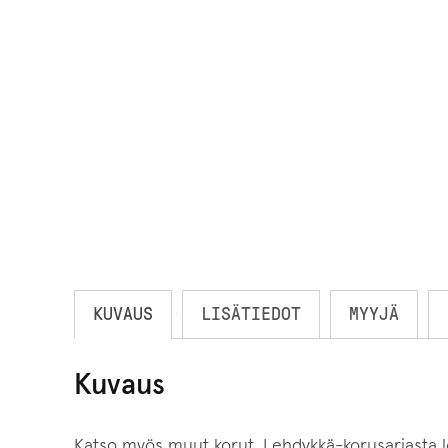
KUVAUS
LISÄTIEDOT
MYYJÄ
Kuvaus
Katso myös muut korut. Lehdykkä-korusarjasta lö