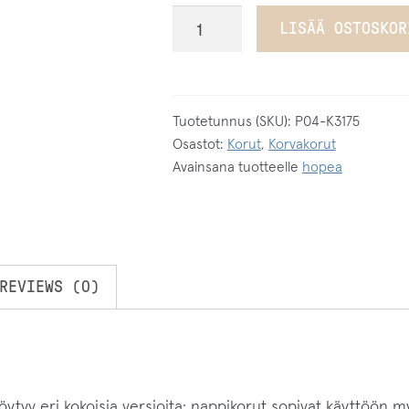
Lehdykkä
LISÄÄ OSTOSKOR
nappikorvakorut
hopeaa
(iso
ja
Tuotetunnus (SKU):
P04-K3175
Osastot:
Korut
,
Korvakorut
pieni)
Avainsana tuotteelle
hopea
määrä
REVIEWS (0)
ytyy eri kokoisia versioita: nappikorut sopivat käyttöön 