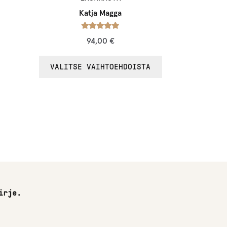
Katja Magga
Arvostelu
94,00
€
tuotteesta:
/ 5
5.00
VALITSE VAIHTOEHDOISTA
irje.