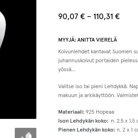
90,07
€
–
110,31
€
MYYJÄ:
ANITTA VIERELÄ
Koivunlehdet kantavat Suomen su
juhannuskoivut portaiden pieless
yössä…
Valitse iso tai pieni Lehdykkä. N
makuun ja arkikäyttöön. Valmistet
Materiaali:
925 Hopeaa
Ison Lehdykän koko:
n. 2,5 x 1,5
Pienen Lehdykän koko:
n. 2 x 1 