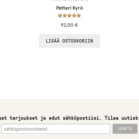
Petteri Kyrö
Arvostelu
92,00
€
tuotteesta:
/ 5
5.00
LISÄÄ OSTOSKORIIN
aat tarjoukset ja edut sähköpostiisi. Tilaa uutisk