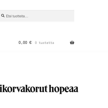
si:
aku
0,00
€
0 tuotetta
ikorvakorut hopeaa