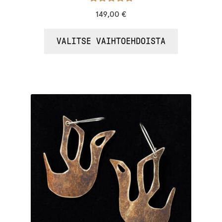
Arvostelu
149,00
€
tuotteesta:
/ 5
4.88
VALITSE VAIHTOEHDOISTA