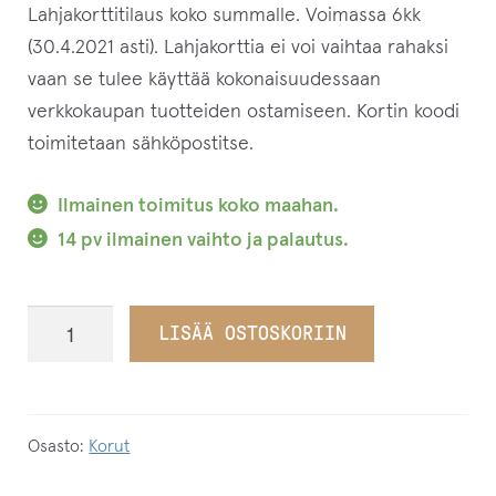
Lahjakorttitilaus koko summalle. Voimassa 6kk
(30.4.2021 asti). Lahjakorttia ei voi vaihtaa rahaksi
vaan se tulee käyttää kokonaisuudessaan
verkkokaupan tuotteiden ostamiseen. Kortin koodi
toimitetaan sähköpostitse.
Ilmainen toimitus koko maahan.
14 pv ilmainen vaihto ja palautus.
Lahjakorttitilaus-
LISÄÄ OSTOSKORIIN
kirjasto
määrä
Osasto:
Korut