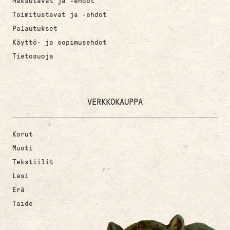
Maksutavat ja -ehdot
Toimitustavat ja -ehdot
Palautukset
Käyttö- ja sopimusehdot
Tietosuoja
VERKKOKAUPPA
Korut
Muoti
Tekstiilit
Lasi
Erä
Taide