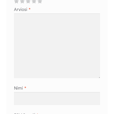
Arviosi
*
Nimi
*