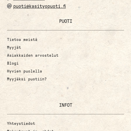
puoti@kasityopuoti.fi
PUOTI
Tietoa meistä
Myyjät
Asiakkaiden arvostelut
Blogi
Hyvien puolella
Myyjäksi puotiin?
INFOT
Yhteystiedot