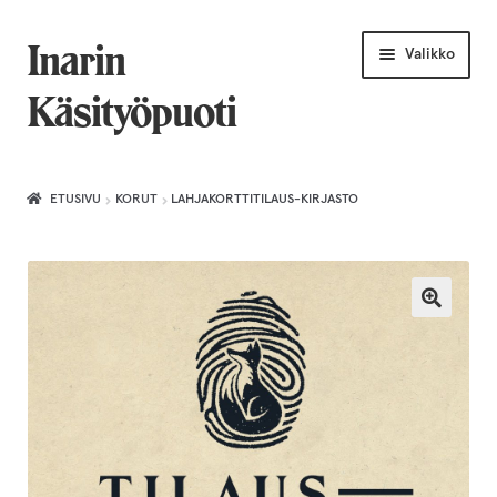
Siirry
Siirry
Inarin
Valikko
navigointiin
sisältöön
Käsityöpuoti
Etusivu
ETUSIVU
KORUT
LAHJAKORTTITILAUS-KIRJASTO
Uniikkiviikko
Joululahjat naiselle
Villahuivit
Laajenn
Korut
alemma
tason
Puusepäntuotteet
valikko