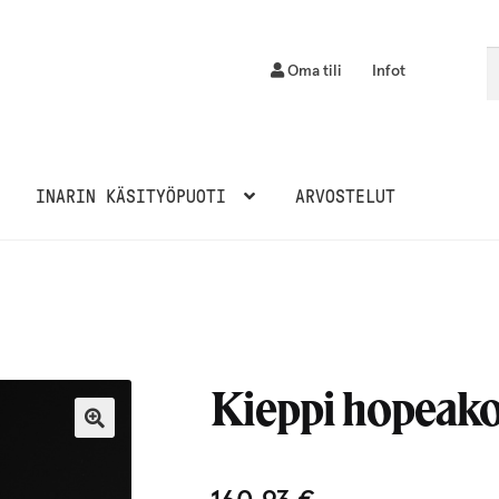
Et
H
Oma tili
Infot
INARIN KÄSITYÖPUOTI
ARVOSTELUT
Kieppi hopeako