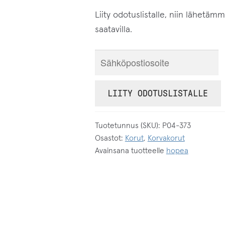
Liity odotuslistalle, niin lähetäm
saatavilla.
S
y
ö
LIITY ODOTUSLISTALLE
t
ä
Tuotetunnus (SKU):
P04-373
s
Osastot:
Korut
,
Korvakorut
ä
Avainsana tuotteelle
hopea
h
k
ö
p
o