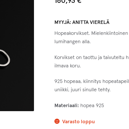
160,93
€
MYYJÄ:
ANITTA VIERELÄ
Hopeakorvikset. Mielenkiintoinen
lumihangen alla.
Korvikset on taottu ja taivuteltu 
ilmava koru.
925 hopeaa, kiinnitys hopeatapeill
uniikki, juuri sinulle tehty.
Materiaali:
hopea 925
Varasto loppu