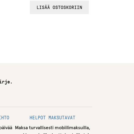
/ 5
4.80
LISÄÄ OSTOSKORIIN
irje.
IHTO
HELPOT MAKSUTAVAT
päivää
Maksa turvallisesti mobiilimaksuilla,