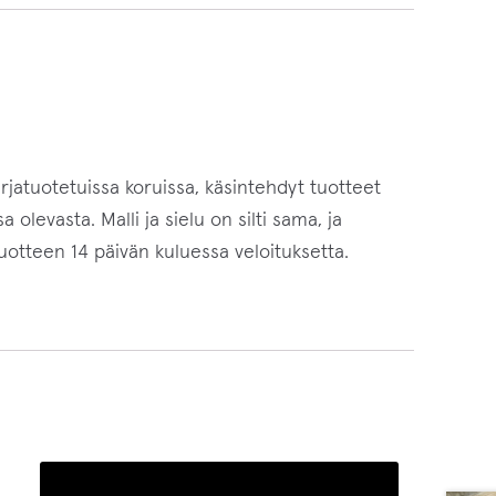
arjatuotetuissa koruissa, käsintehdyt tuotteet
olevasta. Malli ja sielu on silti sama, ja
tuotteen 14 päivän kuluessa veloituksetta.