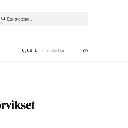
si:
aku
0,00
€
0 tuotetta
rvikset