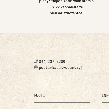
pienyrittäjien käsin valmistamia
uniikkikappaleita tai
piensarjatuotantoa.
044 237 8300
puoti@kasityopuoti.fi
PUOTI
INF