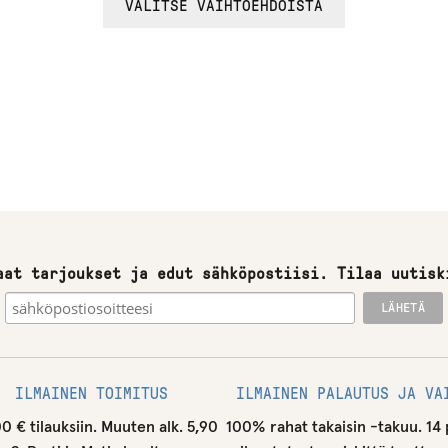
VALITSE VAIHTOEHDOISTA
u
o
t
t
e
e
t
o
d
aat tarjoukset ja edut sähköpostiisi. Tilaa uutisk
o
t
u
s
l
ILMAINEN TOIMITUS
ILMAINEN PALAUTUS JA VA
i
00 € tilauksiin. Muuten alk. 5,90
100% rahat takaisin -takuu. 14 