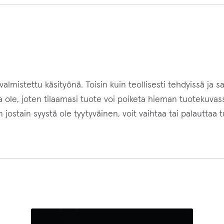
s
t
i
o
s
o
mistettu käsityönä. Toisin kuin teollisesti tehdyissä ja s
i
 ole, joten tilaamasi tuote voi poiketa hieman tuotekuvassa 
t
jostain syystä ole tyytyväinen, voit vaihtaa tai palauttaa 
t
e
e
s
i
l
i
i