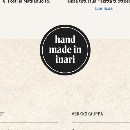
s
€. Posti ja Matkahuolto.
aikaa tutustua riskittä tuottee
Lue lisää
t
a
l
l
e
.
OT
VERKKOKAUPPA