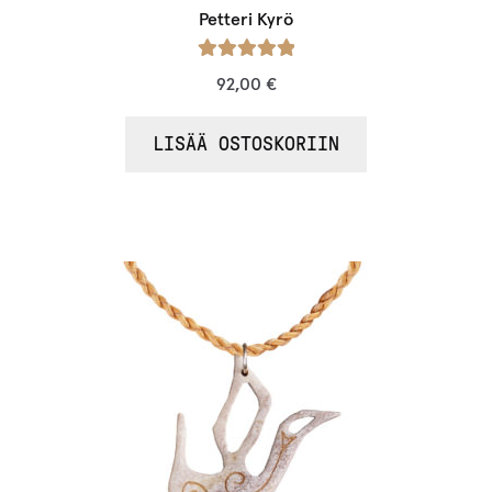
Petteri Kyrö
Arvostelu
92,00
€
tuotteesta:
/ 5
5.00
LISÄÄ OSTOSKORIIN