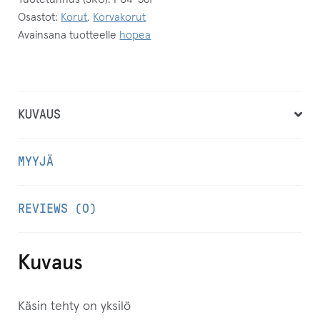
s
Osastot:
Korut
,
Korvakorut
ä
Avainsana tuotteelle
hopea
h
k
ö
p
KUVAUS
o
s
MYYJÄ
t
i
REVIEWS (0)
o
s
o
Kuvaus
i
t
Käsin tehty on yksilö
t