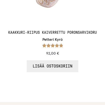
KAAKKURI-RIIPUS KAIVERRETTU PORONSARVIKORU
Petteri Kyrö
Arvostelu
92,00
€
tuotteesta:
/ 5
5.00
LISÄÄ OSTOSKORIIN