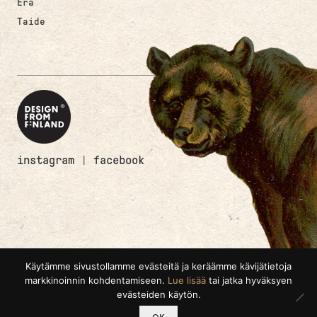
Erä
Taide
instagram
|
facebook
Käytämme sivustollamme evästeitä ja keräämme kävijätietoja
markkinoinnin kohdentamiseen.
Lue lisää
tai jatka hyväksyen
evästeiden käytön.
0