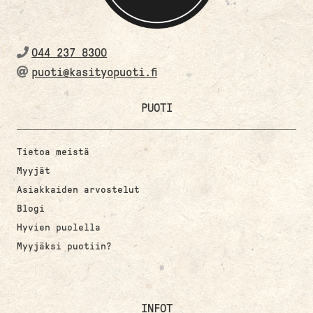
044 237 8300
puoti@kasityopuoti.fi
PUOTI
Tietoa meistä
Myyjät
Asiakkaiden arvostelut
Blogi
Hyvien puolella
Myyjäksi puotiin?
INFOT