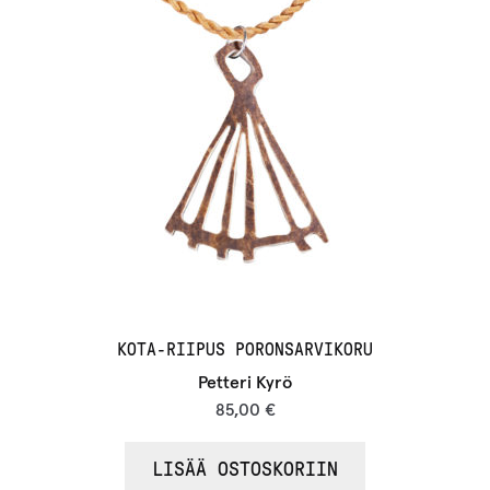
i
t
ä
m
ä
n
t
u
o
t
t
KOTA-RIIPUS PORONSARVIKORU
e
Petteri Kyrö
e
85,00
€
t
o
LISÄÄ OSTOSKORIIN
d