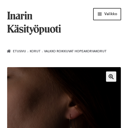
Siirry
Siirry
Inarin
Valikko
navigointiin
sisältöön
Käsityöpuoti
Etusivu
ETUSIVU
KORUT
VALKKO ROIKKUVAT HOPEAKORVAKORUT
Uniikkiviikko
Joululahjat naiselle
Villahuivit
Laajenn
Korut
alemma
tason
Puusepäntuotteet
valikko