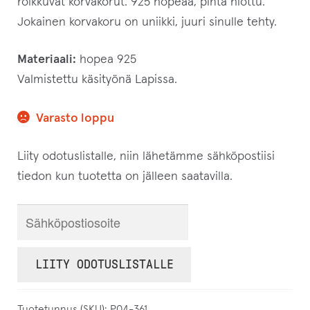
roikkuvat korvakorut. 925 hopeaa, pinta hiottu.
Jokainen korvakoru on uniikki, juuri sinulle tehty.
Materiaali:
hopea 925
Valmistettu käsityönä Lapissa.
Varasto loppu
Liity odotuslistalle, niin lähetämme sähköpostiisi
tiedon kun tuotetta on jälleen saatavilla.
S
y
ö
LIITY ODOTUSLISTALLE
t
ä
Tuotetunnus (SKU):
P04-361