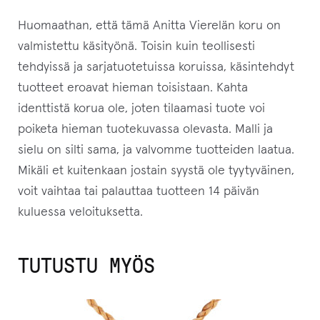
e
Huomaathan, että tämä Anitta Vierelän koru on
e
valmistettu käsityönä. Toisin kuin teollisesti
s
tehdyissä ja sarjatuotetuissa koruissa, käsintehdyt
i
tuotteet eroavat hieman toisistaan. Kahta
l
identtistä korua ole, joten tilaamasi tuote voi
i
poiketa hieman tuotekuvassa olevasta. Malli ja
i
sielu on silti sama, ja valvomme tuotteiden laatua.
t
Mikäli et kuitenkaan jostain syystä ole tyytyväinen,
t
voit vaihtaa tai palauttaa tuotteen 14 päivän
y
kuluessa veloituksetta.
ä
k
TUTUSTU MYÖS
s
e
s