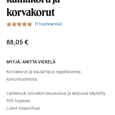
korvakorut
(
1
tuotearvio)
Arvio
1
5.00
5:stä
88,05
€
perustuen
asiakkaan
arvotukseen.
MYYJÄ:
ANITTA VIERELÄ
Korvakorut ja kaulariipus lappilaisesta
koivuntuohesta.
Lenkeissä, korvakorukoukuissa ja ketjussa käytetty
925 hopeaa.
Lukot hopeoituja.