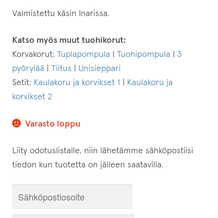
Valmistettu käsin Inarissa.
Katso myös muut tuohikorut:
Korvakorut:
Tuplapompula
|
Tuohipompula
|
3
pyörylää
|
Tiitus
|
Unisieppari
Setit:
Kaulakoru ja korvikset 1
|
Kaulakoru ja
korvikset 2
Varasto loppu
Liity odotuslistalle, niin lähetämme sähköpostiisi
tiedon kun tuotetta on jälleen saatavilla.
S
y