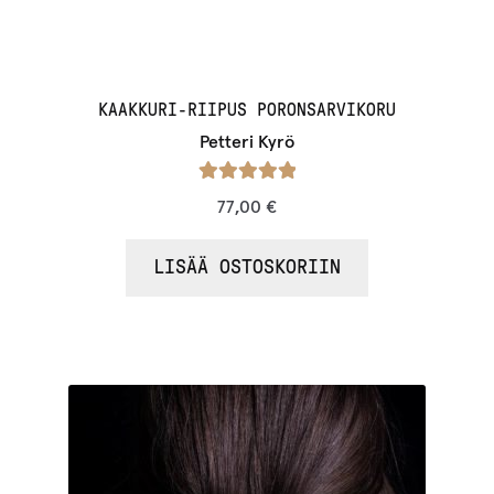
KAAKKURI-RIIPUS PORONSARVIKORU
Petteri Kyrö
Arvostelu
77,00
€
tuotteesta:
/ 5
5.00
LISÄÄ OSTOSKORIIN