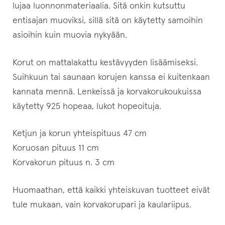
s
lujaa luonnonmateriaalia. Sitä onkin kutsuttu
e
entisajan muoviksi, sillä sitä on käytetty samoihin
s
asioihin kuin muovia nykyään.
i
t
Korut on mattalakattu kestävyyden lisäämiseksi.
ä
Suihkuun tai saunaan korujen kanssa ei kuitenkaan
m
kannata mennä. Lenkeissä ja korvakorukoukuissa
ä
käytetty 925 hopeaa, lukot hopeoituja.
n
t
Ketjun ja korun yhteispituus 47 cm
u
Koruosan pituus 11 cm
o
Korvakorun pituus n. 3 cm
t
Huomaathan, että kaikki yhteiskuvan tuotteet eivät
t
tule mukaan, vain korvakorupari ja kaulariipus.
e
e