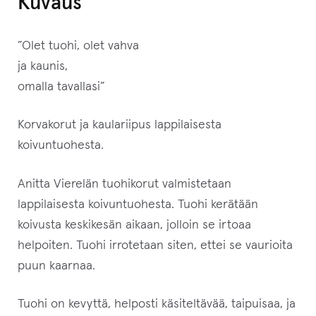
Kuvaus
i
t
”Olet tuohi, olet vahva
t
ja kaunis,
e
omalla tavallasi”
e
s
Korvakorut ja kaulariipus lappilaisesta
i
koivuntuohesta.
l
i
Anitta Vierelän tuohikorut valmistetaan
i
lappilaisesta koivuntuohesta. Tuohi kerätään
t
koivusta keskikesän aikaan, jolloin se irtoaa
t
helpoiten. Tuohi irrotetaan siten, ettei se vaurioita
y
puun kaarnaa.
ä
k
Tuohi on kevyttä, helposti käsiteltävää, taipuisaa, ja