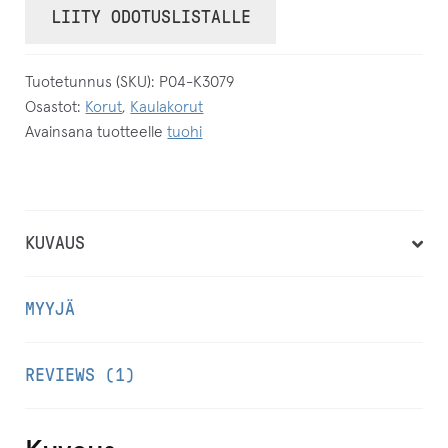
ö
LIITY ODOTUSLISTALLE
t
ä
Tuotetunnus (SKU):
P04-K3079
s
Osastot:
Korut
,
Kaulakorut
ä
Avainsana tuotteelle
tuohi
h
k
ö
p
KUVAUS
o
s
MYYJÄ
t
i
REVIEWS (1)
o
s
o