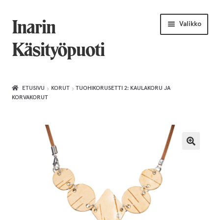
Siirry
Siirry
Inarin
Valikko
navigointiin
sisältöön
Käsityöpuoti
Etusivu
ETUSIVU
KORUT
TUOHIKORUSETTI 2: KAULAKORU JA
KORVAKORUT
Uniikkiviikko
Joululahjat naiselle
Villahuivit
Laajenn
Korut
alemma
tason
Puusepäntuotteet
valikko