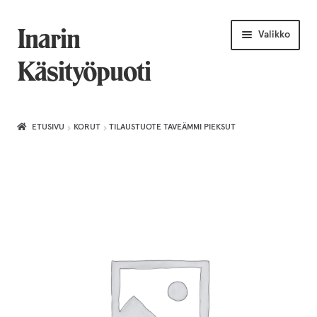
Siirry
Siirry
Inarin
Valikko
navigointiin
sisältöön
Käsityöpuoti
Etusivu
ETUSIVU
KORUT
TILAUSTUOTE TAVEÄMMI PIEKSUT
Uniikkiviikko
Joululahjat naiselle
Villahuivit
Laajenn
Korut
alemma
tason
Puusepäntuotteet
valikko