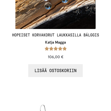
HOPEISET KORVAKORUT LAUKKASILLA BÁLGGIS
Katja Magga
Arvostelu
106,00
€
tuotteesta:
/ 5
5.00
LISÄÄ OSTOSKORIIN