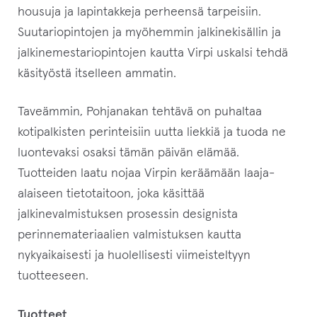
housuja ja lapintakkeja perheensä tarpeisiin.
Suutariopintojen ja myöhemmin jalkinekisällin ja
jalkinemestariopintojen kautta Virpi uskalsi tehdä
käsityöstä itselleen ammatin.
Taveämmin, Pohjanakan tehtävä on puhaltaa
kotipalkisten perinteisiin uutta liekkiä ja tuoda ne
luontevaksi osaksi tämän päivän elämää.
Tuotteiden laatu nojaa Virpin keräämään laaja-
alaiseen tietotaitoon, joka käsittää
jalkinevalmistuksen prosessin designista
perinnemateriaalien valmistuksen kautta
nykyaikaisesti ja huolellisesti viimeisteltyyn
tuotteeseen.
Tuotteet