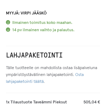
asiakkaan
arvotukseen.
MYYJÄ:
VIRPI JÄÄSKÖ
Ilmainen toimitus koko maahan.
14 pv ilmainen vaihto ja palautus.
LAHJAPAKETOINTI
Tälle tuotteelle on mahdollista ostaa lisäpalveluna
ympäristöystävällinen lahjapaketointi.
Osta
lahjapaketointi täältä
.
1x
Tilaustuote Taveämmi Pieksut
505,04 €