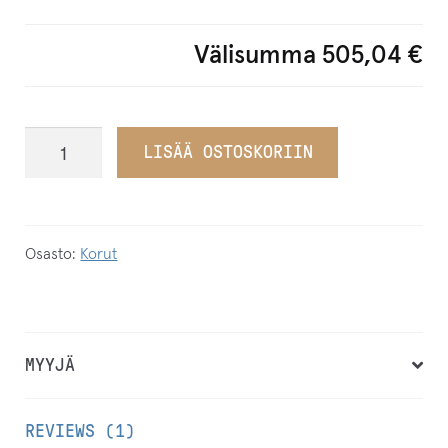
Välisumma
505,04 €
Tilaustuote
LISÄÄ OSTOSKORIIN
Taveämmi
Pieksut
määrä
Osasto:
Korut
MYYJÄ
REVIEWS (1)