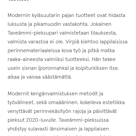
Modernin kyläsuutarin pajan tuotteet ovat hidasta
luksusta ja pikamuodin vastakohta. Jokainen
Taveämmi-pieksupari valmistetaan tilauksesta,
valmista varastoa ei ole. Virpiä kiehtoo lappilaisissa
perinnemateriaaleissa kova työ ja pitkä matka
raaka-aineesta valmiiksi tuotteeksi. Hän tekee
usein sisnan (poronnahka) ja koipiturkiksen itse,
aikaa ja vaivaa säästämättä.
Modernit kengänvalmistuksen metodit ja
työvälineet, sekä omaääninen, kokeileva estetiikka
venyttävät perinnekäsityön rajoja ja päivittävät
pieksut 2020-luvulle. Taveämmi-pieksuissa
yhdistyy sulavasti länsimaisen ja lappilaisen