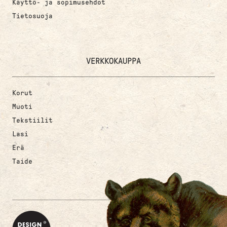
Käyttö- ja sopimusehdot
Tietosuoja
VERKKOKAUPPA
Korut
Muoti
Tekstiilit
Lasi
Erä
Taide