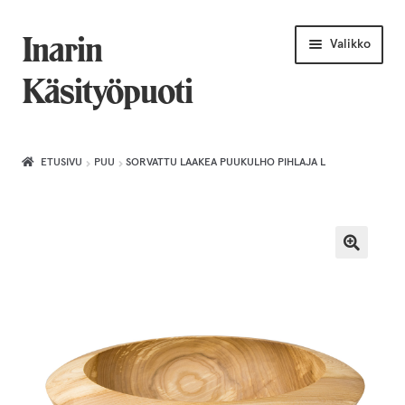
Siirry
Siirry
Inarin
Valikko
navigointiin
sisältöön
Käsityöpuoti
Etusivu
ETUSIVU
PUU
SORVATTU LAAKEA PUUKULHO PIHLAJA L
Uniikkiviikko
Joululahjat naiselle
Villahuivit
Laajenn
Korut
alemma
tason
Puusepäntuotteet
valikko