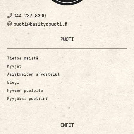
044 237 8300
puoti@kasityopuoti.fi
PUOTI
Tietoa meistä
Myyjät
Asiakkaiden arvostelut
Blogi
Hyvien puolella
Myyjäksi puotiin?
INFOT