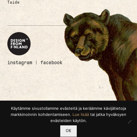
Taide
instagram
|
facebook
Käytämme sivustollamme evästeitä ja keräämme kävijätietoja
markkinoinnin kohdentamiseen.
Lue lisää
tai jatka hyväksyen
evästeiden käytön.
0
OK
Etsi:
Haku