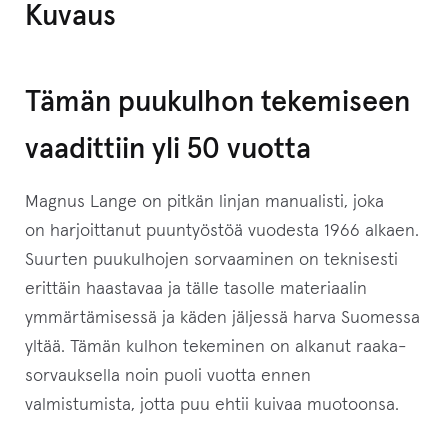
o
Kuvaus
i
t
t
Tämän puukulhon tekemiseen
e
vaadittiin yli 50 vuotta
e
s
Magnus Lange on pitkän linjan manualisti, joka
i
on harjoittanut puuntyöstöä vuodesta 1966 alkaen.
l
Suurten puukulhojen sorvaaminen on teknisesti
i
erittäin haastavaa ja tälle tasolle materiaalin
i
ymmärtämisessä ja käden jäljessä harva Suomessa
t
yltää. Tämän kulhon tekeminen on alkanut raaka-
t
sorvauksella noin puoli vuotta ennen
y
valmistumista, jotta puu ehtii kuivaa muotoonsa.
ä
k