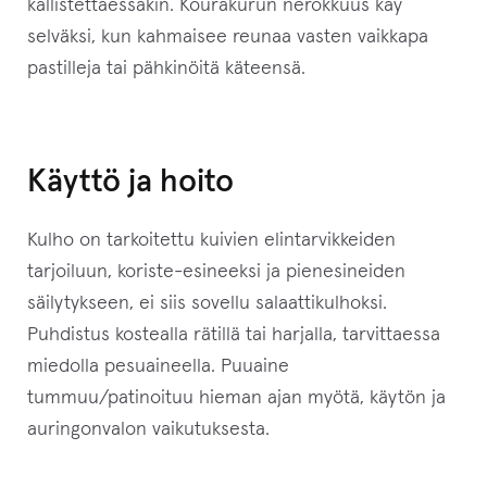
e
kallistettaessakin. Kourakurun nerokkuus käy
t
selväksi, kun kahmaisee reunaa vasten vaikkapa
o
pastilleja tai pähkinöitä käteensä.
d
o
t
Käyttö ja hoito
u
s
Kulho on tarkoitettu kuivien elintarvikkeiden
l
tarjoiluun, koriste-esineeksi ja pienesineiden
i
säilytykseen, ei siis sovellu salaattikulhoksi.
s
Puhdistus kostealla rätillä tai harjalla, tarvittaessa
t
miedolla pesuaineella. Puuaine
a
tummuu/patinoituu hieman ajan myötä, käytön ja
l
auringonvalon vaikutuksesta.
l
e