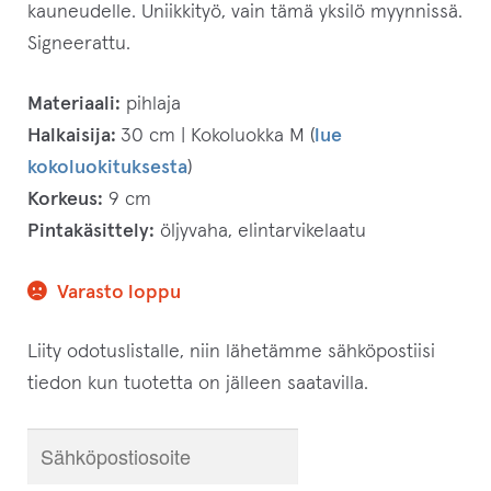
kauneudelle. Uniikkityö, vain tämä yksilö myynnissä.
Signeerattu.
Materiaali:
pihlaja
Halkaisija:
30 cm | Kokoluokka M (
lue
kokoluokituksesta
)
Korkeus:
9 cm
Pintakäsittely:
öljyvaha, elintarvikelaatu
Varasto loppu
Liity odotuslistalle, niin lähetämme sähköpostiisi
tiedon kun tuotetta on jälleen saatavilla.
S
y