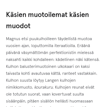
s
e
Käsien muotoilemat käsien
s
i
muodot
t
ä
Magnus etsi puukulhoilleen täydellistä muotoa
m
vuosien ajan, loputtomilla iteraatioilla. Eräänä
ä
päivänä väsymättömän perfektionistin mielessä
n
naksahti kaikki kohdalleen: kädellinen näki kätensä.
t
Kulhon balusterimuotoinen ulkokaari on kaksi
u
taivasta kohti avautuvaa kättä, ranteet vastakkain.
o
Kulhon suusta löytyy Langen kulhojen
t
nimikkomuoto,
kourakuru
. Kulhojen reunat eivät
t
ole totutun suorat, vaan kovertuvat suulta
e
sisäänpäin, pitäen sisällön hellästi huomassaan