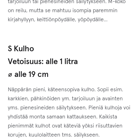
tarjoiluun tai pienesineiden säilytykseen. M-koko
on reilu, mutta se mahtuu isompia paremmin
kirjahyllyyn, keittiönpöydälle, yöpöydälle…
S Kulho
Vetoisuus: alle 1 litra
⌀ alle 19 cm
Näppärän pieni, käteensopiva kulho. Sopii esim.
karkkien, pähkinöiden ym. tarjoiluun ja avainten
yms. pienesineiden säilytykseen. Pieniä kulhoja voi
yhdistää monta samaan kattaukseen. Kaikista
pienimmät kulhot ovat käteviä yöksi riisuttavien
korujen, kuulolaitteen tms. säilykseen.