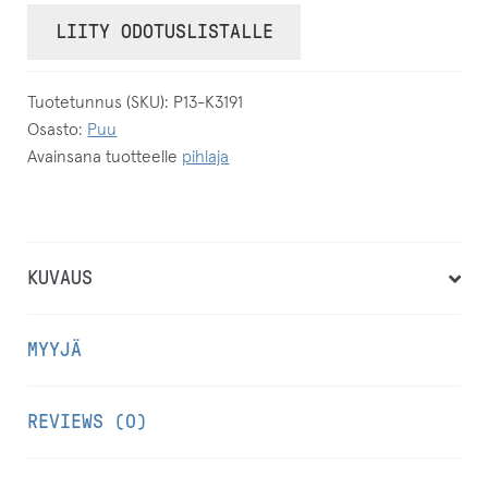
ö
LIITY ODOTUSLISTALLE
t
ä
Tuotetunnus (SKU):
P13-K3191
s
Osasto:
Puu
ä
Avainsana tuotteelle
pihlaja
h
k
ö
p
KUVAUS
o
s
MYYJÄ
t
i
REVIEWS (0)
o
s