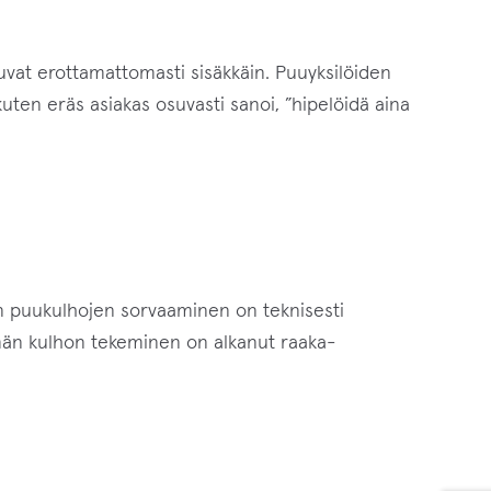
vat erottamattomasti sisäkkäin. Puuyksilöiden
kuten eräs asiakas osuvasti sanoi, ”hipelöidä aina
en puukulhojen sorvaaminen on teknisesti
ämän kulhon tekeminen on alkanut raaka-