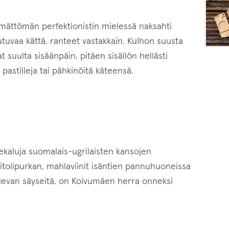
symättömän perfektionistin mielessä naksahti
utuvaa kättä, ranteet vastakkain. Kulhon suusta
 suulta sisäänpäin, pitäen sisällön hellästi
astilleja tai pähkinöitä käteensä.
rvekaluja suomalais-ugrilaisten kansojen
ylitolipurkan, mahlaviinit isäntien pannuhuoneissa
 olevan säyseitä, on Koivumäen herra onneksi