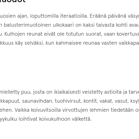
i
t
osien ajan, loputtomilla iteraatioilla. Eräänä päivänä vä
ä
on balusterimuotoinen ulkokaari on kaksi taivasta kohti ava
m
u
. Kulhojen reunat eivät ole totutun suorat, vaan kovertuvat
ä
kuus käy selväksi, kun kahmaisee reunaa vasten vaikkapa p
n
t
u
o
t
lletty puu, josta on ikiaikaisesti veistetty astioita ja ta
t
kkapuut, saunavihdan, tuohivirsut, kontit, vakat, vasut, ks
e
teehen. Vaikka koivuvitsoilla virvottujen lehmien tiedetään
e
ykulku loihtivat koivukulhoon välkettä.
t
o