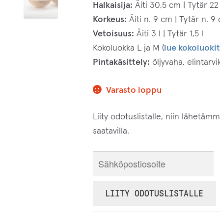
Halkaisija:
Äiti 30,5 cm | Tytär 2
Korkeus:
Äiti n. 9 cm | Tytär n. 9
Vetoisuus:
Äiti 3 l | Tytär 1,5 l
Kokoluokka L ja M (
lue kokoluoki
Pintakäsittely:
öljyvaha, elintarv
Varasto loppu
Liity odotuslistalle, niin lähetäm
saatavilla.
S
y
ö
LIITY ODOTUSLISTALLE
t
ä