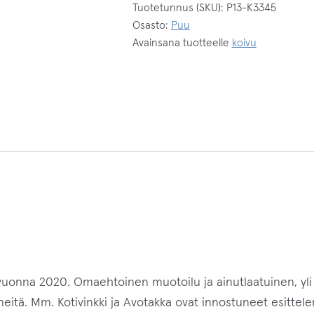
Tuotetunnus (SKU):
P13-K3345
s
Osasto:
Puu
ä
Avainsana tuotteelle
koivu
h
k
ö
p
o
s
t
i
o
s
o
i
vuonna 2020. Omaehtoinen muotoilu ja ainutlaatuinen, yli 
t
neitä. Mm. Kotivinkki ja Avotakka ovat innostuneet esittel