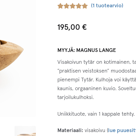
(
1
tuotearvio)
Arvio
1
5.00
5:stä
195,00
€
perustuen
asiakkaan
arvotukseen.
MYYJÄ:
MAGNUS LANGE
Visakoivun tytär on kotimainen, t
”praktisen veistoksen” muodostaa 
pienempi Tytär. Kulhoja voi käyttä
kaunis, orgaaninen kuvio. Soveltu
tarjoilukulhoksi.
Uniikkituote, vain 1 kappale tehty.
Materiaali:
visakoivu (
lue puuesit