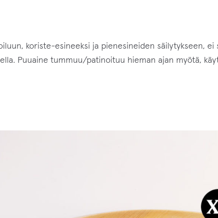
d
o
t
u
oiluun, koriste-esineeksi ja pienesineiden säilytykseen, ei s
s
aineella. Puuaine tummuu/patinoituu hieman ajan myötä, käy
l
i
s
t
a
l
l
e
.