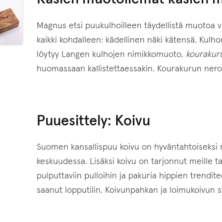
Magnus etsi puukulhoilleen täydellistä muotoa vu
kaikki kohdalleen: kädellinen näki kätensä. Kulh
löytyy Langen kulhojen nimikkomuoto,
kourakur
huomassaan kallistettaessakin. Kourakurun nerok
Puuesittely: Koivu
Suomen kansallispuu koivu on hyväntahtoiseksi mie
keskuudessa. Lisäksi koivu on tarjonnut meille ta
pulputtaviin pulloihin ja pakuria hippien trendi
saanut lopputilin. Koivunpahkan ja loimukoivun sy