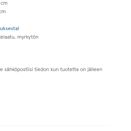
2 cm
 cm
tuksesta
)
ikelaatu, myrkytön
me sähköpostiisi tiedon kun tuotetta on jälleen