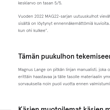
keskiarvo on tasan 5/5.
Vuoden 2022 MAG22-sarjan uutuuskulhot vievät p
sisältä on löytynyt ennennäkemättömiä kuvioita. V
kun ohi kulkee”.
Tämän puukulhon tekemiseen v
Magnus Lange on pitkän linjan manualisti, joka
erittäin haastavaa ja tälle tasolle materiaalin
sorvauksella noin puoli vuotta ennen valmistumi
Käsien muotoilemat käsien 