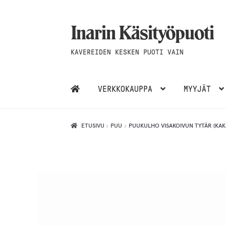
Inarin Käsityöpuoti
Siirry
Siirry
navigointiin
sisältöön
KAVEREIDEN KESKEN PUOTI VAIN
VERKKOKAUPPA
MYYJÄT
ETUSIVU
PUU
PUUKULHO VISAKOIVUN TYTÄR (KAKSO