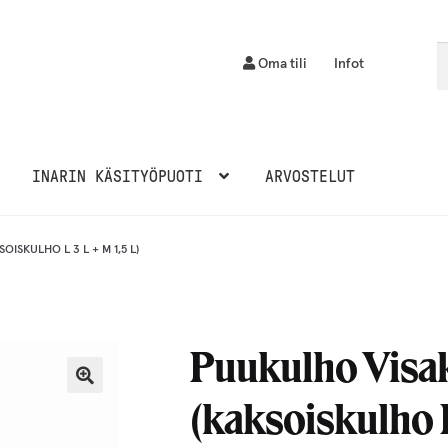
Et
H
Oma tili
Infot
INARIN KÄSITYÖPUOTI
ARVOSTELUT
ISKULHO L 3 L + M 1,5 L)
Puukulho Visak
(kaksoiskulho L 