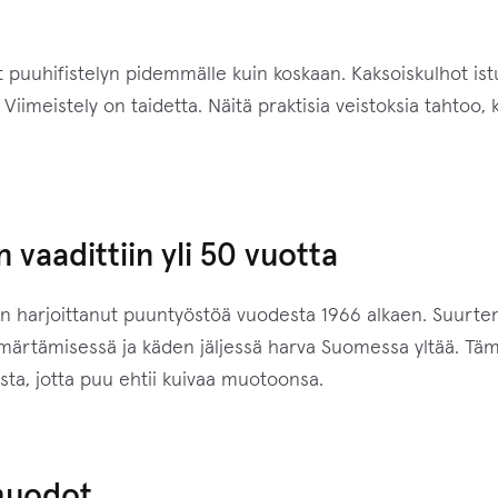
t
e
e
uuhifistelyn pidemmälle kuin koskaan. Kaksoiskulhot istu
s
iimeistely on taidetta. Näitä praktisia veistoksia tahtoo, 
i
l
i
i
aadittiin yli 50 vuotta
t
t
 on harjoittanut puuntyöstöä vuodesta 1966 alkaen. Suurt
y
 ymmärtämisessä ja käden jäljessä harva Suomessa yltää. T
ä
sta, jotta puu ehtii kuivaa muotoonsa.
k
s
e
s
muodot