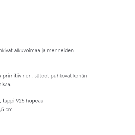
enkivät alkuvoimaa ja menneiden
a primitiivinen, säteet puhkovat kehän
sissa.
a, tappi 925 hopeaa
3,5 cm