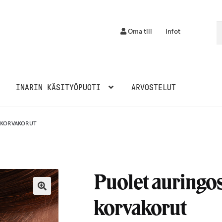
Et
H
Oma tili
Infot
INARIN KÄSITYÖPUOTI
ARVOSTELUT
 KORVAKORUT
Puolet auringos
korvakorut