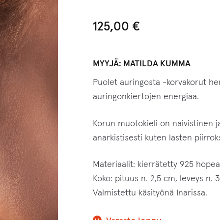
125,00
€
MYYJÄ:
MATILDA KUMMA
Puolet auringosta -korvakorut h
auringonkiertojen energiaa.
Korun muotokieli on naivistinen j
anarkistisesti kuten lasten piirrok
Materiaalit: kierrätetty 925 hope
Koko: pituus n. 2,5 cm, leveys n. 
Valmistettu käsityönä Inarissa.