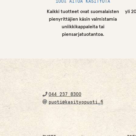
100% AITOA KÄSITYÖTÄ
Kaikki tuotteet ovat suomalaisten
yli 2
pienyrittäjien käsin valmistamia
uniikkikappaleita tai
piensarjatuotantoa.
044 237 8300
puoti@kasityopuoti.fi