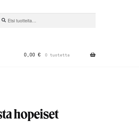
si:
aku
0,00
€
0 tuotetta
ta hopeiset