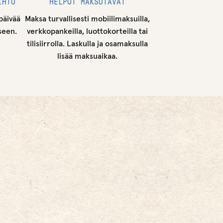
IHTO
HELPOT MAKSUTAVAT
päivää
Maksa turvallisesti mobiilimaksuilla,
seen.
verkkopankeilla, luottokorteilla tai
tilisiirrolla. Laskulla ja osamaksulla
lisää maksuaikaa.