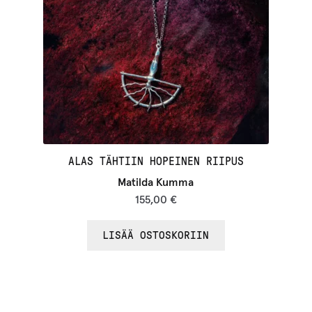
i
t
t
y
ä
k
s
e
ALAS TÄHTIIN HOPEINEN RIIPUS
s
Matilda Kumma
i
155,00
€
t
LISÄÄ OSTOSKORIIN
ä
m
ä
n