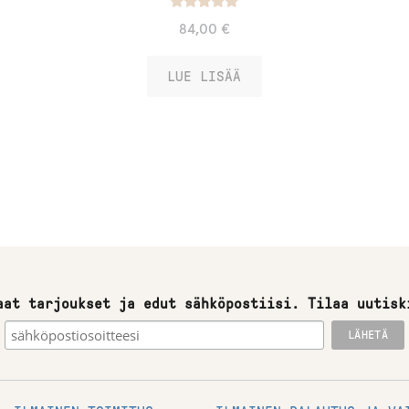
Arvostelu
s
84,00
€
tuotteesta:
t
/ 5
5.00
LUE LISÄÄ
a
l
l
e
.
aat tarjoukset ja edut sähköpostiisi. Tilaa uutisk