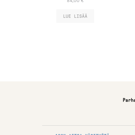
84,00
€
LUE LISÄÄ
Parh