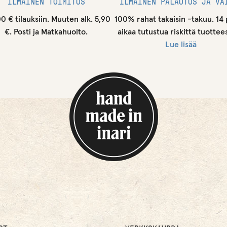
ILMAINEN TOIMITUS
ILMAINEN PALAUTUS JA VA
00 € tilauksiin. Muuten alk. 5,90
100% rahat takaisin -takuu. 14 
€. Posti ja Matkahuolto.
aikaa tutustua riskittä tuottee
Lue lisää