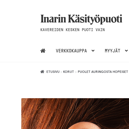
Inarin Käsityöpuoti
Siirry
Siirry
navigointiin
sisältöön
KAVEREIDEN KESKEN PUOTI VAIN
VERKKOKAUPPA
MYYJÄT
ETUSIVU
KORUT
PUOLET AURINGOSTA HOPEISET