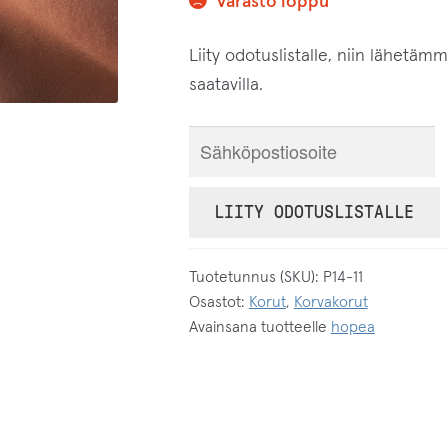
Varasto loppu
Liity odotuslistalle, niin lähetäm
saatavilla.
S
y
ö
LIITY ODOTUSLISTALLE
t
ä
Tuotetunnus (SKU):
P14-11
s
Osastot:
Korut
,
Korvakorut
ä
Avainsana tuotteelle
hopea
h
k
ö
p