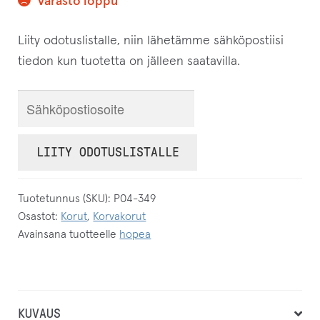
Varasto loppu
Liity odotuslistalle, niin lähetämme sähköpostiisi
tiedon kun tuotetta on jälleen saatavilla.
S
y
ö
LIITY ODOTUSLISTALLE
t
ä
Tuotetunnus (SKU):
P04-349
s
Osastot:
Korut
,
Korvakorut
ä
Avainsana tuotteelle
hopea
h
k
ö
p
KUVAUS