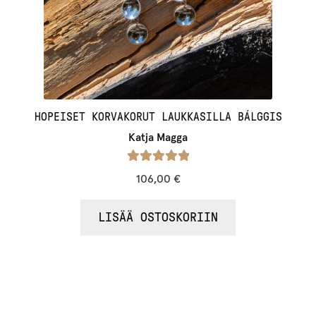
HOPEISET KORVAKORUT LAUKKASILLA BÁLGGIS
Katja Magga
Arvostelu
106,00
€
tuotteesta:
/ 5
5.00
LISÄÄ OSTOSKORIIN