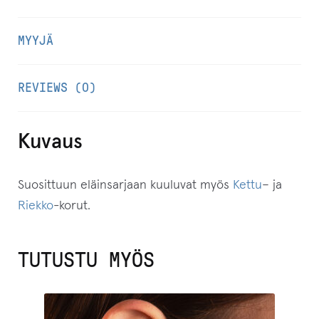
o
s
MYYJÄ
t
i
REVIEWS (0)
o
s
o
Kuvaus
i
t
Suosittuun eläinsarjaan kuuluvat myös
Kettu
– ja
t
Riekko
-korut.
e
e
TUTUSTU MYÖS
s
i
l
i