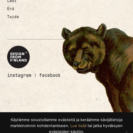
Lasi
Erä
Taide
instagram
|
facebook
Käytämme sivustollamme evästeitä ja keräämme kävijätietoja
markkinoinnin kohdentamiseen.
Lue lisää
tai jatka hyväksyen
evästeiden käytön.