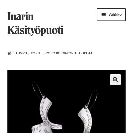
Siirry
Siirry
Inarin
Valikko
navigointiin
sisältöön
Käsityöpuoti
Etusivu
ETUSIVU
KORUT
PORO KORVAKORUT HOPEAA
Uniikkiviikko
Joululahjat naiselle
Villahuivit
Laajenn
Korut
alemma
tason
Puusepäntuotteet
valikko