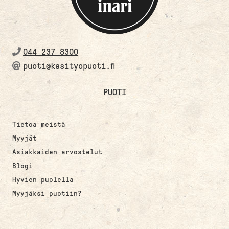
044 237 8300
puoti@kasityopuoti.fi
PUOTI
Tietoa meistä
Myyjät
Asiakkaiden arvostelut
Blogi
Hyvien puolella
Myyjäksi puotiin?