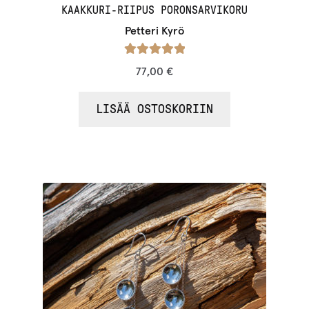
i
KAAKKURI-RIIPUS PORONSARVIKORU
s
Petteri Kyrö
t
a
Arvostelu
77,00
€
l
tuotteesta:
/ 5
l
5.00
LISÄÄ OSTOSKORIIN
e
.