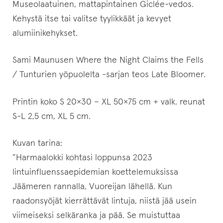
Museolaatuinen, mattapintainen Giclée-vedos.
Kehystä itse tai valitse tyylikkäät ja kevyet
alumiinikehykset.
Sami Maunusen Where the Night Claims the Fells
/ Tunturien yöpuolelta -sarjan teos Late Bloomer.
Printin koko S 20×30 – XL 50×75 cm + valk. reunat
S-L 2,5 cm, XL 5 cm.
Kuvan tarina:
”Harmaalokki kohtasi loppunsa 2023
lintuinfluenssaepidemian koettelemuksissa
Jäämeren rannalla, Vuoreijan lähellä. Kun
raadonsyöjät kierrättävät lintuja, niistä jää usein
viimeiseksi selkäranka ja pää. Se muistuttaa