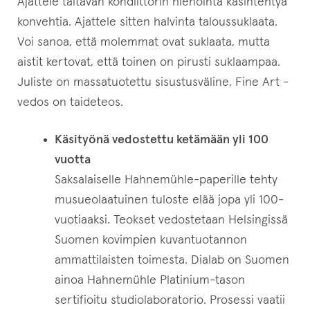
Ajattele taitavan kondiittorin hienointa käsintehtyä
konvehtia. Ajattele sitten halvinta taloussuklaata.
Voi sanoa, että molemmat ovat suklaata, mutta
aistit kertovat, että toinen on pirusti suklaampaa.
Juliste on massatuotettu sisustusväline, Fine Art -
vedos on taideteos.
Käsityönä vedostettu ketämään yli 100
vuotta
Saksalaiselle Hahnemühle-paperille tehty
musueolaatuinen tuloste elää jopa yli 100-
vuotiaaksi. Teokset vedostetaan Helsingissä
Suomen kovimpien kuvantuotannon
ammattilaisten toimesta. Dialab on Suomen
ainoa Hahnemühle Platinium-tason
sertifioitu studiolaboratorio. Prosessi vaatii