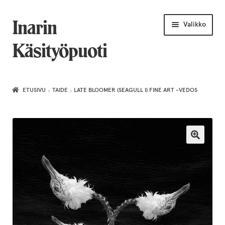
Siirry
Siirry
Inarin
Valikko
navigointiin
sisältöön
Käsityöpuoti
Etusivu
ETUSIVU
TAIDE
LATE BLOOMER (SEAGULL I) FINE ART -VEDOS
Uniikkiviikko
Joululahjat naiselle
Villahuivit
Laajenn
Korut
alemma
tason
Puusepäntuotteet
valikko