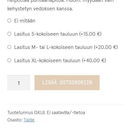
helpottaa puhtaanapitoa. Huom. myydään vain
kehystetyn vedoksen kanssa.
Ei mitään
Lasitus S-kokoiseen tauluun (+
15,00
€
)
Lasitus M- tai L-kokoiseen tauluun (+
20,00
€
)
Lasitus XL-kokoiseen tauluun (+
40,00
€
)
Late
LISÄÄ OSTOSKORIIN
Bloomer
(Seagull
I)
Fine
Tuotetunnus (SKU):
Ei saatavilla/-tietoa
Osasto:
Taide
Art
-