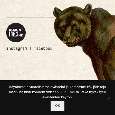
instagram
|
facebook
Käytämme sivustollamme evästeitä ja keräämme kävijätietoja
markkinoinnin kohdentamiseen.
Lue lisää
tai jatka hyväksyen
evästeiden käytön.
0
OK
Etsi:
Haku