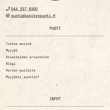
044 237 8300
puoti@kasityopuoti.fi
PUOTI
Tietoa meistä
Myyjät
Asiakkaiden arvostelut
Blogi
Hyvien puolella
Myyjäksi puotiin?
INFOT