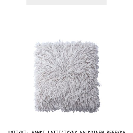
UNIIKKI: HANKI LATTIATYYNY VALKOINEN REBEKKA