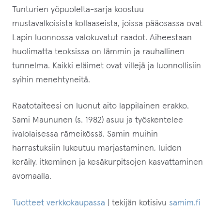
Tunturien yöpuolelta-sarja koostuu
mustavalkoisista kollaaseista, joissa pääosassa ovat
Lapin luonnossa valokuvatut raadot. Aiheestaan
huolimatta teoksissa on lämmin ja rauhallinen
tunnelma. Kaikki eläimet ovat villejä ja luonnollisiin
syihin menehtyneitä.
Raatotaiteesi on luonut aito lappilainen erakko.
Sami Maununen (s. 1982) asuu ja työskentelee
ivalolaisessa rämeikössä. Samin muihin
harrastuksiin lukeutuu marjastaminen, luiden
keräily, itkeminen ja kesäkurpitsojen kasvattaminen
avomaalla.
Tuotteet verkkokaupassa
| tekijän kotisivu
samim.fi