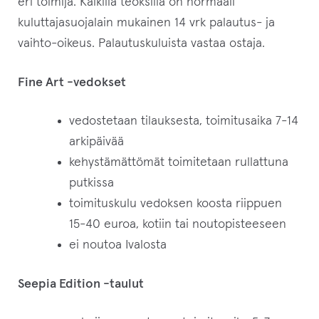
eri toimija. Kaikilla teoksilla on normaali
kuluttajasuojalain mukainen 14 vrk palautus- ja
vaihto-oikeus. Palautuskuluista vastaa ostaja.
Fine Art -vedokset
vedostetaan tilauksesta, toimitusaika 7-14
arkipäivää
kehystämättömät toimitetaan rullattuna
putkissa
toimituskulu vedoksen koosta riippuen
15-40 euroa, kotiin tai noutopisteeseen
ei noutoa Ivalosta
Seepia Edition -taulut