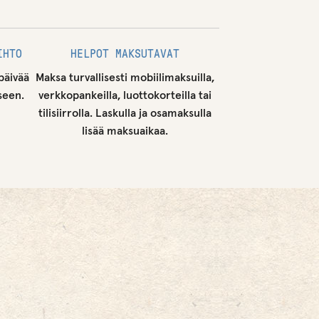
IHTO
HELPOT MAKSUTAVAT
päivää
Maksa turvallisesti mobiilimaksuilla,
seen.
verkkopankeilla, luottokorteilla tai
tilisiirrolla. Laskulla ja osamaksulla
lisää maksuaikaa.