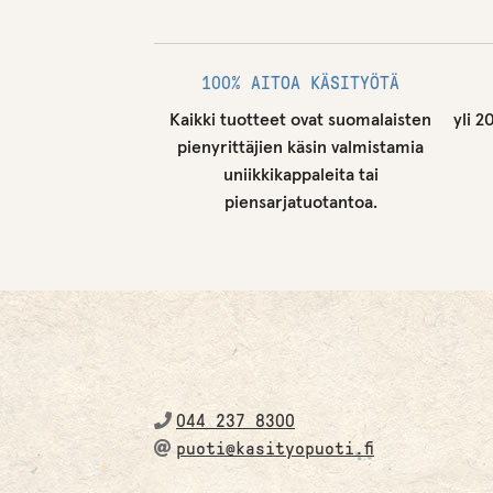
100% AITOA KÄSITYÖTÄ
Kaikki tuotteet ovat suomalaisten
yli 2
pienyrittäjien käsin valmistamia
uniikkikappaleita tai
piensarjatuotantoa.
044 237 8300
puoti@kasityopuoti.fi