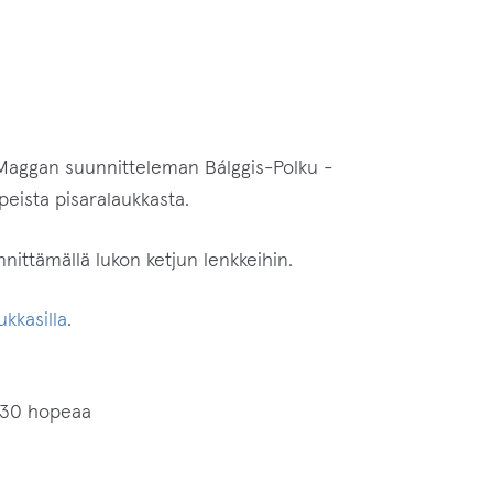
 Maggan suunnitteleman Bálggis-Polku -
peista pisaralaukkasta.
innittämällä lukon ketjun lenkkeihin.
kkasilla
.
 830 hopeaa