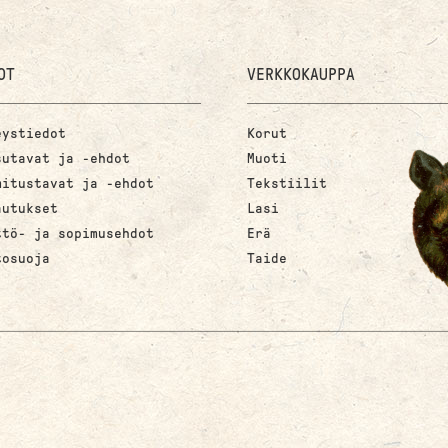
OT
VERKKOKAUPPA
eystiedot
Korut
sutavat ja -ehdot
Muoti
mitustavat ja -ehdot
Tekstiilit
autukset
Lasi
ttö- ja sopimusehdot
Erä
tosuoja
Taide