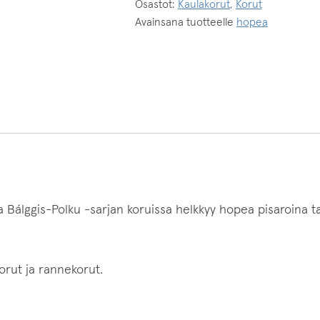
Osastot:
Kaulakorut
,
Korut
ä
Avainsana tuotteelle
hopea
h
k
ö
p
o
s
t
i
o
a Bálggis-Polku -sarjan koruissa helkkyy hopea pisaroina t
s
o
i
rut ja rannekorut.
t
t