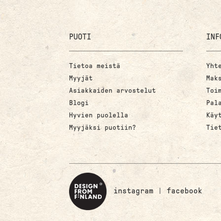
PUOTI
INF
Tietoa meistä
Yht
Myyjät
Mak
Asiakkaiden arvostelut
Toi
Blogi
Pal
Hyvien puolella
Käy
Myyjäksi puotiin?
Tie
instagram
|
facebook