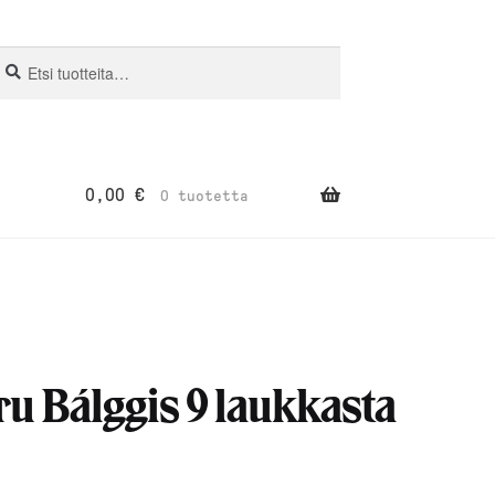
si:
aku
0,00
€
0 tuotetta
u Bálggis 9 laukkasta