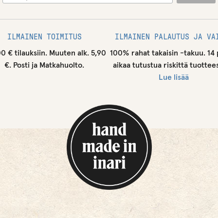
o
t
u
ILMAINEN TOIMITUS
ILMAINEN PALAUTUS JA VA
s
00 € tilauksiin. Muuten alk. 5,90
100% rahat takaisin -takuu. 14 
l
€. Posti ja Matkahuolto.
aikaa tutustua riskittä tuottee
i
Lue lisää
s
t
a
l
l
e
.