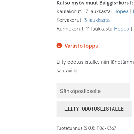
Katso myös muut Bálggis-korut:
Kaulakorut: 17 laukkasta:
Hopea
|
Korvakorut:
3 laukkasta
Rannekorut: 11 laukkasta
Hopea
|
Varasto loppu
Liity odotuslistalle, niin lähetäm
saatavilla.
S
y
ö
LIITY ODOTUSLISTALLE
t
ä
Tuotetunnus (SKU):
P06-K367
s