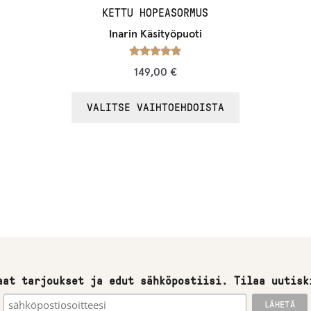
KETTU HOPEASORMUS
t
ä
Inarin Käsityöpuoti
m
Arvostelu
149,00
€
ä
tuotteesta:
n
/ 5
4.88
VALITSE VAIHTOEHDOISTA
t
u
o
t
t
e
e
t
o
aat tarjoukset ja edut sähköpostiisi. Tilaa uutisk
d