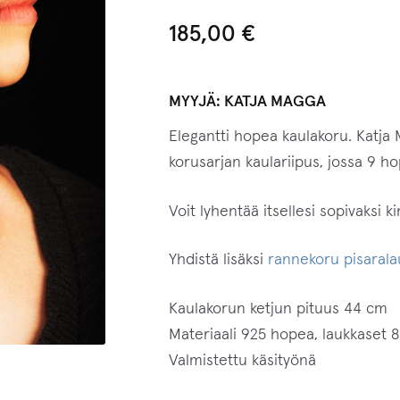
5:stä
185,00
€
perustuen
asiakkaan
arvotukseen.
MYYJÄ:
KATJA MAGGA
Elegantti hopea kaulakoru. Katja
korusarjan kaulariipus, jossa 9 ho
Voit lyhentää itsellesi sopivaksi k
Yhdistä lisäksi
rannekoru pisaralau
Kaulakorun ketjun pituus 44 cm
Materiaali 925 hopea, laukkaset
Valmistettu käsityönä