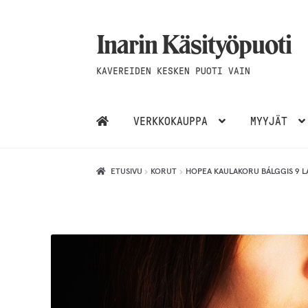
Inarin Käsityöpuoti
Siirry
Siirry
navigointiin
sisältöön
KAVEREIDEN KESKEN PUOTI VAIN
VERKKOKAUPPA
MYYJÄT
ETUSIVU
KORUT
HOPEA KAULAKORU BÁLGGIS 9 L