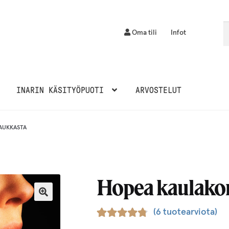
Et
H
Oma tili
Infot
INARIN KÄSITYÖPUOTI
ARVOSTELUT
AUKKASTA
Hopea kaulakor
(
6
tuotearviota)
Arvio
6
4.83