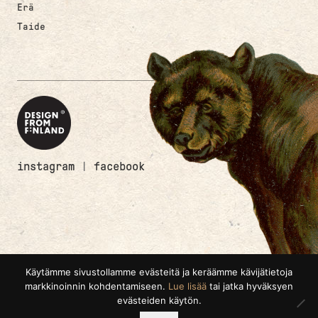
Erä
Taide
instagram
|
facebook
Käytämme sivustollamme evästeitä ja keräämme kävijätietoja
markkinoinnin kohdentamiseen.
Lue lisää
tai jatka hyväksyen
evästeiden käytön.