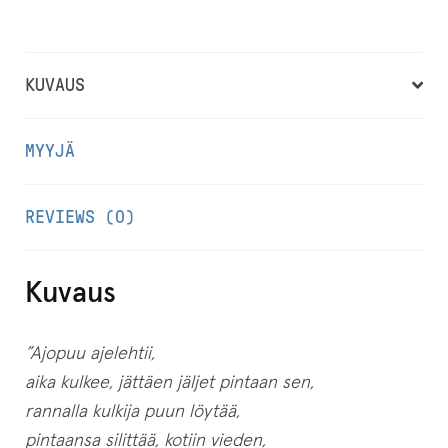
k
ö
p
KUVAUS
o
s
MYYJÄ
t
i
REVIEWS (0)
o
s
o
Kuvaus
i
t
”Ajopuu ajelehtii,
t
aika kulkee, jättäen jäljet pintaan sen,
e
rannalla kulkija puun löytää,
e
pintaansa silittää, kotiin vieden,