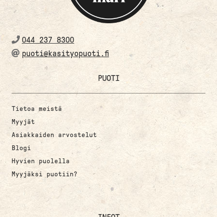
044 237 8300
puoti@kasityopuoti.fi
PUOTI
Tietoa meistä
Myyjät
Asiakkaiden arvostelut
Blogi
Hyvien puolella
Myyjäksi puotiin?