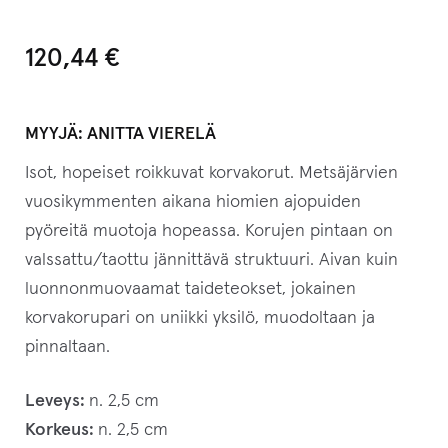
120,44
€
MYYJÄ:
ANITTA VIERELÄ
Isot, hopeiset roikkuvat korvakorut. Metsäjärvien
vuosikymmenten aikana hiomien ajopuiden
pyöreitä muotoja hopeassa. Korujen pintaan on
valssattu/taottu jännittävä struktuuri. Aivan kuin
luonnonmuovaamat taideteokset, jokainen
korvakorupari on uniikki yksilö, muodoltaan ja
pinnaltaan.
Leveys:
n. 2,5 cm
Korkeus:
n. 2,5 cm