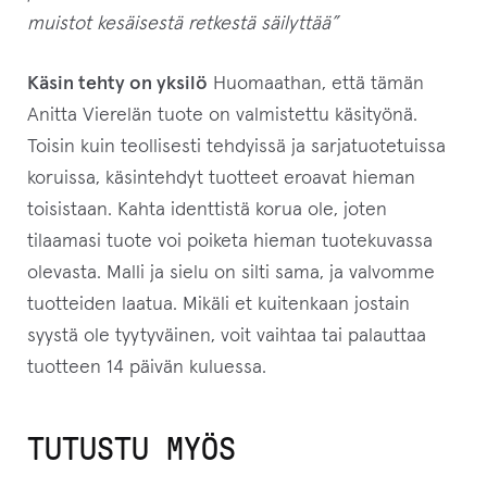
s
muistot kesäisestä retkestä säilyttää”
i
l
Käsin tehty on yksilö
Huomaathan, että tämän
i
Anitta Vierelän tuote on valmistettu käsityönä.
i
Toisin kuin teollisesti tehdyissä ja sarjatuotetuissa
t
koruissa, käsintehdyt tuotteet eroavat hieman
t
toisistaan. Kahta identtistä korua ole, joten
y
tilaamasi tuote voi poiketa hieman tuotekuvassa
ä
olevasta. Malli ja sielu on silti sama, ja valvomme
k
tuotteiden laatua. Mikäli et kuitenkaan jostain
s
syystä ole tyytyväinen, voit vaihtaa tai palauttaa
e
tuotteen 14 päivän kuluessa.
s
i
TUTUSTU MYÖS
t
ä