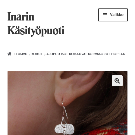
Siirry
Siirry
Inarin
Valikko
navigointiin
sisältöön
Käsityöpuoti
Etusivu
ETUSIVU
KORUT
AJOPUU ISOT ROIKKUVAT KORVAKORUT HOPEAA
Uniikkiviikko
Joululahjat naiselle
Villahuivit
Laajenn
Korut
alemma
tason
Puusepäntuotteet
valikko