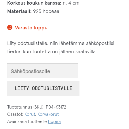
Korkeus koukun kanssa:
n. 4 cm
Materiaali:
925 hopeaa
Varasto loppu
Liity odotuslistalle, niin lähetämme sähköpostiisi
tiedon kun tuotetta on jälleen saatavilla.
S
y
ö
LIITY ODOTUSLISTALLE
t
ä
Tuotetunnus (SKU):
P04-K3172
s
Osastot:
Korut
,
Korvakorut
ä
Avainsana tuotteelle
hopea
h