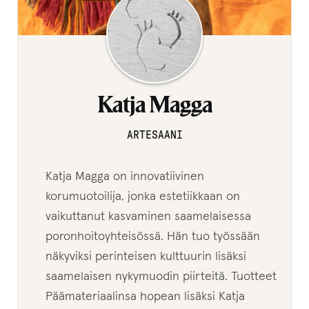
Taide
Kaikki tuotteet
Laajenn
Puodin myyjät
Katja Magga
alemma
tason
Kaikki myyjät
ARTESAANI
valikko
Anitta Vierelä
Katja Magga on innovatiivinen
korumuotoilija, jonka estetiikkaan on
Katja Magga
vaikuttanut kasvaminen saamelaisessa
Matilda Kumma
poronhoitoyhteisössä. Hän tuo työssään
näkyviksi perinteisen kulttuurin lisäksi
Mettäkutomo
saamelaisen nykymuodin piirteitä. Tuotteet
Päämateriaalinsa hopean lisäksi Katja
Loimulintu