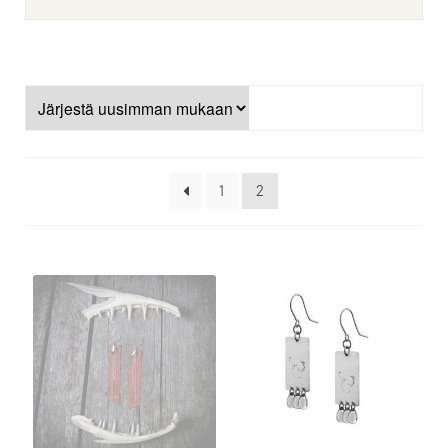
Laajenn
Inarin Käsityöpuoti
alemma
tason
Arvostelut
valikko
Laajenn
Infot
alemma
tason
Ostoskori
1
2
valikko
Kassa
Oma tili