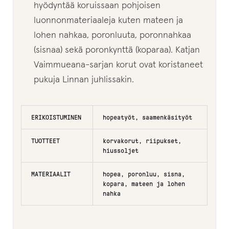
hyödyntää koruissaan pohjoisen
luonnonmateriaaleja kuten mateen ja
Petteri Kyrö
lohen nahkaa, poronluuta, poronnahkaa
(sisnaa) sekä poronkynttä (koparaa). Katjan
Sari Markkanen
Vaimmueana-sarjan korut ovat koristaneet
Nita Rebekka Huomo
pukuja Linnan juhlissakin.
Leila Korppila
ERIKOISTUMINEN
hopeatyöt, saamenkäsityöt
Inari Handicrafts
TUOTTEET
korvakorut, riipukset,
hiussoljet
Magnus Lange
MATERIAALIT
hopea, poronluu, sisna,
kopara, mateen ja lohen
Taru Maaret Päiviö
nahka
Virpi Jääskö