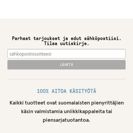
Parhaat tarjoukset ja edut sähköpostiisi.
Tilaa uutiskirje.
100% AITOA KÄSITYÖTÄ
Kaikki tuotteet ovat suomalaisten pienyrittäjien
käsin valmistamia uniikkikappaleita tai
piensarjatuotantoa.