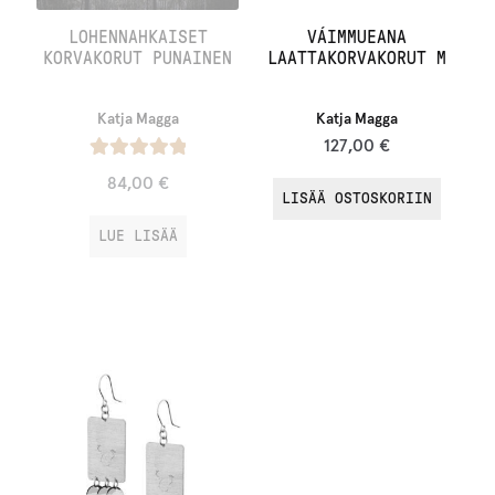
LOHENNAHKAISET
VÁIMMUEANA
KORVAKORUT PUNAINEN
LAATTAKORVAKORUT M
Katja Magga
Katja Magga
127,00
€
Arvostelu
84,00
€
LISÄÄ OSTOSKORIIN
tuotteesta:
/ 5
5.00
LUE LISÄÄ